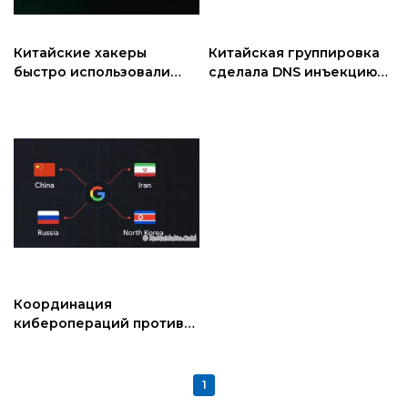
Китайские хакеры
Китайская группировка
быстро использовали
сделала DNS инъекцию
уязвимость ToolShell от
для доставки
Microsoft
шпионского MgBot
Координация
киберопераций против
оборонного сектора
Китая, Ирана, России и
Северной Кореи
1