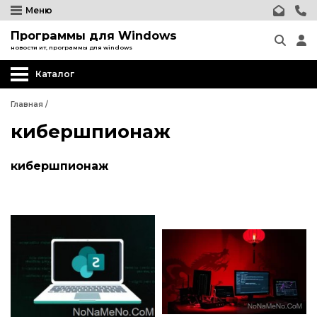
Меню
Программы для Windows
новости ит, программы для windows
Каталог
Главная
/
кибершпионаж
кибершпионаж