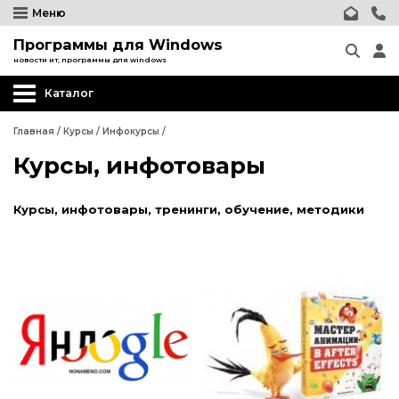
Меню
Программы для Windows
новости ит, программы для windows
Курсы инфотовары
Каталог
Книги - журналы
Тренинги и обучение
Главная
/
Курсы
/
Инфокурсы
/
Курсы, инфотовары
Курсы инфотовары
Курсы, инфотовары, тренинги, обучение, методики
Книги - журналы
Тренинги и обучение