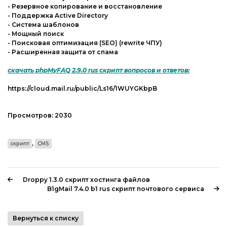
- Резервное копирование и восстановление
- Поддержка Active Directory
- Система шаблонов
- Мощный поиск
- Поисковая оптимизация (SEO) (rewrite ЧПУ)
- Расширенная защита от спама
скачать phpMyFAQ 2.9.0 rus скрипт вопросов и ответов:
https://cloud.mail.ru/public/Ls16/1WUYGKbpB
Просмотров:
2030
,
скрипт
CMS
Droppy 1.3.0 скрипт хостинга файлов
B1gMail 7.4.0 b1 rus скрипт почтового сервиса
Вернуться к списку