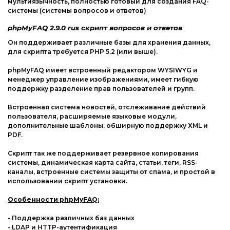
мультиязычность, полностью готовый для создания FAQ-
Web-Мастеру
системы (системы вопросов и ответов)
Другие шаблоны
phpMyFAQ 2.9.0 rus скрипт вопросов и ответов
Он поддерживает различные базы для хранения данных,
для скрипта требуется PHP 5.2 (или выше).
phpMyFAQ имеет встроенный редактором WYSIWYG и
менеджер управление изображениями, имеет гибкую
поддержку разделение прав пользователей и групп.
Встроенная система новостей, отслеживание действий
пользователя, расширяемые языковые модули,
дополнительные шаблоны, обширную поддержку XML и
PDF.
Скрипт так же поддерживает резервное копирования
системы, динамическая карта сайта, статьи, теги, RSS-
каналы, встроенные системы защиты от спама, и простой в
использовании скрипт установки.
Особенности phpMyFAQ:
- Поддержка различных баз данных
- LDAP и HTTP-аутентификация