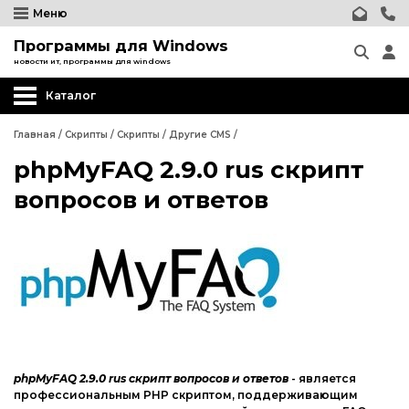
Меню
Программы для Windows
новости ит, программы для windows
Каталог
Главная
/
Скрипты
/
Скрипты
/
Другие CMS
/
phpMyFAQ 2.9.0 rus скрипт
Wordpress
вопросов и ответов
Joomla
phpBB форум
Другие CMS
Wordpress
Web-Мастеру
Joomla
Другие шаблоны
phpBB форум
phpMyFAQ 2.9.0 rus скрипт вопросов и ответов
- является
Другие CMS
профессиональным PHP скриптом, поддерживающим