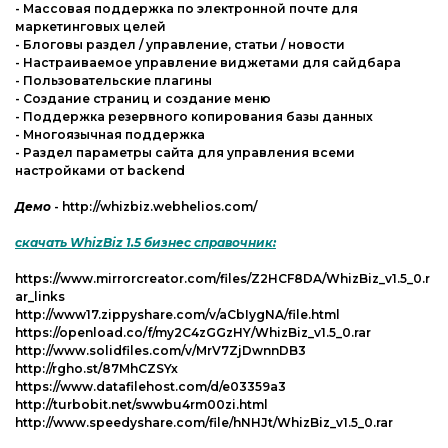
- Массовая поддержка по электронной почте для
маркетинговых целей
- Блоговы раздел / управление, статьи / новости
- Настраиваемое управление виджетами для сайдбара
- Пользовательские плагины
- Создание страниц и создание меню
- Поддержка резервного копирования базы данных
- Многоязычная поддержка
- Раздел параметры сайта для управления всеми
настройками от backend
Демо
- http://whizbiz.webhelios.com/
скачать WhizBiz 1.5 бизнес справочник:
https://www.mirrorcreator.com/files/Z2HCF8DA/WhizBiz_v1.5_0.r
ar_links
http://www17.zippyshare.com/v/aCbIygNA/file.html
https://openload.co/f/my2C4zGGzHY/WhizBiz_v1.5_0.rar
http://www.solidfiles.com/v/MrV7ZjDwnnDB3
http://rgho.st/87MhCZSYx
https://www.datafilehost.com/d/e03359a3
http://turbobit.net/swwbu4rm00zi.html
http://www.speedyshare.com/file/hNHJt/WhizBiz_v1.5_0.rar