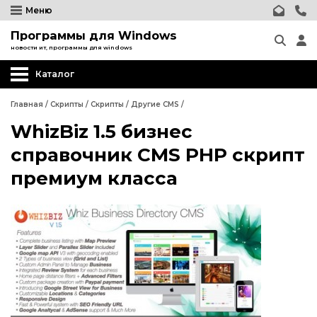
Меню
Программы для Windows
новости ит, программы для windows
Каталог
Главная
/
Скрипты
/
Скрипты
/
Другие CMS
/
WhizBiz 1.5 бизнес
Wordpress
справочник CMS PHP скрипт
Joomla
премиум класса
phpBB форум
Другие CMS
Wordpress
Web-Мастеру
Joomla
Другие шаблоны
phpBB форум
Другие CMS