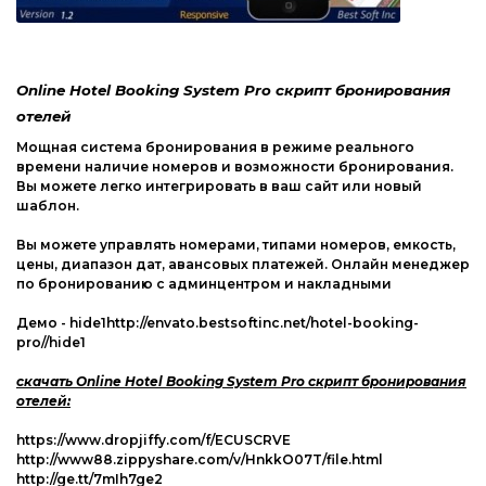
Web-Мастеру
Другие шаблоны
Online Hotel Booking System Pro скрипт бронирования
отелей
Мощная система бронирования в режиме реального
времени наличие номеров и возможности бронирования.
Вы можете легко интегрировать в ваш сайт или новый
шаблон.
Вы можете управлять номерами, типами номеров, емкость,
цены, диапазон дат, авансовых платежей. Онлайн менеджер
по бронированию с админцентром и накладными
Демо - hide1http://envato.bestsoftinc.net/hotel-booking-
pro//hide1
скачать Online Hotel Booking System Pro скрипт бронирования
отелей:
https://www.dropjiffy.com/f/ECUSCRVE
http://www88.zippyshare.com/v/HnkkO07T/file.html
http://ge.tt/7mIh7ge2