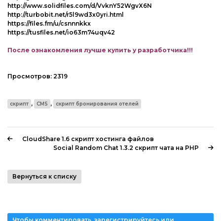
http://www.solidfiles.com/d/VvknY52WgvX6N
http://turbobit.net/r5l9wd3x0yri.html
https://files.fm/u/csnnnkkx
https://tusfiles.net/io63m74uqv42
После ознакомления лучше купить у разработчика!!!
Просмотров:
2319
,
,
скрипт
CMS
скрипт бронирования отелей
CloudShare 1.6 скрипт хостинга файлов
Social Random Chat 1.3.2 скрипт чата на PHP
Вернуться к списку
Чтобы комментировать, зарегистрируйтесь или