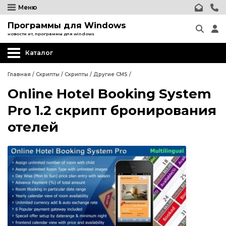
Меню
Программы для Windows
новости ит, программы для windows
Каталог
Главная
/
Скрипты
/
Скрипты
/
Другие CMS
/
Online Hotel Booking System
Wordpress
Pro 1.2 скрипт бронирования
Joomla
отелей
phpBB форум
Другие CMS
Wordpress
Web-Мастеру
Joomla
Другие шаблоны
phpBB форум
Другие CMS