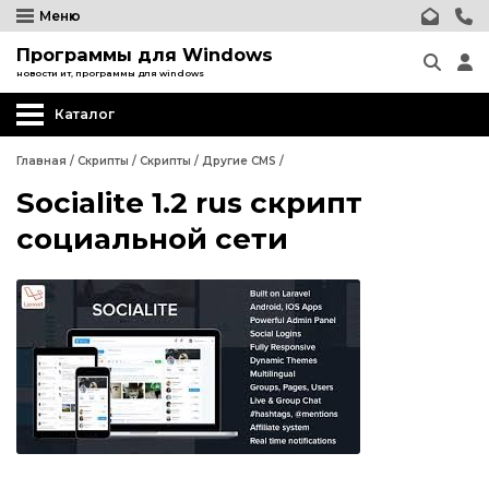
Меню
Программы для Windows
новости ит, программы для windows
Каталог
Главная
/
Скрипты
/
Скрипты
/
Другие CMS
/
Socialite 1.2 rus скрипт
Wordpress
социальной сети
Joomla
phpBB форум
Другие CMS
Wordpress
Web-Мастеру
Joomla
Другие шаблоны
phpBB форум
Другие CMS