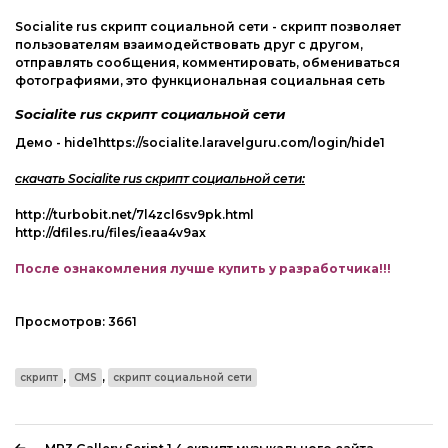
Web-Мастеру
Socialite rus скрипт социальной сети - скрипт позволяет
Другие шаблоны
пользователям взаимодействовать друг с другом,
отправлять сообщения, комментировать, обмениваться
фотографиями, это функциональная социальная сеть
Socialite rus скрипт социальной сети
Демо - hide1https://socialite.laravelguru.com/login/hide1
скачать Socialite rus скрипт социальной сети:
http://turbobit.net/7l4zcl6sv9pk.html
http://dfiles.ru/files/ieaa4v9ax
После ознакомления лучше купить у разработчика!!!
Просмотров:
3661
,
,
скрипт
CMS
скрипт социальной сети