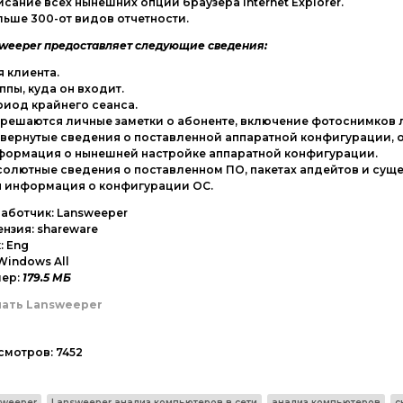
исание всех нынешних опций браузера Internet Explorer.
льше 300-от видов отчетности.
weeper предоставляет следующие сведения:
я клиента.
уппы, куда он входит.
риод крайнего сеанса.
зрешаются личные заметки о абоненте, включение фотоснимков
звернутые сведения о поставленной аппаратной конфигурации,
нформация о нынешней настройке аппаратной конфигурации.
солютные сведения о поставленном ПО, пакетах апдейтов и сущ
я информация о конфигурации ОС.
аботчик: Lansweeper
нзия: shareware
: Eng
Windows All
мер:
179.5 МБ
чать Lansweeper
смотров:
7452
,
,
,
sweeper
Lansweeper анализ компьютеров в сети
анализ компьютеров
с