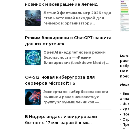
новинок и возвращение легенд
Microsoft
и
MicrosoftDocs.
Среди
заражённых
— компоненты
облачной
Летний
фестиваль
игр
2026
года
платформы
Azure,
демо‑проекты
для
ИИ,
стал
настоящей
находкой
для
документация
и
библиотеки
экосистемы
геймеров:
организаторы
Durable
Task,
которыми
пользуются
тысячи
представили
трейлеры
новых
разработчиков.
проектов
и
поделились
новостями
о
Режим блокировки в ChatGPT: защита
долгожданных
релизах.
Зрители
увидели
данных от утечек
анонсы
продолжения
культовых
серий
и
совершенно
новых
игр
от
именитых
OpenAI
внедряет
новый
режим
разработчиков.
Lans
безопасности
— «
Режим
расп
блокировки
»
(Lockdown
Mode)
—
набр
для
пользователей
ChatGPT
.
Не п
Функция
предназначена
для
снижения
преб
OP‑512: новая киберугроза для
риска
утечки
конфиденциальной
серверов Microsoft IIS
информации
из‑за
атак
с
внедрением
Неко
вредоносных
запросов
(prompt
injection).
Эксперты
по
кибербезопасности
- Вы
Разберёмся,
кому
и
как
пригодится
эта
выявили
ранее
неизвестную
аппа
опция.
группу
злоумышленников
—
- Ин
OP‑512
.
Хакеры
атакуют
серверы
- Уд
Microsoft
Internet
Information
Services
(IIS)
и
- По
В Нидерландах ликвидировали
внедряют
специально
разработанную
- От
ботнет с 17 млн заражённых
веб‑оболочную
инфраструктуру.
- П
устройств