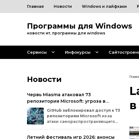
Главная
Новости
Windows и лайфхаки
Программы для Windows
новости ит, программы для windows
Сервисы
Инфокурсы
Сайтостроен
Новости
Глав
L
Червь Miasma атаковал 73
репозитория Microsoft: угроза в
в
цепочке поставок ПО
GitHub
заблокировал
доступ
к
73
репозиториям
Microsoft
из‑за
атаки
самораспространяющегося
червя
Miasma.
Под
удар
попали
важные
проекты
в
четырёх
организациях
Летний фестиваль игр 2026: анонсы
на
платформе:
Azure,
Azure‑Samples,