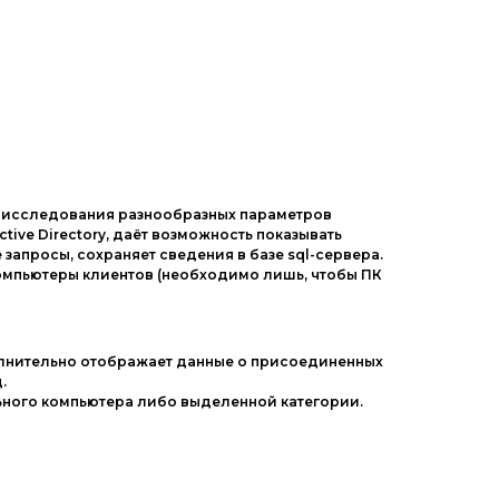
Другие ОС
Драйвера
Игры
 исследования разнообразных параметров
ive Directory, даёт возможность показывать
апросы, сохраняет сведения в базе sql-сервера.
омпьютеры клиентов (необходимо лишь, чтобы ПК
полнительно отображает данные о присоединенных
.
ьного компьютера либо выделенной категории.