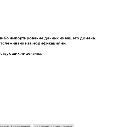
 либо импортирование данных из вашего домена.
 отслеживание за модификациями.
ествующих лицензиях.
,
качать Lansweeper
программа Lansweeper