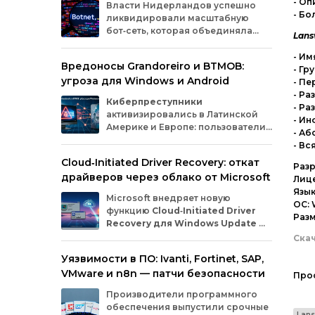
- Оп
Власти
Нидерландов
успешно
- Бо
ликвидировали
масштабную
бот‑сеть,
которая
объединяла
Lans
миллионы
заражённых
гаджетов
— от
компьютеров
и
смартфонов
до
- Им
Вредоносы Grandoreiro и BTMOB:
планшетов
и
устройств
интернета
вещей
- Гр
угроза для Windows и Android
(IoT).
Эти
устройства
злоумышленники
- Пе
использовали
для
проведения
кибератак.
- Ра
Киберпреступники
- Ра
активизировались в Латинской
- И
Америке и Европе: пользователи
- Аб
Windows
и
Android
сталкиваются
- Вс
с новыми кампаниями по
Cloud‑Initiated Driver Recovery: откат
распространению банковских троянов. По
Разр
драйверов через облако от Microsoft
данным исследователей из WatchGuard и
Лице
ESET, вредонос
Grandoreiro
атакует
Язык
Microsoft внедряет новую
компьютеры, а
BTMOB
— смартфоны.
ОС: 
функцию
Cloud‑Initiated Driver
Раз
Recovery для Windows Update
—
она позволит автоматически
Ска
откатывать проблемные драйверы через
Уязвимости в ПО: Ivanti, Fortinet, SAP,
облако. Теперь, если обновление вызывает
VMware и n8n — патчи безопасности
сбои в работе устройств или получает
Про
низкую оценку качества, компания сможет
Производители программного
удалённо заменить драйвер без участия
обеспечения выпустили срочные
пользователя и производителя
Lan