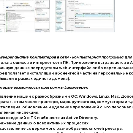
weeper анализ компьютеров в сети
-
компьютерная программа
для
олагающихся в интернет-сети ПК. Приложение встраивается в Act
анную данные посредством web-интерфейс либо персональные з
редполагает инсталляции абонентной части на персональные к
ывали в рамках единого домена).
торые возможности программы Lansweeper:
явление машин с разнообразными ОС: Windows, Linux, Mac. До
ратах, в том числе принтеры, маршрутизаторы, коммутаторы и т.д
сталляция, обновление и удаление приложений с 1-го персонал
алённая инспекция.
каз сведений о ПК и абоненте из Active Directory.
ражение данных о всех активных процессах.
редставление содержимого разнообразных ключей реестра.