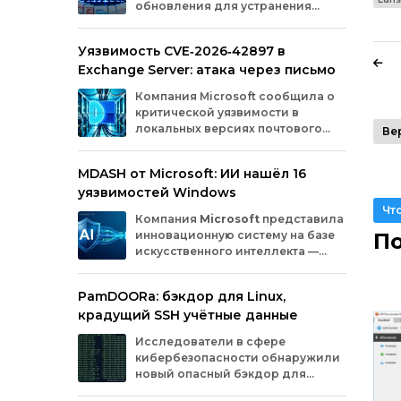
обновления для устранения
оборудования.
критических уязвимостей. Эти
бреши могли позволить злоумышленникам
Уязвимость CVE‑2026‑42897 в
обойти защиту, получить доступ к данным
Exchange Server: атака через письмо
или выполнить произвольный код.
Разберём подробно, какие проблемы
Компания
Microsoft
сообщила
о
были найдены и как их устранили.
критической
уязвимости
в
локальных
версиях
почтового
Ве
сервера
Exchange
Server
.
Проблема
с
идентификатором
MDASH от Microsoft: ИИ нашёл 16
CVE‑2026‑42897
(оценка
по
шкале
CVSS
—
уязвимостей Windows
8,1
балла)
уже
используется
злоумышленниками
для
атак
в
реальных
Чт
Компания
Microsoft
представила
условиях.
инновационную
систему
на
базе
По
искусственного
интеллекта
—
MDASH
(Multi‑model
Agentic
Scanning
Harness).
Инструмент
создан
для
PamDOORa: бэкдор для Linux,
масштабного
поиска
и
устранения
крадущий SSH учётные данные
уязвимостей
в
программном
обеспечении.
Сейчас
система
проходит
тестирование
в
Исследователи в сфере
рамках
ограниченного
закрытого
доступа
у
кибербезопасности обнаружили
ряда
клиентов.
новый опасный бэкдор для
Linux‑систем под названием