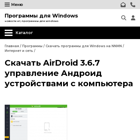
Меню
Программы для Windows
новости ит, программы для windows
Каталог
Другие программы
Главная
/
Программы
/
Скачать программы для Windows на NNMN
/
Интернет и сеть
/
Системные программы
Скачать AirDroid 3.6.7
Программы для Бизнеса
управление Андроид
Дизайн - графика
устройствами с компьютера
Другие программы
Обработка текста
Системные программы
Интернет и сеть
Программы для Бизнеса
Безопасность
Дизайн - графика
Мультимедиа
Обработка текста
Образование