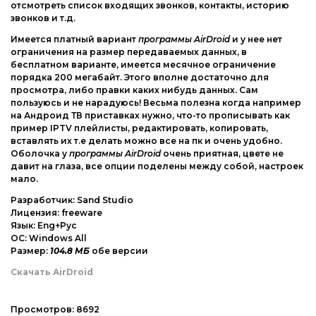
отсмотреть список входящих звонков, контакты, историю
звонков и т.д.
Имеется платный вариант
программы AirDroid
и у нее нет
ограничения на размер передаваемых данных, в
бесплатном варианте, имеется месячное ограничение
порядка 200 мегабайт. Этого вполне достаточно для
просмотра, либо правки каких нибудь данных. Сам
пользуюсь и не нарадуюсь! Весьма полезна когда например
на Андроид ТВ приставках нужно, что-то прописывать как
пример IPTV плейлисты, редактировать, копировать,
вставлять их т.е делать можно все на пк и очень удобно.
Оболочка у
программы AirDroid
очень приятная, цвете не
давит на глаза, все опции поделены между собой, настроек
мало.
Разработчик: Sand Studio
Лицензия: freeware
Язык: Eng+Рус
ОС: Windows All
Размер:
104.8 МБ
обе версии
Скачать AirDroid
Просмотров:
8692