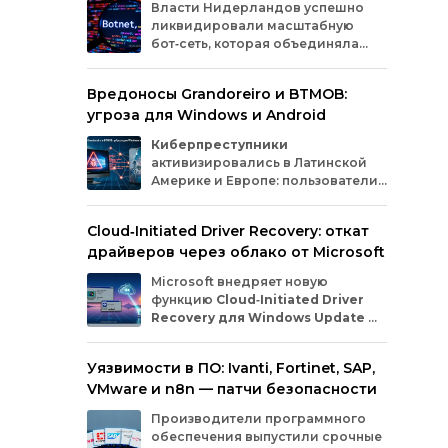
Власти
Нидерландов
успешно
пере
ликвидировали
масштабную
любы
бот‑сеть,
которая
объединяла
СМС
миллионы
заражённых
гаджетов
спис
— от
компьютеров
и
смартфонов
до
конт
Вредоносы Grandoreiro и BTMOB:
планшетов
и
устройств
интернета
вещей
т.д.
угроза для Windows и Android
(IoT).
Эти
устройства
злоумышленники
использовали
для
проведения
кибератак.
Киберпреступники
активизировались в Латинской
Америке и Европе: пользователи
Windows
и
Android
сталкиваются
с новыми кампаниями по
Cloud‑Initiated Driver Recovery: откат
распространению банковских троянов. По
драйверов через облако от Microsoft
данным исследователей из WatchGuard и
ESET, вредонос
Grandoreiro
атакует
Microsoft внедряет новую
компьютеры, а
BTMOB
— смартфоны.
функцию
Cloud‑Initiated Driver
Recovery для Windows Update
—
она позволит автоматически
откатывать проблемные драйверы через
Уязвимости в ПО: Ivanti, Fortinet, SAP,
облако. Теперь, если обновление вызывает
VMware и n8n — патчи безопасности
сбои в работе устройств или получает
низкую оценку качества, компания сможет
Производители программного
удалённо заменить драйвер без участия
обеспечения выпустили срочные
пользователя и производителя