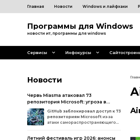
Главная
Новости
Windows и лайфхаки
Программы для Windows
новости ит, программы для windows
Сервисы
Инфокурсы
Сайтостроен
Новости
Глав
A
Червь Miasma атаковал 73
репозитория Microsoft: угроза в
цепочке поставок ПО
Ai
GitHub
заблокировал
доступ
к
73
репозиториям
Microsoft
из‑за
атаки
самораспространяющегося
червя
Miasma.
Под
удар
попали
важные
проекты
в
четырёх
организациях
Летний фестиваль игр 2026: анонсы
на
платформе:
Azure,
Azure‑Samples,