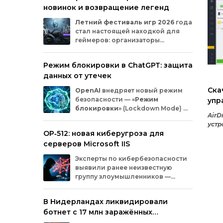
новинок и возвращение легенд
Microsoft
и
MicrosoftDocs.
Среди
заражённых
— компоненты
облачной
Летний
фестиваль
игр
2026
года
платформы
Azure,
демо‑проекты
для
ИИ,
стал
настоящей
находкой
для
документация
и
библиотеки
экосистемы
геймеров:
организаторы
Durable
Task,
которыми
пользуются
тысячи
представили
трейлеры
новых
разработчиков.
проектов
и
поделились
новостями
о
Режим блокировки в ChatGPT: защита
долгожданных
релизах.
Зрители
увидели
данных от утечек
анонсы
продолжения
культовых
серий
и
совершенно
новых
игр
от
именитых
Скач
OpenAI
внедряет
новый
режим
разработчиков.
безопасности
— «
Режим
упр
блокировки
»
(Lockdown
Mode)
—
уст
AirD
для
пользователей
ChatGPT
.
ком
устр
Функция
предназначена
для
снижения
OP‑512: новая киберугроза для
заме
риска
утечки
конфиденциальной
в п
серверов Microsoft IIS
информации
из‑за
атак
с
внедрением
она 
вредоносных
запросов
(prompt
injection).
Эксперты
по
кибербезопасности
запо
Разберёмся,
кому
и
как
пригодится
эта
выявили
ранее
неизвестную
ман
опция.
группу
злоумышленников
—
уст
OP‑512
.
Хакеры
атакуют
серверы
пла
Microsoft
Internet
Information
Services
(IIS)
и
рабо
В Нидерландах ликвидировали
внедряют
специально
разработанную
исп
ботнет с 17 млн заражённых
веб‑оболочную
инфраструктуру.
подс
устройств
поя