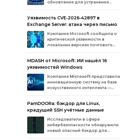
обновления для устранения
оборудования.
критических уязвимостей. Эти
бреши могли позволить злоумышленникам
Уязвимость CVE‑2026‑42897 в
обойти защиту, получить доступ к данным
Exchange Server: атака через письмо
или выполнить произвольный код.
Разберём подробно, какие проблемы
Компания
Microsoft
сообщила
о
были найдены и как их устранили.
критической
уязвимости
в
локальных
версиях
почтового
сервера
Exchange
Server
.
Проблема
с
идентификатором
MDASH от Microsoft: ИИ нашёл 16
CVE‑2026‑42897
(оценка
по
шкале
CVSS
—
уязвимостей Windows
8,1
балла)
уже
используется
злоумышленниками
для
атак
в
реальных
Компания
Microsoft
представила
условиях.
инновационную
систему
на
базе
искусственного
интеллекта
—
MDASH
(Multi‑model
Agentic
Scanning
Harness).
Инструмент
создан
для
PamDOORa: бэкдор для Linux,
масштабного
поиска
и
устранения
крадущий SSH учётные данные
уязвимостей
в
программном
обеспечении.
Сейчас
система
проходит
тестирование
в
Исследователи в сфере
рамках
ограниченного
закрытого
доступа
у
кибербезопасности обнаружили
ряда
клиентов.
новый опасный бэкдор для
Linux‑систем под названием