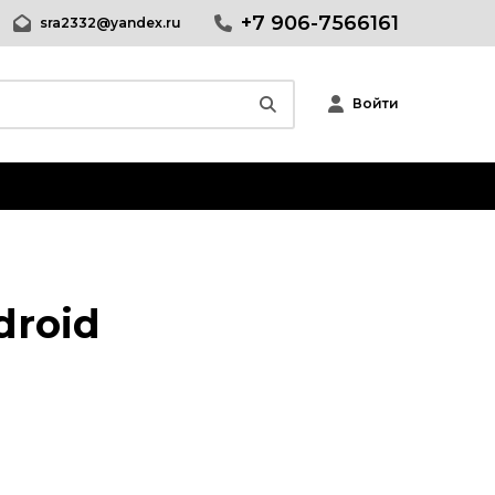
+7 906-7566161
sra2332@yandex.ru
Войти
droid