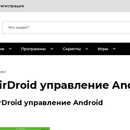
Регистрация
ие
Программы
Скрипты
Игры
ная
/
irDroid управление An
rDroid управление Android