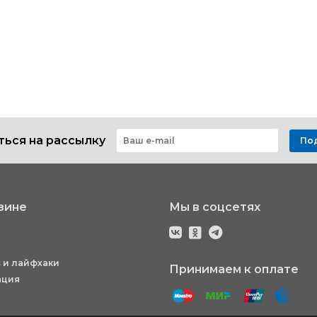
ься на рассылку
По
зине
Мы в соцсетях
 и лайфхаки
Принимаем к оплате
ация