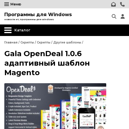
Меню
Программы для Windows
новости ит, программы для windows
Каталог
Главная
/
Скрипты
/
Скрипты
/
Другие шаблоны
/
Gala OpenDeal 1.0.6
Wordpress
адаптивный шаблон
Joomla
Magento
phpBB форум
Другие CMS
Wordpress
Web-Мастеру
Joomla
Другие шаблоны
phpBB форум
Другие CMS