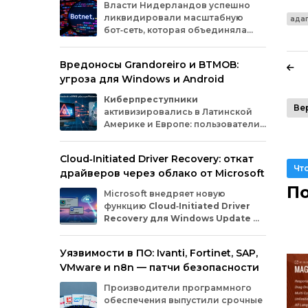
Власти
Нидерландов
успешно
ликвидировали
масштабную
ада
бот‑сеть,
которая
объединяла
миллионы
заражённых
гаджетов
— от
компьютеров
и
смартфонов
до
Вредоносы Grandoreiro и BTMOB:
планшетов
и
устройств
интернета
вещей
угроза для Windows и Android
(IoT).
Эти
устройства
злоумышленники
использовали
для
проведения
кибератак.
Киберпреступники
Ве
активизировались в Латинской
Америке и Европе: пользователи
Windows
и
Android
сталкиваются
с новыми кампаниями по
Cloud‑Initiated Driver Recovery: откат
распространению банковских троянов. По
Чт
драйверов через облако от Microsoft
данным исследователей из WatchGuard и
ESET, вредонос
Grandoreiro
атакует
По
Microsoft внедряет новую
компьютеры, а
BTMOB
— смартфоны.
функцию
Cloud‑Initiated Driver
Recovery для Windows Update
—
она позволит автоматически
откатывать проблемные драйверы через
Уязвимости в ПО: Ivanti, Fortinet, SAP,
облако. Теперь, если обновление вызывает
VMware и n8n — патчи безопасности
сбои в работе устройств или получает
низкую оценку качества, компания сможет
Производители программного
удалённо заменить драйвер без участия
обеспечения выпустили срочные
пользователя и производителя