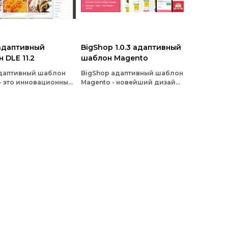
 адаптивный
BigShop 1.0.3 адаптивный
 DLE 11.2
шаблон Magento
адаптивный шаблон
BigShop адаптивный шаблон
2 - это инновационный,
Magento - новейший дизайн
ивый шаблон DLE,
шаблона от Galathemes, был
й отображает
создан как решение для
имое красивым
электронной коммерции на
ом
magento для интернет-
магазинов техники и
аксессуаров