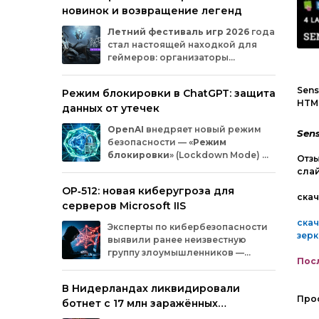
новинок и возвращение легенд
Microsoft
и
MicrosoftDocs.
Среди
заражённых
— компоненты
облачной
Летний
фестиваль
игр
2026
года
платформы
Azure,
демо‑проекты
для
ИИ,
стал
настоящей
находкой
для
документация
и
библиотеки
экосистемы
геймеров:
организаторы
Durable
Task,
которыми
пользуются
тысячи
представили
трейлеры
новых
разработчиков.
проектов
и
поделились
новостями
о
Sens
Режим блокировки в ChatGPT: защита
долгожданных
релизах.
Зрители
увидели
HTML
данных от утечек
анонсы
продолжения
культовых
серий
и
совершенно
новых
игр
от
именитых
OpenAI
внедряет
новый
режим
Sen
разработчиков.
безопасности
— «
Режим
блокировки
»
(Lockdown
Mode)
—
Отзы
для
пользователей
ChatGPT
.
сла
Функция
предназначена
для
снижения
OP‑512: новая киберугроза для
риска
утечки
конфиденциальной
скач
серверов Microsoft IIS
информации
из‑за
атак
с
внедрением
вредоносных
запросов
(prompt
injection).
ска
Эксперты
по
кибербезопасности
Разберёмся,
кому
и
как
пригодится
эта
зер
выявили
ранее
неизвестную
опция.
группу
злоумышленников
—
Посл
OP‑512
.
Хакеры
атакуют
серверы
Microsoft
Internet
Information
Services
(IIS)
и
В Нидерландах ликвидировали
внедряют
специально
разработанную
Про
ботнет с 17 млн заражённых
веб‑оболочную
инфраструктуру.
устройств