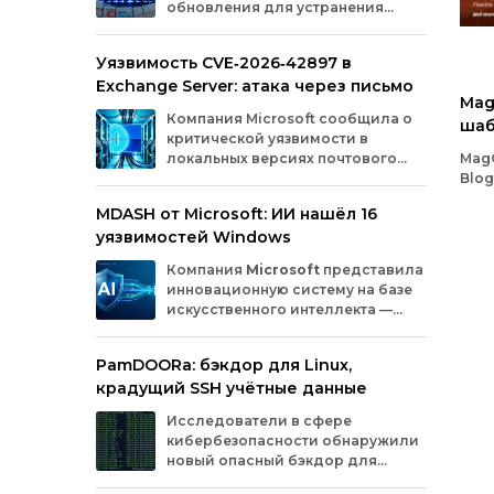
обновления для устранения
оборудования.
критических уязвимостей. Эти
бреши могли позволить злоумышленникам
Уязвимость CVE‑2026‑42897 в
обойти защиту, получить доступ к данным
Exchange Server: атака через письмо
или выполнить произвольный код.
Mag
Разберём подробно, какие проблемы
Компания
Microsoft
сообщила
о
шаб
были найдены и как их устранили.
критической
уязвимости
в
локальных
версиях
почтового
Mag
сервера
Exchange
Server
.
Blog
Проблема
с
идентификатором
одн
MDASH от Microsoft: ИИ нашёл 16
CVE‑2026‑42897
(оценка
по
шкале
CVSS
—
отзы
уязвимостей Windows
8,1
балла)
уже
используется
жур
злоумышленниками
для
атак
в
реальных
Blog
Компания
Microsoft
представила
условиях.
инновационную
систему
на
базе
искусственного
интеллекта
—
MDASH
(Multi‑model
Agentic
Scanning
Harness).
Инструмент
создан
для
PamDOORa: бэкдор для Linux,
масштабного
поиска
и
устранения
крадущий SSH учётные данные
уязвимостей
в
программном
обеспечении.
Сейчас
система
проходит
тестирование
в
Исследователи в сфере
рамках
ограниченного
закрытого
доступа
у
кибербезопасности обнаружили
ряда
клиентов.
новый опасный бэкдор для
Linux‑систем под названием