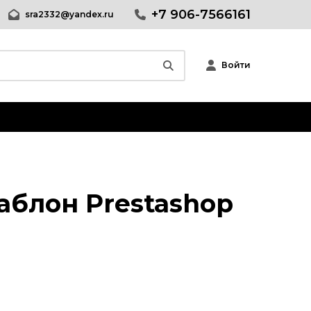
+7 906-7566161
sra2332@yandex.ru
Войти
Wordpress
Joomla
phpBB форум
аблон Prestashop
Другие CMS
Web-Мастеру
Другие шаблоны