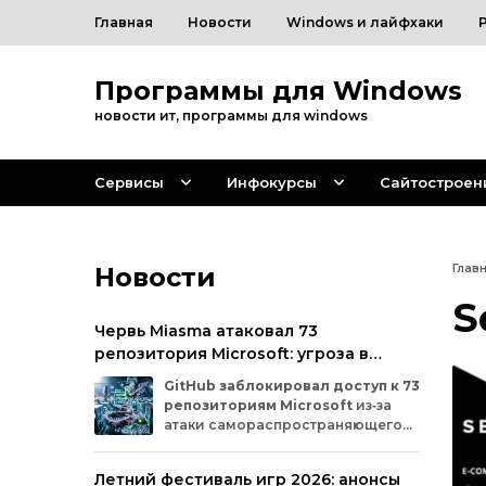
Главная
Новости
Windows и лайфхаки
Программы для Windows
новости ит, программы для windows
Сервисы
Инфокурсы
Сайтостроен
Новости
Глав
S
Червь Miasma атаковал 73
репозитория Microsoft: угроза в
цепочке поставок ПО
GitHub
заблокировал
доступ
к
73
репозиториям
Microsoft
из‑за
атаки
самораспространяющегося
червя
Miasma.
Под
удар
попали
важные
проекты
в
четырёх
организациях
Летний фестиваль игр 2026: анонсы
на
платформе:
Azure,
Azure‑Samples,