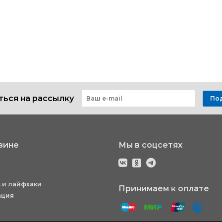
ься на рассылку
По
зине
Мы в соцсетях
 и лайфхаки
Принимаем к оплате
ация