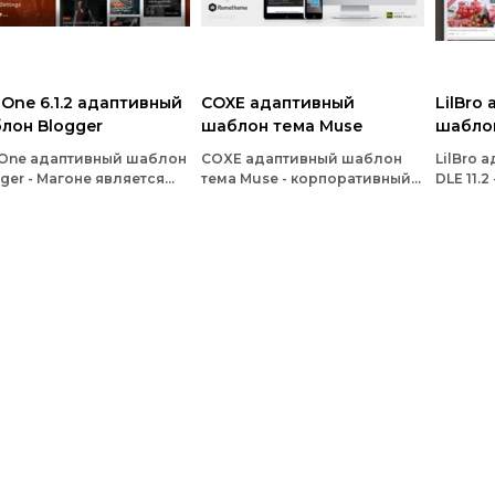
One 6.1.2 адаптивный
COXE адаптивный
LilBro
лон Blogger
шаблон тема Muse
шаблон
One адаптивный шаблон
COXE адаптивный шаблон
LilBro 
ger - Магоне является
тема Muse - корпоративный
DLE 11.
им из лучших
многоцелевой шаблон Кокс
отзывч
вчивых газетных и
чистый, современный и
которы
нальных шаблонов для
полностью отзывчивый
содерж
ger
шаблон Muse
способ