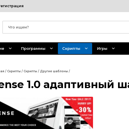
Регистрация
ие
Программы
Скрипты
Игры
ная
/
Скрипты
/
Скрипты
/
Другие шаблоны
/
ense 1.0 адаптивный ш