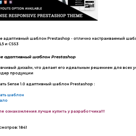
e адаптивный шаблон Prestashop - отлично настраиваемый шабл
5 и CSS3
se адаптивный шаблон Prestashop
вчивый дизайн, что делает его идеальным решением для всех 
йдер продукции
ать Sense 1.0 адаптивный шаблон Prestashop :
чать шаблон
кало
е ознакомления лучше купить у разработчика!!!
смотров:
1841