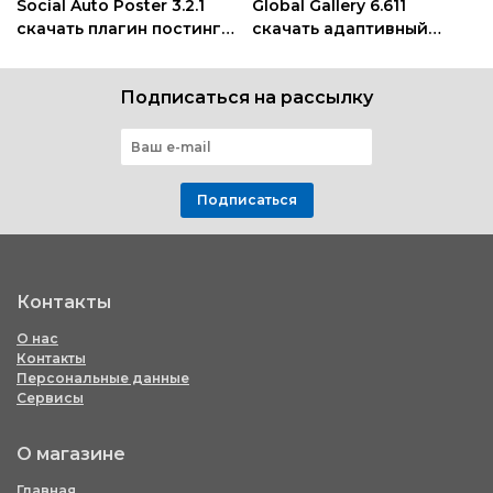
Social Auto Poster 3.2.1
Global Gallery 6.611
скачать плагин постинга
скачать адаптивный
в социальные сети для
плагин галереи для
wordpress
wordpress
Подписаться на рассылку
Подписаться
Контакты
О нас
Контакты
Персональные данные
Сервисы
О магазине
Главная