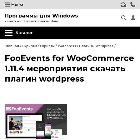
Меню
Программы для Windows
новости ит, программы для windows
Каталог
Главная
/
Скрипты
/
Скрипты
/
Wordpress
/
Плагины Wordpress
/
FooEvents for WooCommerce
Wordpress
1.11.4 мероприятия скачать
Релизы CMS Wordpress
плагин wordpress
Плагины Wordpress
Шаблоны Wordpress
Wordpress
Joomla
Релизы CMS Wordpress
phpBB форум
Плагины Wordpress
Другие CMS
Шаблоны Wordpress
Web-Мастеру