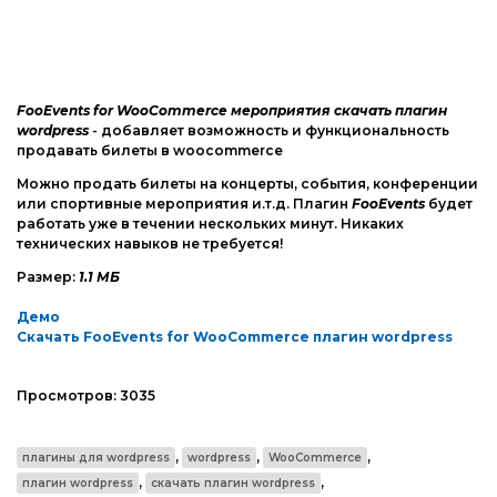
Joomla
Другие шаблоны
phpBB форум
Другие CMS
FooEvents for WooCommerce мероприятия скачать плагин
wordpress
- добавляет возможность и функциональность
Web-Мастеру
продавать билеты в woocommerce
Можно продать билеты на концерты, события, конференции
Другие шаблоны
или спортивные мероприятия и.т.д.
Плагин
FooEvents
будет
работать уже в течении нескольких минут.
Никаких
технических навыков не требуется!
Размер:
1.1 МБ
Демо
Скачать FooEvents for WooCommerce плагин wordpress
Просмотров:
3035
,
,
,
плагины для wordpress
wordpress
WooCommerce
,
,
плагин wordpress
скачать плагин wordpress