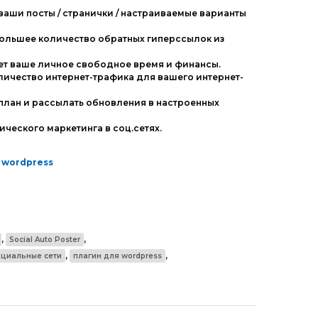
 ваши посты / странички / настраиваемые варианты
 большее количество обратных гиперссылок из
ет ваше личное свободное время и финансы.
личество интернет-трафика для вашего интернет-
 план и рассылать обновления в настроенных
ческого маркетинга в соц.сетях.
я wordpress
,
,
Social Auto Poster
,
,
оциальные сети
плагин для wordpress