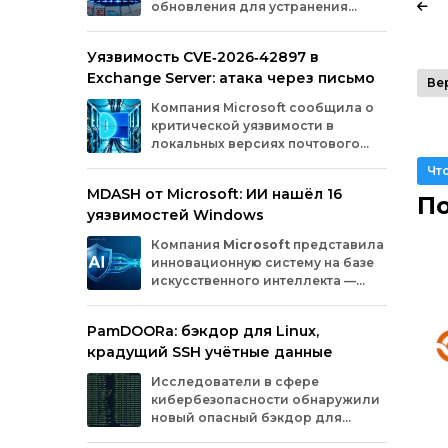
обновления для устранения
оборудования.
критических уязвимостей. Эти
бреши могли позволить злоумышленникам
Уязвимость CVE‑2026‑42897 в
обойти защиту, получить доступ к данным
Exchange Server: атака через письмо
или выполнить произвольный код.
Ве
Разберём подробно, какие проблемы
Компания
Microsoft
сообщила
о
были найдены и как их устранили.
критической
уязвимости
в
локальных
версиях
почтового
сервера
Exchange
Server
.
Чт
Проблема
с
идентификатором
MDASH от Microsoft: ИИ нашёл 16
CVE‑2026‑42897
(оценка
по
шкале
CVSS
—
По
уязвимостей Windows
8,1
балла)
уже
используется
злоумышленниками
для
атак
в
реальных
Компания
Microsoft
представила
условиях.
инновационную
систему
на
базе
искусственного
интеллекта
—
MDASH
(Multi‑model
Agentic
Scanning
Harness).
Инструмент
создан
для
PamDOORa: бэкдор для Linux,
масштабного
поиска
и
устранения
крадущий SSH учётные данные
уязвимостей
в
программном
обеспечении.
Сейчас
система
проходит
тестирование
в
Исследователи в сфере
рамках
ограниченного
закрытого
доступа
у
кибербезопасности обнаружили
ряда
клиентов.
новый опасный бэкдор для
Linux‑систем под названием