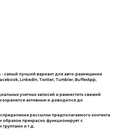
Другие шаблоны
s
- самый лучший вариант для авто-размещения
ebook, LinkedIn, Twitter, Tumbler, BufferApp,
циальных учетных записей и разместить свежий
он сохранялся активным и доводился до
аспределения рассылки предполагаемого контента
ным образом прекрасно функционирует с
группами и т.д.