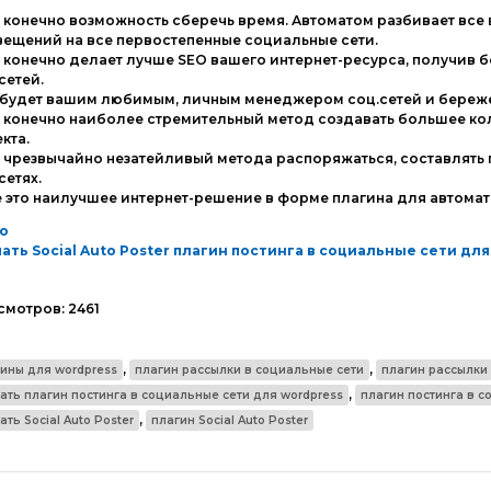
о конечно возможность сберечь время. Автоматом разбивает все
ещений на все первостепенные социальные сети.
о конечно делает лучше SEO вашего интернет-ресурса, получив
сетей.
 будет вашим любимым, личным менеджером соц.сетей и береж
о конечно наиболее стремительный метод создавать большее ко
кта.
о чрезвычайно незатейливый метода распоряжаться, составлять
сетях.
е это наилучшее интернет-решение в форме плагина для автомати
о
ать Social Auto Poster плагин постинга в социальные сети дл
смотров:
2461
,
,
ины для wordpress
плагин рассылки в социальные сети
плагин рассылки
,
ать плагин постинга в социальные сети для wordpress
плагин постинга в с
,
ать Social Auto Poster
плагин Social Auto Poster