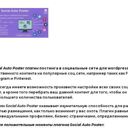
al Auto Poster плагин
постинга в социальные сети для wordpres
твенного контента на популярные соц.сети, например таких как Fac
agram и Pinterest.
сегда имеете возможность произвести настройки всех своих со
т, а кроме того перебрать ваш давний контент для того, чтобы 
большего количества пользователей.
ин Social Auto Poster
оказывает изумительную способность для р
лью размещения, как только возникнет у вас охота. Плагин рав
ивидуальными профилями, бизнес-страничками, определенными 
е положительные моменты плагина Social Auto Poster: