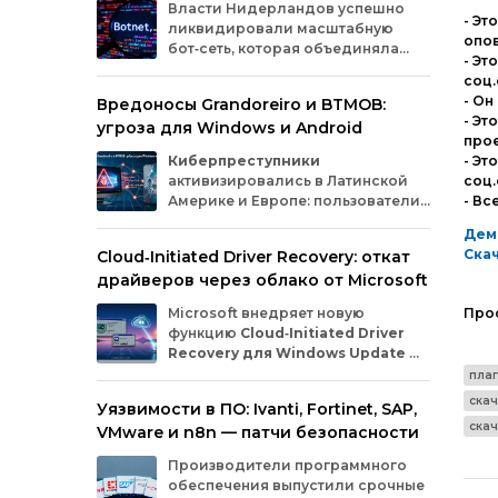
Власти
Нидерландов
успешно
- Эт
ликвидировали
масштабную
опов
бот‑сеть,
которая
объединяла
- Эт
миллионы
заражённых
гаджетов
соц.
— от
компьютеров
и
смартфонов
до
- Он
Вредоносы Grandoreiro и BTMOB:
планшетов
и
устройств
интернета
вещей
- Эт
угроза для Windows и Android
(IoT).
Эти
устройства
злоумышленники
прое
использовали
для
проведения
кибератак.
Киберпреступники
- Эт
активизировались в Латинской
соц.
Америке и Европе: пользователи
- Вс
Windows
и
Android
сталкиваются
Дем
с новыми кампаниями по
Скач
Cloud‑Initiated Driver Recovery: откат
распространению банковских троянов. По
драйверов через облако от Microsoft
данным исследователей из WatchGuard и
ESET, вредонос
Grandoreiro
атакует
Microsoft внедряет новую
Про
компьютеры, а
BTMOB
— смартфоны.
функцию
Cloud‑Initiated Driver
Recovery для Windows Update
—
она позволит автоматически
плаг
откатывать проблемные драйверы через
скач
Уязвимости в ПО: Ivanti, Fortinet, SAP,
облако. Теперь, если обновление вызывает
скач
VMware и n8n — патчи безопасности
сбои в работе устройств или получает
низкую оценку качества, компания сможет
Производители программного
удалённо заменить драйвер без участия
обеспечения выпустили срочные
пользователя и производителя