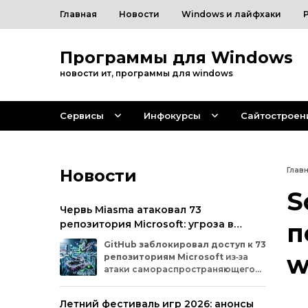
Главная
Новости
Windows и лайфхаки
Программы для Windows
новости ит, программы для windows
Сервисы
Инфокурсы
Сайтостроен
Новости
Глав
S
Червь Miasma атаковал 73
репозитория Microsoft: угроза в
п
цепочке поставок ПО
GitHub
заблокировал
доступ
к
73
w
репозиториям
Microsoft
из‑за
атаки
самораспространяющегося
червя
Miasma.
Под
удар
попали
важные
проекты
в
четырёх
организациях
Летний фестиваль игр 2026: анонсы
на
платформе:
Azure,
Azure‑Samples,