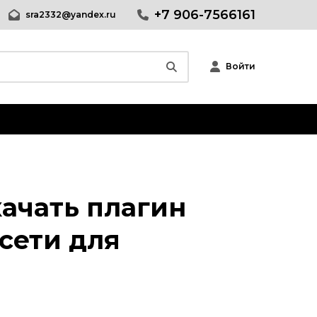
+7 906-7566161
sra2332@yandex.ru
Войти
Wordpress
Релизы CMS Wordpress
Плагины Wordpress
скачать плагин
Шаблоны Wordpress
сети для
Joomla
phpBB форум
Другие CMS
Web-Мастеру