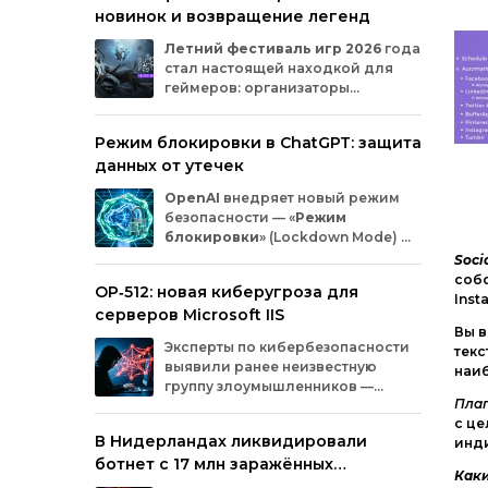
новинок и возвращение легенд
Microsoft
и
MicrosoftDocs.
Среди
заражённых
— компоненты
облачной
Летний
фестиваль
игр
2026
года
платформы
Azure,
демо‑проекты
для
ИИ,
стал
настоящей
находкой
для
документация
и
библиотеки
экосистемы
геймеров:
организаторы
Durable
Task,
которыми
пользуются
тысячи
представили
трейлеры
новых
разработчиков.
проектов
и
поделились
новостями
о
Режим блокировки в ChatGPT: защита
долгожданных
релизах.
Зрители
увидели
данных от утечек
анонсы
продолжения
культовых
серий
и
совершенно
новых
игр
от
именитых
OpenAI
внедряет
новый
режим
разработчиков.
безопасности
— «
Режим
блокировки
»
(Lockdown
Mode)
—
для
пользователей
ChatGPT
.
Soci
Функция
предназначена
для
снижения
собс
OP‑512: новая киберугроза для
риска
утечки
конфиденциальной
Inst
серверов Microsoft IIS
информации
из‑за
атак
с
внедрением
Вы в
вредоносных
запросов
(prompt
injection).
Эксперты
по
кибербезопасности
текс
Разберёмся,
кому
и
как
пригодится
эта
выявили
ранее
неизвестную
наи
опция.
группу
злоумышленников
—
Плаг
OP‑512
.
Хакеры
атакуют
серверы
с це
Microsoft
Internet
Information
Services
(IIS)
и
В Нидерландах ликвидировали
инд
внедряют
специально
разработанную
ботнет с 17 млн заражённых
веб‑оболочную
инфраструктуру.
Каки
устройств