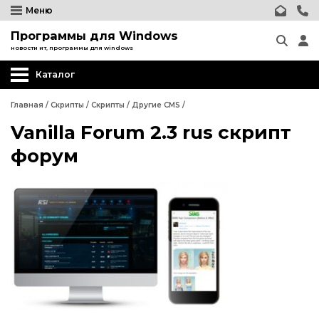
Меню
Программы для Windows
новости ит, программы для windows
Каталог
Главная
/
Скрипты
/
Скрипты
/
Другие CMS
/
Vanilla Forum 2.3 rus скрипт
Wordpress
форум
Joomla
phpBB форум
Другие CMS
Wordpress
Web-Мастеру
Joomla
Другие шаблоны
phpBB форум
Другие CMS