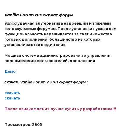
Web-Мастеру
Другие шаблоны
Vanilla Forum rus скрипт форум
Vanilla
удачная альтернатива надоевшим и тяжелым
«олдскульным» форумам. После установки нужная вам
функциональность наращивается за счет множества
готовых дополнений, большинство из которых
устанавливаются в один клик.
Мощная система администрирования и управления
полномочиями пользователей, дополнения
Демо
скачать Vanilla Forum 2.3 rus скрипт форум :
скачать
скачать
После ознакомления лучше купить у разработчика!!!
Просмотров:
2805