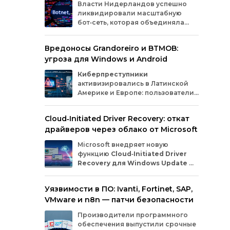
Власти
Нидерландов
успешно
ликвидировали
масштабную
бот‑сеть,
которая
объединяла
миллионы
заражённых
гаджетов
— от
компьютеров
и
смартфонов
до
Вредоносы Grandoreiro и BTMOB:
планшетов
и
устройств
интернета
вещей
угроза для Windows и Android
(IoT).
Эти
устройства
злоумышленники
использовали
для
проведения
кибератак.
Киберпреступники
активизировались в Латинской
Америке и Европе: пользователи
Windows
и
Android
сталкиваются
с новыми кампаниями по
Cloud‑Initiated Driver Recovery: откат
распространению банковских троянов. По
драйверов через облако от Microsoft
данным исследователей из WatchGuard и
ESET, вредонос
Grandoreiro
атакует
Microsoft внедряет новую
компьютеры, а
BTMOB
— смартфоны.
функцию
Cloud‑Initiated Driver
Recovery для Windows Update
—
она позволит автоматически
откатывать проблемные драйверы через
Уязвимости в ПО: Ivanti, Fortinet, SAP,
облако. Теперь, если обновление вызывает
VMware и n8n — патчи безопасности
сбои в работе устройств или получает
низкую оценку качества, компания сможет
Производители программного
удалённо заменить драйвер без участия
обеспечения выпустили срочные
пользователя и производителя