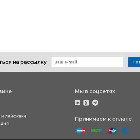
ься на рассылку
По
зине
Мы в соцсетях
 и лайфхаки
Принимаем к оплате
ация