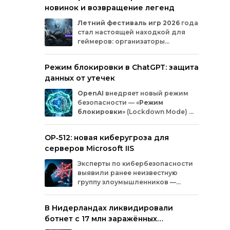
новинок и возвращение легенд
Microsoft
и
MicrosoftDocs.
Среди
заражённых
— компоненты
облачной
Летний
фестиваль
игр
2026
года
платформы
Azure,
демо‑проекты
для
ИИ,
стал
настоящей
находкой
для
документация
и
библиотеки
экосистемы
геймеров:
организаторы
Durable
Task,
которыми
пользуются
тысячи
представили
трейлеры
новых
разработчиков.
проектов
и
поделились
новостями
о
Режим блокировки в ChatGPT: защита
долгожданных
релизах.
Зрители
увидели
данных от утечек
анонсы
продолжения
культовых
серий
и
совершенно
новых
игр
от
именитых
OpenAI
внедряет
новый
режим
разработчиков.
безопасности
— «
Режим
блокировки
»
(Lockdown
Mode)
—
для
пользователей
ChatGPT
.
Функция
предназначена
для
снижения
OP‑512: новая киберугроза для
риска
утечки
конфиденциальной
серверов Microsoft IIS
информации
из‑за
атак
с
внедрением
вредоносных
запросов
(prompt
injection).
Эксперты
по
кибербезопасности
Разберёмся,
кому
и
как
пригодится
эта
выявили
ранее
неизвестную
опция.
группу
злоумышленников
—
OP‑512
.
Хакеры
атакуют
серверы
Microsoft
Internet
Information
Services
(IIS)
и
В Нидерландах ликвидировали
внедряют
специально
разработанную
ботнет с 17 млн заражённых
веб‑оболочную
инфраструктуру.
устройств