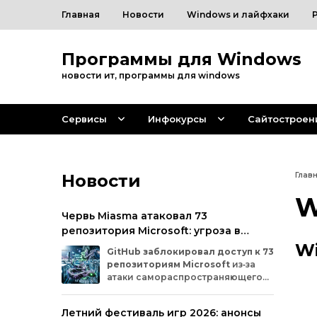
Главная
Новости
Windows и лайфхаки
Программы для Windows
новости ит, программы для windows
Сервисы
Инфокурсы
Сайтостроен
Новости
Глав
W
Червь Miasma атаковал 73
репозитория Microsoft: угроза в
цепочке поставок ПО
W
GitHub
заблокировал
доступ
к
73
репозиториям
Microsoft
из‑за
атаки
самораспространяющегося
червя
Miasma.
Под
удар
попали
важные
проекты
в
четырёх
организациях
Летний фестиваль игр 2026: анонсы
на
платформе:
Azure,
Azure‑Samples,