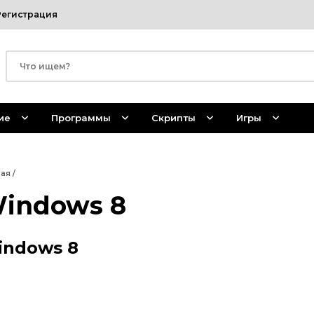
Регистрация
ие
Программы
Скрипты
Игры
ная
/
indows 8
indows 8