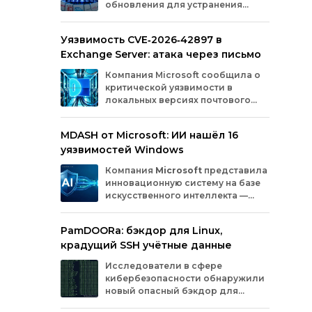
обновления для устранения
оборудования.
критических уязвимостей. Эти
бреши могли позволить злоумышленникам
Уязвимость CVE‑2026‑42897 в
обойти защиту, получить доступ к данным
Exchange Server: атака через письмо
или выполнить произвольный код.
Разберём подробно, какие проблемы
Компания
Microsoft
сообщила
о
были найдены и как их устранили.
критической
уязвимости
в
локальных
версиях
почтового
сервера
Exchange
Server
.
Проблема
с
идентификатором
MDASH от Microsoft: ИИ нашёл 16
CVE‑2026‑42897
(оценка
по
шкале
CVSS
—
уязвимостей Windows
8,1
балла)
уже
используется
злоумышленниками
для
атак
в
реальных
Компания
Microsoft
представила
условиях.
инновационную
систему
на
базе
искусственного
интеллекта
—
MDASH
(Multi‑model
Agentic
Scanning
Harness).
Инструмент
создан
для
PamDOORa: бэкдор для Linux,
масштабного
поиска
и
устранения
крадущий SSH учётные данные
уязвимостей
в
программном
обеспечении.
Сейчас
система
проходит
тестирование
в
Исследователи в сфере
рамках
ограниченного
закрытого
доступа
у
кибербезопасности обнаружили
ряда
клиентов.
новый опасный бэкдор для
Linux‑систем под названием