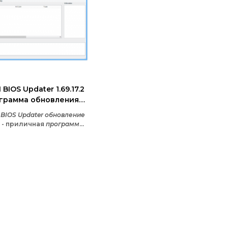
 BIOS Updater 1.69.17.2
грамма обновления
с
 BIOS Updater обновление
- приличная
программа
того затем, чтобы
ать помощь вам в
оматическом
влении OROM и EFI-
ли в AMI Aptio UEFI BIOS.