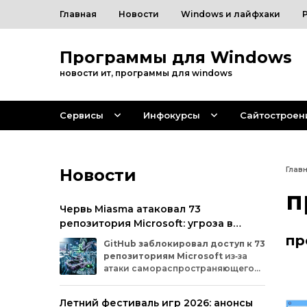
Главная
Новости
Windows и лайфхаки
Программы для Windows
новости ит, программы для windows
Сервисы
Инфокурсы
Сайтостроен
Новости
Глав
п
Червь Miasma атаковал 73
репозитория Microsoft: угроза в
цепочке поставок ПО
пр
GitHub
заблокировал
доступ
к
73
репозиториям
Microsoft
из‑за
атаки
самораспространяющегося
червя
Miasma.
Под
удар
попали
важные
проекты
в
четырёх
организациях
Летний фестиваль игр 2026: анонсы
на
платформе:
Azure,
Azure‑Samples,