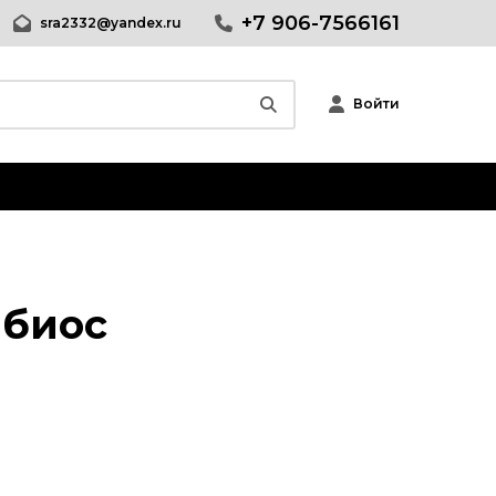
+7 906-7566161
sra2332@yandex.ru
Войти
 биос