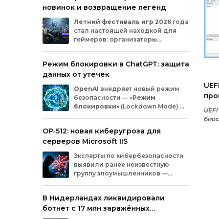
новинок и возвращение легенд
Microsoft
и
MicrosoftDocs.
Среди
заражённых
— компоненты
облачной
Летний
фестиваль
игр
2026
года
платформы
Azure,
демо‑проекты
для
ИИ,
стал
настоящей
находкой
для
документация
и
библиотеки
экосистемы
геймеров:
организаторы
Durable
Task,
которыми
пользуются
тысячи
представили
трейлеры
новых
разработчиков.
проектов
и
поделились
новостями
о
Режим блокировки в ChatGPT: защита
долгожданных
релизах.
Зрители
увидели
данных от утечек
анонсы
продолжения
культовых
серий
и
совершенно
новых
игр
от
именитых
UEFI
OpenAI
внедряет
новый
режим
разработчиков.
про
безопасности
— «
Режим
био
блокировки
»
(Lockdown
Mode)
—
UEFI
для
пользователей
ChatGPT
.
биос
Функция
предназначена
для
снижения
для 
OP‑512: новая киберугроза для
риска
утечки
конфиденциальной
оказ
серверов Microsoft IIS
информации
из‑за
атак
с
внедрением
авт
вредоносных
запросов
(prompt
injection).
обно
Эксперты
по
кибербезопасности
Разберёмся,
кому
и
как
пригодится
эта
моду
выявили
ранее
неизвестную
опция.
группу
злоумышленников
—
OP‑512
.
Хакеры
атакуют
серверы
Microsoft
Internet
Information
Services
(IIS)
и
В Нидерландах ликвидировали
внедряют
специально
разработанную
ботнет с 17 млн заражённых
веб‑оболочную
инфраструктуру.
устройств