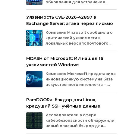
обновления для устранения
оборудования.
критических уязвимостей. Эти
бреши могли позволить злоумышленникам
Уязвимость CVE‑2026‑42897 в
обойти защиту, получить доступ к данным
Exchange Server: атака через письмо
или выполнить произвольный код.
Разберём подробно, какие проблемы
Компания
Microsoft
сообщила
о
были найдены и как их устранили.
критической
уязвимости
в
локальных
версиях
почтового
сервера
Exchange
Server
.
Проблема
с
идентификатором
MDASH от Microsoft: ИИ нашёл 16
CVE‑2026‑42897
(оценка
по
шкале
CVSS
—
уязвимостей Windows
8,1
балла)
уже
используется
злоумышленниками
для
атак
в
реальных
Компания
Microsoft
представила
условиях.
инновационную
систему
на
базе
искусственного
интеллекта
—
MDASH
(Multi‑model
Agentic
Scanning
Harness).
Инструмент
создан
для
PamDOORa: бэкдор для Linux,
масштабного
поиска
и
устранения
крадущий SSH учётные данные
уязвимостей
в
программном
обеспечении.
Сейчас
система
проходит
тестирование
в
Исследователи в сфере
рамках
ограниченного
закрытого
доступа
у
кибербезопасности обнаружили
ряда
клиентов.
новый опасный бэкдор для
Linux‑систем под названием