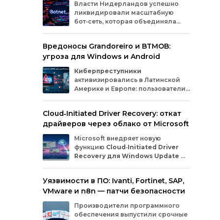
Власти
Нидерландов
успешно
ликвидировали
масштабную
бот‑сеть,
которая
объединяла
миллионы
заражённых
гаджетов
— от
компьютеров
и
смартфонов
до
Вредоносы Grandoreiro и BTMOB:
планшетов
и
устройств
интернета
вещей
угроза для Windows и Android
(IoT).
Эти
устройства
злоумышленники
использовали
для
проведения
кибератак.
Киберпреступники
активизировались в Латинской
Америке и Европе: пользователи
Windows
и
Android
сталкиваются
с новыми кампаниями по
Cloud‑Initiated Driver Recovery: откат
распространению банковских троянов. По
драйверов через облако от Microsoft
данным исследователей из WatchGuard и
ESET, вредонос
Grandoreiro
атакует
Microsoft внедряет новую
компьютеры, а
BTMOB
— смартфоны.
функцию
Cloud‑Initiated Driver
Recovery для Windows Update
—
она позволит автоматически
откатывать проблемные драйверы через
Уязвимости в ПО: Ivanti, Fortinet, SAP,
облако. Теперь, если обновление вызывает
VMware и n8n — патчи безопасности
сбои в работе устройств или получает
низкую оценку качества, компания сможет
Производители программного
удалённо заменить драйвер без участия
обеспечения выпустили срочные
пользователя и производителя