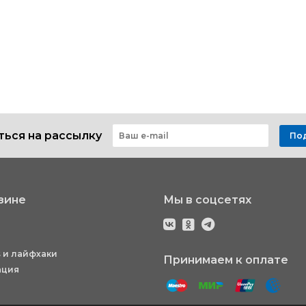
ься на рассылку
По
зине
Мы в соцсетях
 и лайфхаки
Принимаем к оплате
ация