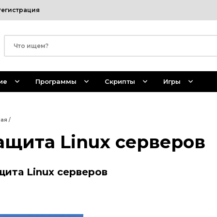
Регистрация
ие
Программы
Скрипты
Игры
ная
/
ащита Linux серверов
щита Linux серверов