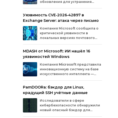
обновления для устранения
оборудования.
критических уязвимостей. Эти
бреши могли позволить злоумышленникам
Уязвимость CVE‑2026‑42897 в
обойти защиту, получить доступ к данным
Exchange Server: атака через письмо
или выполнить произвольный код.
Разберём подробно, какие проблемы
Компания
Microsoft
сообщила
о
были найдены и как их устранили.
критической
уязвимости
в
локальных
версиях
почтового
сервера
Exchange
Server
.
Проблема
с
идентификатором
MDASH от Microsoft: ИИ нашёл 16
CVE‑2026‑42897
(оценка
по
шкале
CVSS
—
уязвимостей Windows
8,1
балла)
уже
используется
злоумышленниками
для
атак
в
реальных
Компания
Microsoft
представила
условиях.
инновационную
систему
на
базе
искусственного
интеллекта
—
MDASH
(Multi‑model
Agentic
Scanning
Harness).
Инструмент
создан
для
PamDOORa: бэкдор для Linux,
масштабного
поиска
и
устранения
крадущий SSH учётные данные
уязвимостей
в
программном
обеспечении.
Сейчас
система
проходит
тестирование
в
Исследователи в сфере
рамках
ограниченного
закрытого
доступа
у
кибербезопасности обнаружили
ряда
клиентов.
новый опасный бэкдор для
Linux‑систем под названием