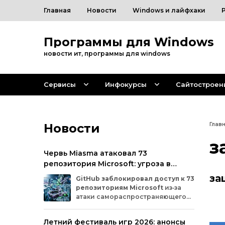
Главная
Новости
Windows и лайфхаки
Программы для Windows
новости ит, программы для windows
Сервисы
Инфокурсы
Сайтостроен
Новости
Глав
з
Червь Miasma атаковал 73
репозитория Microsoft: угроза в
цепочке поставок ПО
за
GitHub
заблокировал
доступ
к
73
репозиториям
Microsoft
из‑за
атаки
самораспространяющегося
червя
Miasma.
Под
удар
попали
важные
проекты
в
четырёх
организациях
Летний фестиваль игр 2026: анонсы
на
платформе:
Azure,
Azure‑Samples,