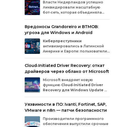
Власти
Нидерландов
успешно
веб
ликвидировали
масштабную
серв
бот‑сеть,
которая
объединяла
позв
миллионы
заражённых
гаджетов
выпо
— от
компьютеров
и
смартфонов
до
взл
Вредоносы Grandoreiro и BTMOB:
планшетов
и
устройств
интернета
вещей
оста
угроза для Windows и Android
(IoT).
Эти
устройства
злоумышленники
нез
использовали
для
проведения
кибератак.
Киберпреступники
активизировались в Латинской
Америке и Европе: пользователи
Windows
и
Android
сталкиваются
с новыми кампаниями по
Cloud‑Initiated Driver Recovery: откат
распространению банковских троянов. По
драйверов через облако от Microsoft
данным исследователей из WatchGuard и
ESET, вредонос
Grandoreiro
атакует
Microsoft внедряет новую
компьютеры, а
BTMOB
— смартфоны.
функцию
Cloud‑Initiated Driver
Recovery для Windows Update
—
она позволит автоматически
откатывать проблемные драйверы через
Уязвимости в ПО: Ivanti, Fortinet, SAP,
облако. Теперь, если обновление вызывает
VMware и n8n — патчи безопасности
сбои в работе устройств или получает
низкую оценку качества, компания сможет
Производители программного
удалённо заменить драйвер без участия
обеспечения выпустили срочные
пользователя и производителя