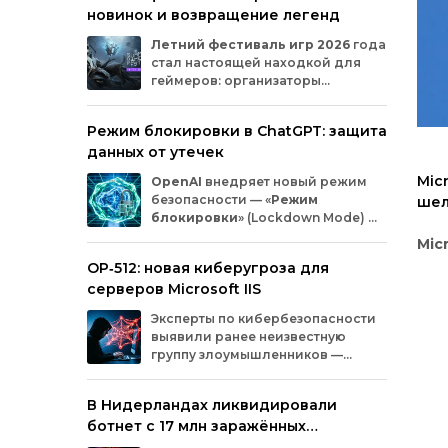
новинок и возвращение легенд
Microsoft
и
MicrosoftDocs.
Среди
заражённых
— компоненты
облачной
Летний
фестиваль
игр
2026
года
платформы
Azure,
демо‑проекты
для
ИИ,
стал
настоящей
находкой
для
документация
и
библиотеки
экосистемы
геймеров:
организаторы
Durable
Task,
которыми
пользуются
тысячи
представили
трейлеры
новых
разработчиков.
проектов
и
поделились
новостями
о
Режим блокировки в ChatGPT: защита
долгожданных
релизах.
Зрители
увидели
данных от утечек
анонсы
продолжения
культовых
серий
и
совершенно
новых
игр
от
именитых
Mic
OpenAI
внедряет
новый
режим
разработчиков.
безопасности
— «
Режим
шел
блокировки
»
(Lockdown
Mode)
—
Lin
для
пользователей
ChatGPT
.
Mic
Функция
предназначена
для
снижения
OP‑512: новая киберугроза для
риска
утечки
конфиденциальной
ше
серверов Microsoft IIS
информации
из‑за
атак
с
внедрением
вредоносных
запросов
(prompt
injection).
Эксперты
по
кибербезопасности
Спе
Разберёмся,
кому
и
как
пригодится
эта
выявили
ранее
неизвестную
Micr
опция.
группу
злоумышленников
—
Res
OP‑512
.
Хакеры
атакуют
серверы
тре
Microsoft
Internet
Information
Services
(IIS)
и
зло
В Нидерландах ликвидировали
внедряют
специально
разработанную
исп
ботнет с 17 млн заражённых
веб‑оболочную
инфраструктуру.
куки
устройств
кан