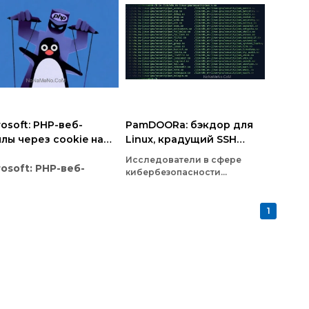
rosoft: PHP-веб-
PamDOORa: бэкдор для
лы через cookie на
Linux, крадущий SSH
ux-серверах
учётные данные
Исследователи в сфере
rosoft: PHP-веб-
кибербезопасности
обнаружили новый опасный
ллы
бэкдор для Linux‑систем под
названием
PamDOORa
.
1
циалисты из команды
Вредоносное ПО появилось
osoft Defender Security
на российском форуме
earch Team обнаружили
киберпреступников Rehub —
вожную тенденцию:
злоумышленник под ником
умышленники всё чаще
«darkworm» сначала
ользуют обычные HTTP-
предлагал его за
 (cookie) в качестве
1 600 долларов, а к 9 апреля
ала управления для
PHP-
снизил цену почти вдвое —