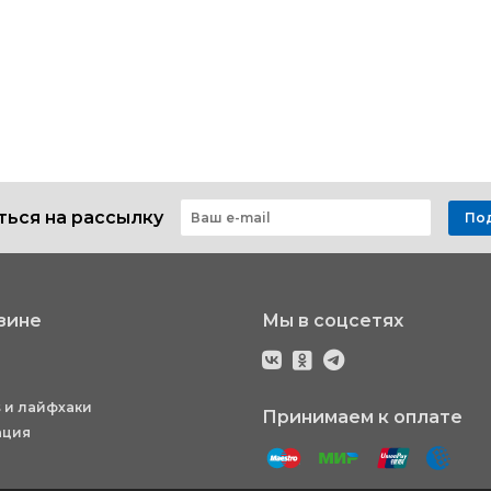
ься на рассылку
По
зине
Мы в соцсетях
 и лайфхаки
Принимаем к оплате
ация