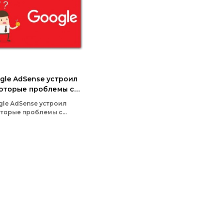
gle AdSense устроил
оторые проблемы с
етизацией
le AdSense устроил
оторые проблемы с
тизацией - правда, речь
 не обо всех издателях
амного сервиса, а лишь
их части, которая
етизирует с помощью
nse свои YouTube-
лы.