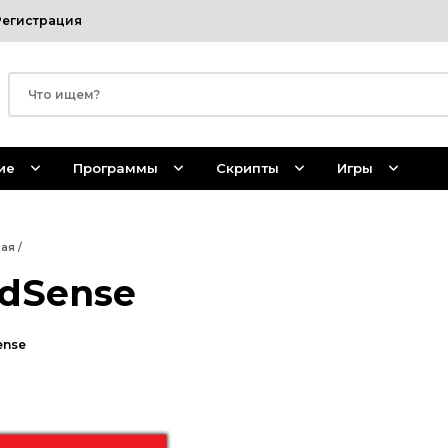
Регистрация
ие
Программы
Скрипты
Игры
ная
/
dSense
ense