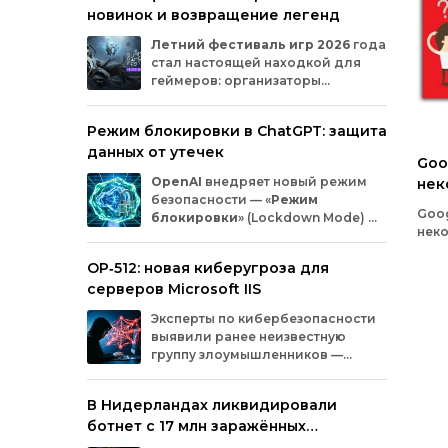
новинок и возвращение легенд
Microsoft
и
MicrosoftDocs.
Среди
заражённых
— компоненты
облачной
Летний
фестиваль
игр
2026
года
платформы
Azure,
демо‑проекты
для
ИИ,
стал
настоящей
находкой
для
документация
и
библиотеки
экосистемы
геймеров:
организаторы
Durable
Task,
которыми
пользуются
тысячи
представили
трейлеры
новых
разработчиков.
проектов
и
поделились
новостями
о
Режим блокировки в ChatGPT: защита
долгожданных
релизах.
Зрители
увидели
данных от утечек
анонсы
продолжения
культовых
серий
и
Goo
совершенно
новых
игр
от
именитых
OpenAI
внедряет
новый
режим
нек
разработчиков.
безопасности
— «
Режим
мон
Goog
блокировки
»
(Lockdown
Mode)
—
нек
для
пользователей
ChatGPT
.
моне
Функция
предназначена
для
снижения
OP‑512: новая киберугроза для
идет
риска
утечки
конфиденциальной
рекл
серверов Microsoft IIS
информации
из‑за
атак
с
внедрением
той 
вредоносных
запросов
(prompt
injection).
Эксперты
по
кибербезопасности
мон
Разберёмся,
кому
и
как
пригодится
эта
выявили
ранее
неизвестную
AdSe
опция.
группу
злоумышленников
—
кана
OP‑512
.
Хакеры
атакуют
серверы
Microsoft
Internet
Information
Services
(IIS)
и
В Нидерландах ликвидировали
внедряют
специально
разработанную
ботнет с 17 млн заражённых
веб‑оболочную
инфраструктуру.
устройств