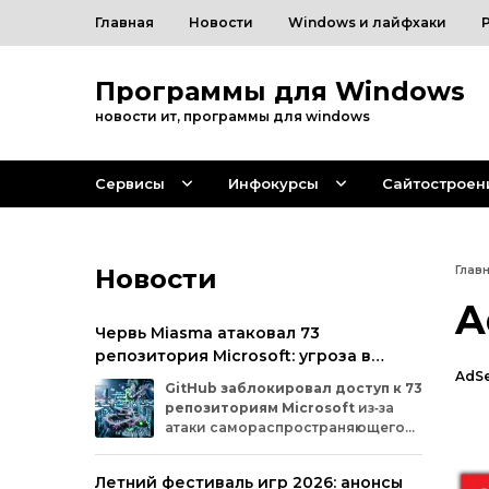
Главная
Новости
Windows и лайфхаки
Программы для Windows
новости ит, программы для windows
Сервисы
Инфокурсы
Сайтостроен
Новости
Глав
A
Червь Miasma атаковал 73
репозитория Microsoft: угроза в
AdS
цепочке поставок ПО
GitHub
заблокировал
доступ
к
73
репозиториям
Microsoft
из‑за
атаки
самораспространяющегося
червя
Miasma.
Под
удар
попали
важные
проекты
в
четырёх
организациях
Летний фестиваль игр 2026: анонсы
на
платформе:
Azure,
Azure‑Samples,