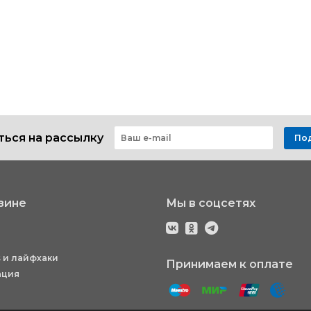
ься на рассылку
По
зине
Мы в соцсетях
 и лайфхаки
Принимаем к оплате
ация