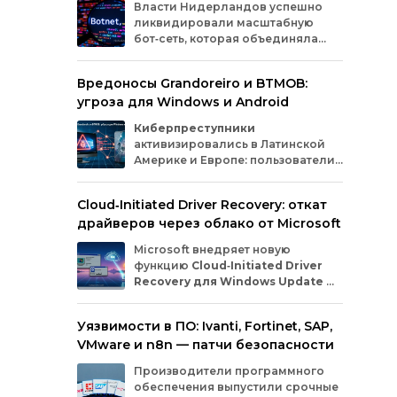
Власти
Нидерландов
успешно
ликвидировали
масштабную
бот‑сеть,
которая
объединяла
миллионы
заражённых
гаджетов
— от
компьютеров
и
смартфонов
до
Вредоносы Grandoreiro и BTMOB:
планшетов
и
устройств
интернета
вещей
угроза для Windows и Android
(IoT).
Эти
устройства
злоумышленники
использовали
для
проведения
кибератак.
Киберпреступники
активизировались в Латинской
Америке и Европе: пользователи
Windows
и
Android
сталкиваются
с новыми кампаниями по
Cloud‑Initiated Driver Recovery: откат
распространению банковских троянов. По
драйверов через облако от Microsoft
данным исследователей из WatchGuard и
ESET, вредонос
Grandoreiro
атакует
Microsoft внедряет новую
компьютеры, а
BTMOB
— смартфоны.
функцию
Cloud‑Initiated Driver
Recovery для Windows Update
—
она позволит автоматически
откатывать проблемные драйверы через
Уязвимости в ПО: Ivanti, Fortinet, SAP,
облако. Теперь, если обновление вызывает
VMware и n8n — патчи безопасности
сбои в работе устройств или получает
низкую оценку качества, компания сможет
Производители программного
удалённо заменить драйвер без участия
обеспечения выпустили срочные
пользователя и производителя