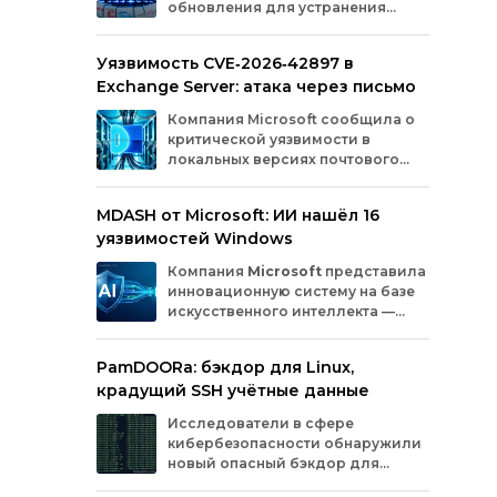
обновления для устранения
оборудования.
критических уязвимостей. Эти
бреши могли позволить злоумышленникам
Уязвимость CVE‑2026‑42897 в
обойти защиту, получить доступ к данным
Exchange Server: атака через письмо
или выполнить произвольный код.
Разберём подробно, какие проблемы
Компания
Microsoft
сообщила
о
были найдены и как их устранили.
критической
уязвимости
в
локальных
версиях
почтового
сервера
Exchange
Server
.
Проблема
с
идентификатором
MDASH от Microsoft: ИИ нашёл 16
CVE‑2026‑42897
(оценка
по
шкале
CVSS
—
уязвимостей Windows
8,1
балла)
уже
используется
злоумышленниками
для
атак
в
реальных
Компания
Microsoft
представила
условиях.
инновационную
систему
на
базе
искусственного
интеллекта
—
MDASH
(Multi‑model
Agentic
Scanning
Harness).
Инструмент
создан
для
PamDOORa: бэкдор для Linux,
масштабного
поиска
и
устранения
крадущий SSH учётные данные
уязвимостей
в
программном
обеспечении.
Сейчас
система
проходит
тестирование
в
Исследователи в сфере
рамках
ограниченного
закрытого
доступа
у
кибербезопасности обнаружили
ряда
клиентов.
новый опасный бэкдор для
Linux‑систем под названием