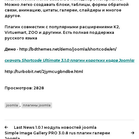
Можно легко создавать блоки, таблицы, формы обратной
связи, анимацию, цитаты, галереи, слайдеры и многое
другое.
Плагин совместим с популярными расширениями K2,
Virtuemart, ZOO и другими. Есть полная поддержка
русского языка
Демо
- http://bdthemes.net/demo/joomla/shortcode/en/
скачать Shortcode Ultimate 3.1.0 плагин коротких кодов Joomla:
http://turbobit.net/2jymcugbndbe.html
Просмотров:
2828
,
joomla
плагины joomla
Last News 1.0.1 модуль новостей joomla
Simple Image Gallery PRO 3.0.8 rus плагин галереи
Joomla