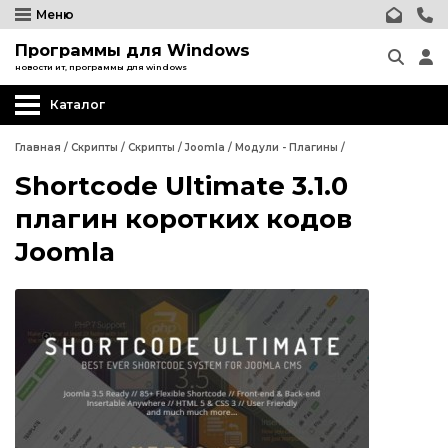
Меню
Программы для Windows
новости ит, программы для windows
Каталог
Главная
/
Скрипты
/
Скрипты
/
Joomla
/
Модули - Плагины
/
Shortcode Ultimate 3.1.0
Wordpress
плагин коротких кодов
Joomla
Joomla
Шаблоны Joomla
Релизы Joomla
Wordpress
Компоненты Joomla
Joomla
Модули, плагины Joomla
Шаблоны Joomla
Шаблоны Joomla
Релизы Joomla
phpBB форум