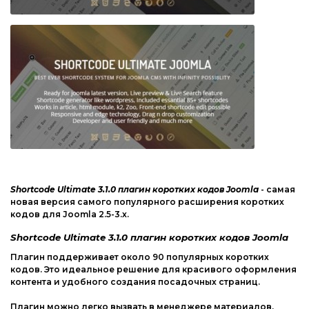
Компоненты Joomla
Другие CMS
Модули, плагины Joomla
Web-Мастеру
Шаблоны Joomla
Другие шаблоны
phpBB форум
Другие CMS
Web-Мастеру
Другие шаблоны
Shortcode Ultimate 3.1.0 плагин коротких кодов Joomla
- самая
новая версия самого популярного расширения коротких
кодов для Joomla 2.5-3.x.
Shortcode Ultimate 3.1.0 плагин коротких кодов Joomla
Плагин поддерживает около 90 популярных коротких
кодов. Это идеальное решение для красивого оформления
контента и удобного создания посадочных страниц.
Плагин можно легко вызвать в менеджере материалов.