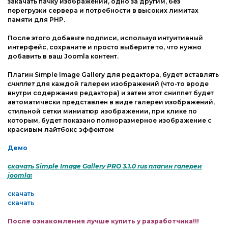
закачать пачку изображений, одно за другим, без
перегрузки сервера и потребности в высоких лимитах
памяти для PHP.
После этого добавьте подписи, используя интуитивный
интерфейс, сохраните и просто выберите то, что нужно
добавить в ваш Joomla контент.
Плагин Simple Image Gallery для редактора, будет вставлять
сниппет
для каждой галереи изображений (что-то вроде
внутри содержания редактора) и затем этот сниппет будет
автоматически представлен в виде галереи изображений,
стильной сетки миниатюр изображении, при клике по
которым, будет показано полноразмерное изображение с
красивым лайтбокс эффектом
Демо
скачать Simple Image Gallery PRO 3.1.0 rus плагин галереи
joomla:
скачать
скачать
После ознакомления лучше купить у разработчика!!!