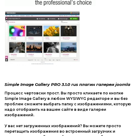
Компоненты Joomla
Другие CMS
Модули, плагины Joomla
Web-Мастеру
Шаблоны Joomla
Другие шаблоны
phpBB форум
Другие CMS
Web-Мастеру
Другие шаблоны
Simple Image Gallery PRO 3.1.0 rus плагин галереи joomla
Процесс чертовски прост. Вы просто кликаете по кнопке
Simple Image Gallery в любом WYSIWYG редакторе и вы без
проблем сможете выбрать папку с изображениями, которую
надо отобразить на вашем сайте в виде галереи
изображений.
У вас нет загруженных изображений? Вы можете просто
перетащить изображения во встроенный загрузчик и