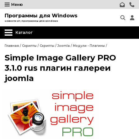
Меню
Программы для Windows
новости ит, программы для windows
Каталог
Главная
/
Скрипты
/
Скрипты
/
Joomla
/
Модули - Плагины
/
Simple Image Gallery PRO
Wordpress
3.1.0 rus плагин галереи
Joomla
joomla
Шаблоны Joomla
Релизы Joomla
Wordpress
Компоненты Joomla
Joomla
Модули, плагины Joomla
Шаблоны Joomla
Шаблоны Joomla
Релизы Joomla
phpBB форум