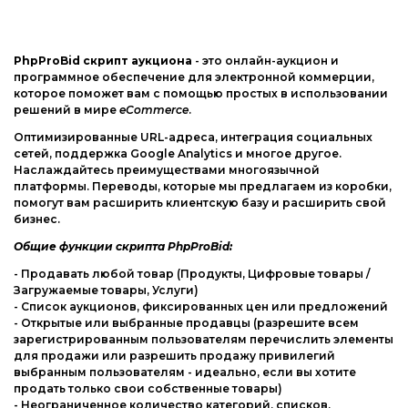
Web-Мастеру
Другие шаблоны
PhpProBid скрипт аукциона
- это онлайн-аукцион и
программное обеспечение для электронной коммерции,
которое поможет вам с помощью простых в использовании
решений в мире
eCommerce
.
Оптимизированные URL-адреса, интеграция социальных
сетей, поддержка Google Analytics и многое другое.
Наслаждайтесь преимуществами многоязычной
платформы. Переводы, которые мы предлагаем из коробки,
помогут вам расширить клиентскую базу и расширить свой
бизнес.
Общие функции скрипта PhpProBid:
- Продавать любой товар (Продукты, Цифровые товары /
Загружаемые товары, Услуги)
- Список аукционов, фиксированных цен или предложений
- Открытые или выбранные продавцы (разрешите всем
зарегистрированным пользователям перечислить элементы
для продажи или разрешить продажу привилегий
выбранным пользователям - идеально, если вы хотите
продать только свои собственные товары)
- Неограниченное количество категорий, списков,