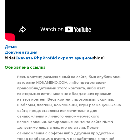
Демо
Документация
hide1
Скачать PhpProBid скрипт аукцион
/hide1
Обновлена ссылка
Весь контент, размещенный на сайте, был опубликован
авторами NONAMENO.COM, либо предоставлен
правообладателями этого контента, либо взят
из открытых источников не обладающих правами
на этот контент. Весь контент: программы, скрипты,
шаблоны, плагины, компоненты, игры размещенные на
сайте, предоставлены исключительно для
ознакомления и личного некоммерческого
использования. Копирование контента сайта NNMN
допустимо лишь с нашего согласия. После
ознакомления с софтом либо другими продуктами,
товар необходимо купить у разработчика с полной