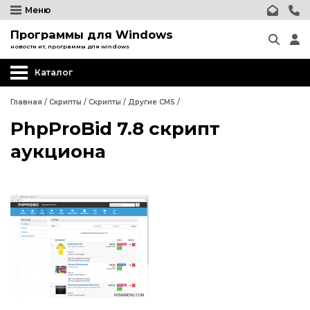
Меню
Программы для Windows
новости ит, программы для windows
Каталог
Главная
/
Скрипты
/
Скрипты
/
Другие CMS
/
PhpProBid 7.8 скрипт
Wordpress
аукциона
Joomla
phpBB форум
Другие CMS
Wordpress
Web-Мастеру
Joomla
Другие шаблоны
phpBB форум
Другие CMS