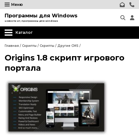
Меню
Программы для Windows
новости ит, программы для windows
Каталог
Главная
/
Скрипты
/
Скрипты
/
Другие CMS
/
Origins 1.8 скрипт игрового
Wordpress
портала
Joomla
phpBB форум
Другие CMS
Wordpress
Web-Мастеру
Joomla
Другие шаблоны
phpBB форум
Другие CMS