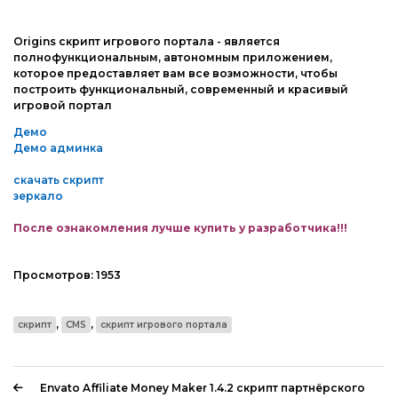
Web-Мастеру
Другие шаблоны
Origins скрипт игрового портала - является
полнофункциональным, автономным приложением,
которое предоставляет вам все возможности, чтобы
построить функциональный, современный и красивый
игровой портал
Демо
Демо админка
скачать скрипт
зеркало
После ознакомления лучше купить у разработчика!!!
Просмотров:
1953
,
,
скрипт
CMS
скрипт игрового портала
Envato Affiliate Money Maker 1.4.2 скрипт партнёрского