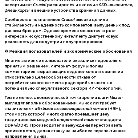
ассортимент
Crucial
расширился и включил
SSD-накопители
,
флеш-карты
и внешние устройства хранения данных.
Сообщество поклонников
Crucial
высоко ценило
стабильность и надёжность компонентов, выпущенных под
данным брендом. Однако времена меняются, и рост
интереса к искусственному интеллекту диктует новую
реальность для индустрии полупроводников.
♻
Реакция пользователей и экономические обоснования
Многие активные пользователи оказались недовольны
принятым решением. Интернет-форумы полны
комментариев, выражающих недовольство и сомнения
относительно целесообразности отказа от
потребительского сегмента ради прибыльного, но
потенциально спекулятивного сектора ИИ-технологий.
Тем не менее, с коммерческой точки зрения шаги
Micron
выглядят вполне обоснованными. Рынок ИИ требует
значительных объёмов
высокоскоростной памяти
(HBM),
стоимость которой многократно превышает цену
традиционных модулей
оперативной памяти
стандарта
DDR4/DDR5. Производители вынуждены перестраивать
производство, делая ставку на наиболее перспективные
направления рынка.