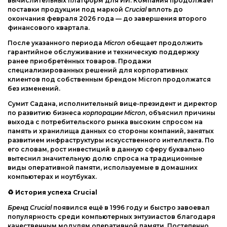
вычислительных платформ для ИИ. Компания продолжает
поставки продукции под маркой
Crucial
вплоть до
окончания февраля 2026 года — до завершения второго
финансового квартала.
После указанного периода
Micron
обещает продолжить
гарантийное обслуживание и техническую поддержку
ранее приобретённых товаров. Продажи
специализированных решений для корпоративных
клиентов под собственным брендом Micron продолжатся
без изменений.
Сумит Садана, исполнительный вице-президент и директор
по развитию бизнеса
корпорации Micron
, объяснил причины
выхода с потребительского рынка высоким спросом на
память и хранилища данных со стороны компаний, занятых
развитием инфраструктуры искусственного интеллекта. По
его словам, рост инвестиций в данную сферу буквально
вытеснил значительную долю спроса на традиционные
виды оперативной памяти, используемые в домашних
компьютерах и ноутбуках.
♻
История успеха Crucial
Бренд Crucial
появился ещё в 1996 году и быстро завоевал
популярность среди компьютерных энтузиастов благодаря
качественным модулям оперативной памяти. Постепенно