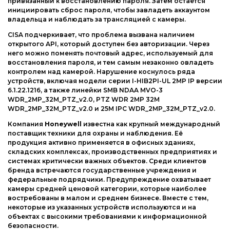
привязанный к восстановлению пароля. Затем остаётся
инициировать сброс пароля, чтобы завладеть аккаунтом
владельца и наблюдать за трансляцией с камеры.
CISA подчеркивает, что проблема вызвана наличием
открытого API, который доступен без авторизации. Через
него можно поменять почтовый адрес, используемый для
восстановления пароля, и тем самым незаконно овладеть
контролем над камерой. Нарушение коснулось ряда
устройств, включая модели серии I-HIB2PI-UL 2MP IP версии
6.1.22.1216, а также линейки SMB NDAA MVO-3
WDR_2MP_32M_PTZ_v2.0, PTZ WDR 2MP 32M
WDR_2MP_32M_PTZ_v2.0 и 25M IPC WDR_2MP_32M_PTZ_v2.0.
Компания
Honeywell
известна как крупный международный
поставщик техники для охраны и наблюдения. Её
продукция активно применяется в офисных зданиях,
складских комплексах, производственных предприятиях и
системах критически важных объектов. Среди клиентов
бренда встречаются государственные учреждения и
федеральные подрядчики. Предупреждение охватывает
камеры средней ценовой категории, которые наиболее
востребованы в малом и среднем бизнесе. Вместе с тем,
некоторые из указанных устройств используются и на
объектах с высокими требованиями к информационной
безопасности.