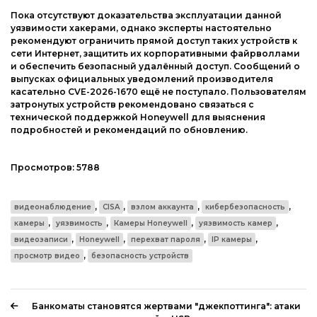
Пока отсутствуют доказательства эксплуатации данной
уязвимости хакерами, однако эксперты настоятельно
рекомендуют ограничить прямой доступ таких устройств к
сети Интернет, защитить их корпоративными файрволлами
и обеспечить безопасный удалённый доступ. Сообщений о
выпусках официальных уведомлений производителя
касательно CVE-2026-1670 ещё не поступало. Пользователям
затронутых устройств рекомендовано связаться с
технической поддержкой Honeywell для выяснения
подробностей и рекомендаций по обновлению.
Просмотров:
5788
,
,
,
,
видеонаблюдение
CISA
взлом аккаунта
кибербезопасность
,
,
,
,
камеры
уязвимость
Камеры Honeywell
уязвимость камер
,
,
,
,
видеозаписи
Honeywell
перехват пароля
IP камеры
,
просмотр видео
безопасность устройств
Банкоматы становятся жертвами "джекпоттинга": атаки