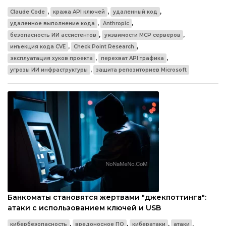
,
,
,
Claude Code
кража API ключей
удаленный код
,
,
удаленное выполнение кода
Anthropic
,
,
безопасность ИИ ассистентов
уязвимости MCP серверов
,
,
инъекция кода CVE
Check Point Research
,
,
эксплуатация хуков проекта
перехват API трафика
,
угрозы ИИ инфраструктуры
защита репозиториев Microsoft
Банкоматы становятся жертвами "джекпоттинга":
атаки с использованием ключей и USB
,
,
,
,
кибербезопасность
вредоносное ПО
кибератаки
атаки