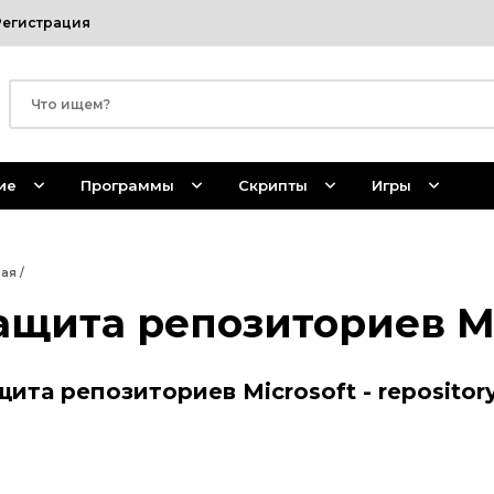
Регистрация
ие
Программы
Скрипты
Игры
ная
/
ащита репозиториев Mi
щита репозиториев Microsoft - repository