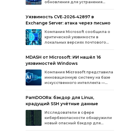
обновления для устранения
оборудования.
критических уязвимостей. Эти
бреши могли позволить злоумышленникам
Уязвимость CVE‑2026‑42897 в
обойти защиту, получить доступ к данным
Exchange Server: атака через письмо
или выполнить произвольный код.
Разберём подробно, какие проблемы
Компания
Microsoft
сообщила
о
были найдены и как их устранили.
критической
уязвимости
в
локальных
версиях
почтового
сервера
Exchange
Server
.
Проблема
с
идентификатором
MDASH от Microsoft: ИИ нашёл 16
CVE‑2026‑42897
(оценка
по
шкале
CVSS
—
уязвимостей Windows
8,1
балла)
уже
используется
злоумышленниками
для
атак
в
реальных
Компания
Microsoft
представила
условиях.
инновационную
систему
на
базе
искусственного
интеллекта
—
MDASH
(Multi‑model
Agentic
Scanning
Harness).
Инструмент
создан
для
PamDOORa: бэкдор для Linux,
масштабного
поиска
и
устранения
крадущий SSH учётные данные
уязвимостей
в
программном
обеспечении.
Сейчас
система
проходит
тестирование
в
Исследователи в сфере
рамках
ограниченного
закрытого
доступа
у
кибербезопасности обнаружили
ряда
клиентов.
новый опасный бэкдор для
Linux‑систем под названием