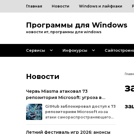
Главная
Новости
Windows и лайфхаки
Программы для Windows
новости ит, программы для windows
Сервисы
Инфокурсы
Сайтостроен
Новости
Глав
з
Червь Miasma атаковал 73
репозитория Microsoft: угроза в
цепочке поставок ПО
за
GitHub
заблокировал
доступ
к
73
репозиториям
Microsoft
из‑за
атаки
самораспространяющегося
червя
Miasma.
Под
удар
попали
важные
проекты
в
четырёх
организациях
Летний фестиваль игр 2026: анонсы
на
платформе:
Azure,
Azure‑Samples,