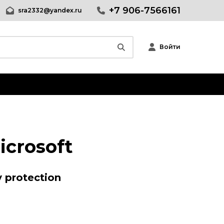
+7 906-7566161
sra2332@yandex.ru
Войти
crosoft
 protection