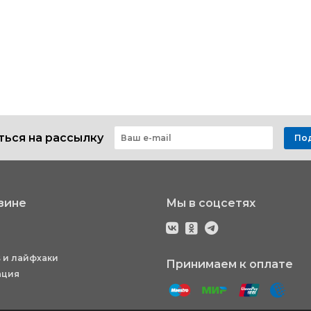
ься на рассылку
По
зине
Мы в соцсетях
 и лайфхаки
Принимаем к оплате
ация