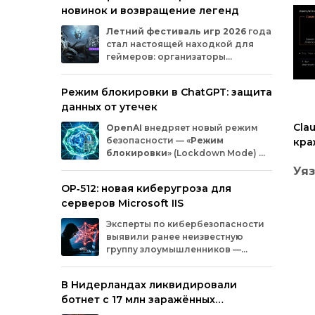
новинок и возвращение легенд
Microsoft
и
MicrosoftDocs.
Среди
заражённых
— компоненты
облачной
Летний
фестиваль
игр
2026
года
платформы
Azure,
демо‑проекты
для
ИИ,
стал
настоящей
находкой
для
документация
и
библиотеки
экосистемы
геймеров:
организаторы
Durable
Task,
которыми
пользуются
тысячи
представили
трейлеры
новых
разработчиков.
проектов
и
поделились
новостями
о
Режим блокировки в ChatGPT: защита
долгожданных
релизах.
Зрители
увидели
данных от утечек
анонсы
продолжения
культовых
серий
и
совершенно
новых
игр
от
именитых
Cla
OpenAI
внедряет
новый
режим
разработчиков.
безопасности
— «
Режим
кра
блокировки
»
(Lockdown
Mode)
—
уда
для
пользователей
ChatGPT
.
Уяз
Функция
предназначена
для
снижения
OP‑512: новая киберугроза для
риска
утечки
конфиденциальной
Cod
серверов Microsoft IIS
информации
из‑за
атак
с
внедрением
вредоносных
запросов
(prompt
injection).
кл
Эксперты
по
кибербезопасности
Спе
Разберёмся,
кому
и
как
пригодится
эта
выявили
ранее
неизвестную
киб
опция.
ко
группу
злоумышленников
—
обн
OP‑512
.
Хакеры
атакуют
серверы
кри
Microsoft
Internet
Information
Services
(IIS)
и
сис
В Нидерландах ликвидировали
внедряют
специально
разработанную
Clau
ботнет с 17 млн заражённых
веб‑оболочную
инфраструктуру.
инт
устройств
пом