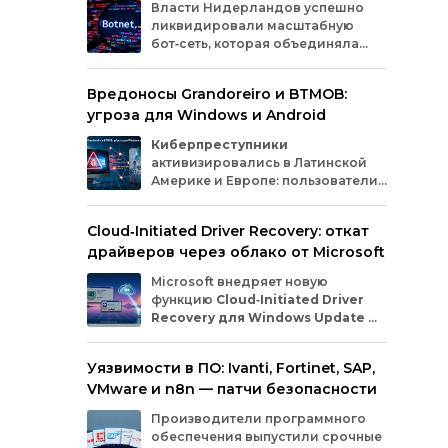
Власти
Нидерландов
успешно
прог
ликвидировали
масштабную
иску
бот‑сеть,
которая
объединяла
раз
миллионы
заражённых
гаджетов
Anth
— от
компьютеров
и
смартфонов
до
нед
Вредоносы Grandoreiro и BTMOB:
планшетов
и
устройств
интернета
вещей
воз
угроза для Windows и Android
(IoT).
Эти
устройства
злоумышленники
уда
использовали
для
проведения
кибератак.
вре
Киберпреступники
хищ
активизировались в Латинской
учет
Америке и Европе: пользователи
Windows
и
Android
сталкиваются
с новыми кампаниями по
Cloud‑Initiated Driver Recovery: откат
распространению банковских троянов. По
драйверов через облако от Microsoft
данным исследователей из WatchGuard и
ESET, вредонос
Grandoreiro
атакует
Microsoft внедряет новую
компьютеры, а
BTMOB
— смартфоны.
функцию
Cloud‑Initiated Driver
Recovery для Windows Update
—
она позволит автоматически
откатывать проблемные драйверы через
Уязвимости в ПО: Ivanti, Fortinet, SAP,
облако. Теперь, если обновление вызывает
VMware и n8n — патчи безопасности
сбои в работе устройств или получает
низкую оценку качества, компания сможет
Производители программного
удалённо заменить драйвер без участия
обеспечения выпустили срочные
пользователя и производителя