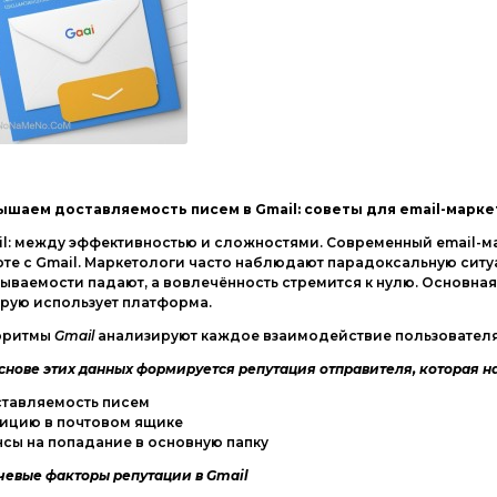
ышаем доставляемость писем в Gmail: советы для email-марк
l: между эффективностью и сложностями. Современный email-м
те с Gmail. Маркетологи часто наблюдают парадоксальную ситу
ываемости падают, а вовлечённость стремится к нулю. Основная
рую использует платформа.
оритмы
Gmail
анализируют каждое взаимодействие пользователя 
снове этих данных формируется репутация отправителя, которая н
ставляемость писем
зицию в почтовом ящике
сы на попадание в основную папку
евые факторы репутации в Gmail