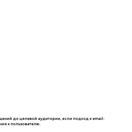
щений до целевой аудитории, если подход к email-
ния к пользователю.