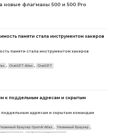
 новые флагманы 500 и 500 Pro
стала первым официальным подтверждением
nor 500 и 500 Pro. По последним данным, релиз
екущего года.
звимость памяти стала инструментом хакеров
имость памяти стала инструментом хакеров
ности выявили серьёзную брешь в работе веб-
,
,
las
ChatGPT Atlas
ChatGPT
nAI. Уязвимость позволяет хакерам незаметно
 в систему искусственного интеллекта и запускать
вим к поддельным адресам и скрытым
м к поддельным адресам и скрытым командам
аузер OpenAI Atlas подвержен риску атаки методом
,
,
Уязвимый браузер OpenAI Atlas
Уязвимый браузер
д через специально сформированные адреса URL.