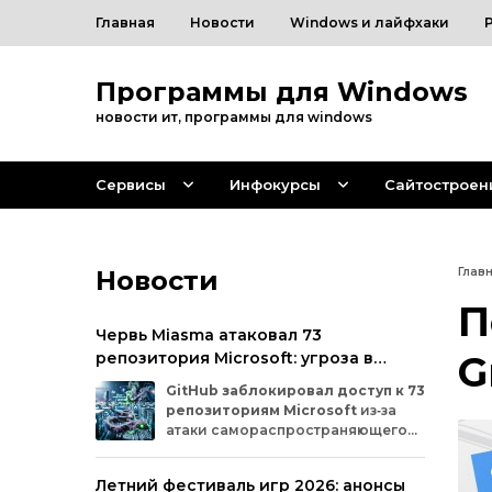
Главная
Новости
Windows и лайфхаки
Программы для Windows
новости ит, программы для windows
Сервисы
Инфокурсы
Сайтостроен
Новости
Глав
П
Червь Miasma атаковал 73
репозитория Microsoft: угроза в
G
цепочке поставок ПО
GitHub
заблокировал
доступ
к
73
репозиториям
Microsoft
из‑за
атаки
самораспространяющегося
червя
Miasma.
Под
удар
попали
важные
проекты
в
четырёх
организациях
Летний фестиваль игр 2026: анонсы
на
платформе:
Azure,
Azure‑Samples,