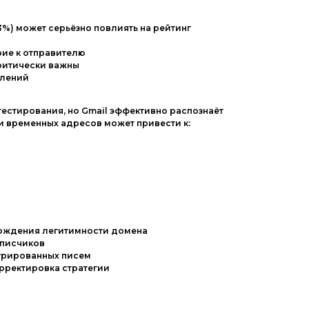
3%) может серьёзно повлиять на рейтинг
рие к отправителю
критически важны
влений
тестирования, но Gmail эффективно распознаёт
и временных адресов может привести к:
верждения легитимности домена
дписчиков
турированных писем
рректировка стратегии