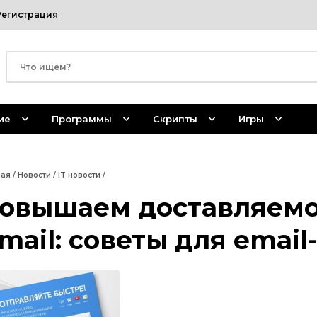
Регистрация
ие
Программы
Скрипты
Игры
ная
/
Новости
/
IT новости
/
овышаем доставляемо
mail: советы для emai