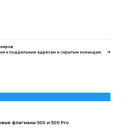
акеров
звим к поддельным адресам и скрытым командам
вые флагманы 500 и 500 Pro