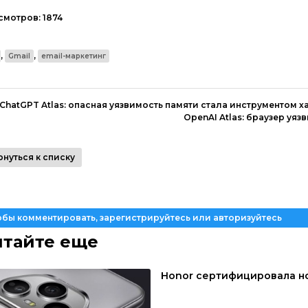
смотров:
1874
,
,
Gmail
email-маркетинг
ChatGPT Atlas: опасная уязвимость памяти стала инструментом х
OpenAI Atlas: браузер уя
рнуться к списку
обы комментировать, зарегистрируйтесь или авторизуйтесь
итайте еще
Honor сертифицировала но