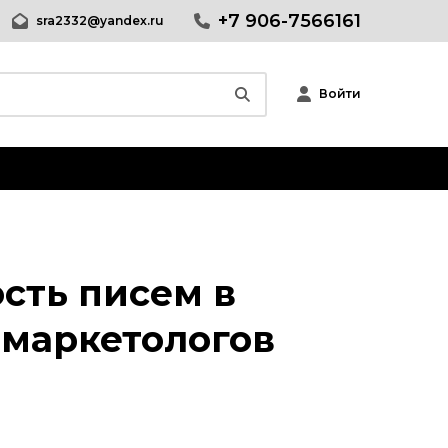
+7 906-7566161
sra2332@yandex.ru
Войти
сть писем в
l-маркетологов