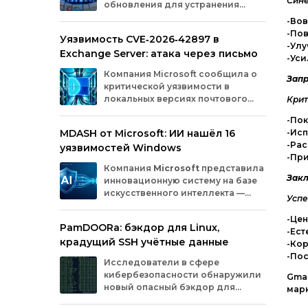
Сине
обновления для устранения
оборудования.
критических уязвимостей. Эти
-Вов
бреши могли позволить злоумышленникам
-По
Уязвимость CVE‑2026‑42897 в
обойти защиту, получить доступ к данным
-Ул
Exchange Server: атака через письмо
или выполнить произвольный код.
-Ус
Разберём подробно, какие проблемы
Компания
Microsoft
сообщила
о
были найдены и как их устранили.
Запр
критической
уязвимости
в
локальных
версиях
почтового
Крит
сервера
Exchange
Server
.
-Пок
Проблема
с
идентификатором
MDASH от Microsoft: ИИ нашёл 16
-Ис
CVE‑2026‑42897
(оценка
по
шкале
CVSS
—
-Рас
уязвимостей Windows
8,1
балла)
уже
используется
-Пр
злоумышленниками
для
атак
в
реальных
Компания
Microsoft
представила
условиях.
Закл
инновационную
систему
на
базе
искусственного
интеллекта
—
Успе
MDASH
(Multi‑model
Agentic
Scanning
Harness).
Инструмент
создан
для
-Цен
PamDOORa: бэкдор для Linux,
масштабного
поиска
и
устранения
-Ес
крадущий SSH учётные данные
уязвимостей
в
программном
обеспечении.
-Кор
Сейчас
система
проходит
тестирование
в
-Пос
Исследователи в сфере
рамках
ограниченного
закрытого
доступа
у
кибербезопасности обнаружили
Gmai
ряда
клиентов.
новый опасный бэкдор для
марк
Linux‑систем под названием