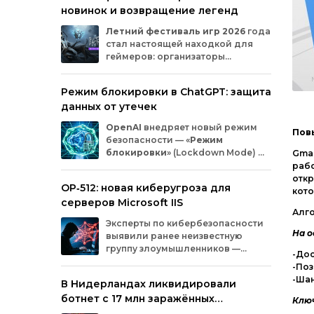
новинок и возвращение легенд
Microsoft
и
MicrosoftDocs.
Среди
заражённых
— компоненты
облачной
Летний
фестиваль
игр
2026
года
платформы
Azure,
демо‑проекты
для
ИИ,
стал
настоящей
находкой
для
документация
и
библиотеки
экосистемы
геймеров:
организаторы
Durable
Task,
которыми
пользуются
тысячи
представили
трейлеры
новых
разработчиков.
проектов
и
поделились
новостями
о
Режим блокировки в ChatGPT: защита
долгожданных
релизах.
Зрители
увидели
данных от утечек
анонсы
продолжения
культовых
серий
и
совершенно
новых
игр
от
именитых
OpenAI
внедряет
новый
режим
разработчиков.
Пов
безопасности
— «
Режим
блокировки
»
(Lockdown
Mode)
—
Gmai
для
пользователей
ChatGPT
.
рабо
Функция
предназначена
для
снижения
откр
OP‑512: новая киберугроза для
риска
утечки
конфиденциальной
кото
серверов Microsoft IIS
информации
из‑за
атак
с
внедрением
Алг
вредоносных
запросов
(prompt
injection).
Эксперты
по
кибербезопасности
Разберёмся,
кому
и
как
пригодится
эта
На о
выявили
ранее
неизвестную
опция.
группу
злоумышленников
—
-До
OP‑512
.
Хакеры
атакуют
серверы
-По
Microsoft
Internet
Information
Services
(IIS)
и
-Шан
В Нидерландах ликвидировали
внедряют
специально
разработанную
ботнет с 17 млн заражённых
веб‑оболочную
инфраструктуру.
Ключ
устройств