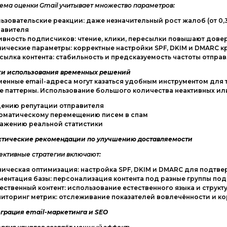
ема оценки Gmail учитывает множество параметров:
ьзовательские реакции: даже незначительный рост жалоб (от 0,
равителя
ивность подписчиков: чтение, клики, пересылки повышают дове
нические параметры: корректные настройки SPF, DKIM и DMARC 
сылка контента: стабильность и предсказуемость частоты отпра
ки использования временных решений
енные email-адреса могут казаться удобным инструментом для 
е паттерны. Использование большого количества неактивных ил
дению репутации отправителя
томатическому перемещению писем в спам
кажению реальной статистики
ктические рекомендации по улучшению доставляемости
ктивные стратегии включают:
ническая оптимизация: настройка SPF, DKIM и DMARC для подт
ментация базы: персонализация контента под разные группы по
ественный контент: использование естественного языка и струк
иторинг метрик: отслеживание показателей вовлечённости и ко
грация email-маркетинга и SEO