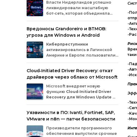
Власти
Нидерландов
успешно
Сист
ликвидировали
масштабную
-Пол
бот‑сеть,
которая
объединяла
отп
миллионы
заражённых
гаджетов
-Акт
— от
компьютеров
и
смартфонов
до
Вредоносы Grandoreiro и BTMOB:
-Тех
планшетов
и
устройств
интернета
вещей
-Рас
угроза для Windows и Android
(IoT).
Эти
устройства
злоумышленники
использовали
для
проведения
кибератак.
Рис
Киберпреступники
Врем
активизировались в Латинской
таки
Америке и Европе: пользователи
Windows
и
Android
сталкиваются
-Па
с новыми кампаниями по
-Ав
Cloud‑Initiated Driver Recovery: откат
распространению банковских троянов. По
-Ис
драйверов через облако от Microsoft
данным исследователей из WatchGuard и
ESET, вредонос
Grandoreiro
атакует
Пра
Microsoft внедряет новую
компьютеры, а
BTMOB
— смартфоны.
функцию
Cloud‑Initiated Driver
Эффе
Recovery для Windows Update
—
-Тех
она позволит автоматически
-Сег
откатывать проблемные драйверы через
Уязвимости в ПО: Ivanti, Fortinet, SAP,
-Кач
облако. Теперь, если обновление вызывает
VMware и n8n — патчи безопасности
-Мон
сбои в работе устройств или получает
низкую оценку качества, компания сможет
Производители программного
Инте
удалённо заменить драйвер без участия
обеспечения выпустили срочные
пользователя и производителя