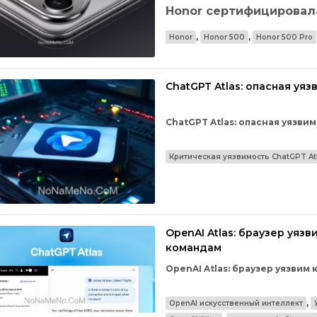
Honor сертифицировала
,
,
Honor
Honor 500
Honor 500 Pro
Китайская сертификация 3C 
скорого выхода смартфонов Ho
устройств намечен на ноябрь т
ChatGPT Atlas: опасная уя
ChatGPT Atlas: опасная уязв
Специалисты по кибербезопас
Критическая уязвимость ChatGPT At
браузера ChatGPT Atlas от Ope
внедрять вредоносные команды
произвольный код.
OpenAI Atlas: браузер уяз
командам
OpenAI Atlas: браузер уязви
Выяснилось, что новый веб-бр
,
OpenAI искусственный интеллект
внедрения вредоносных коман