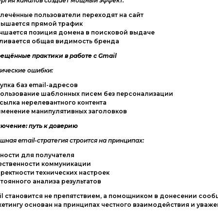
ргия каналов создаёт мощный эффект:
лечённые пользователи переходят на сайт
вышается прямой трафик
учшается позиция домена в поисковой выдаче
иливается общая видимость бренда
ещённые практики в работе с Gmail
ические ошибки:
упка баз email-адресов
пользование шаблонных писем без персонализации
сылка нерелевантного контента
именение манипулятивных заголовков
ючение: путь к доверию
шная email-стратегия строится на принципах:
ности для получателя
тественности коммуникации
ректности технических настроек
тоянного анализа результатов
l становится не препятствием, а помощником в донесении сооб
етингу основан на принципах честного взаимодействия и уваже