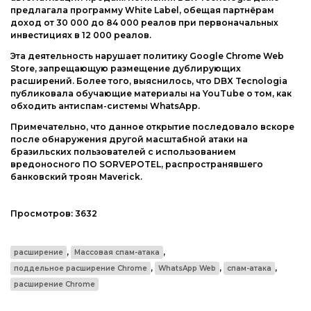
предлагала программу White Label, обещая партнёрам
доход от 30 000 до 84 000 реалов при первоначальных
инвестициях в 12 000 реалов.
Эта деятельность нарушает политику Google Chrome Web
Store, запрещающую размещение дублирующих
расширений. Более того, выяснилось, что DBX Tecnologia
публиковала обучающие материалы на YouTube о том, как
обходить антиспам-системы WhatsApp.
Примечательно, что данное открытие последовало вскоре
после обнаружения другой масштабной атаки на
бразильских пользователей с использованием
вредоносного ПО SORVEPOTEL, распространявшего
банковский троян Maverick.
Просмотров:
3632
,
,
расширение
Массовая спам-атака
,
,
,
поддельное расширение Chrome
WhatsApp Web
спам-атака
расширение Chrome