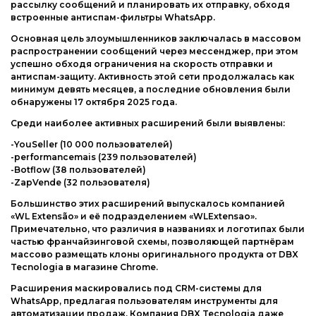
рассылку сообщений и планировать их отправку, обходя
встроенные антиспам-фильтры WhatsApp.
Основная цель злоумышленников заключалась в массовом
распространении сообщений через мессенджер, при этом
успешно обходя ограничения на скорость отправки и
антиспам-защиту. Активность этой сети продолжалась как
минимум девять месяцев, а последние обновления были
обнаружены 17 октября 2025 года.
Среди наиболее активных расширений были выявлены:
-YouSeller (10 000 пользователей)
-performancemais (239 пользователей)
-Botflow (38 пользователей)
-ZapVende (32 пользователя)
Большинство этих расширений выпускалось компанией
«WL Extensão» и её подразделением «WLExtensao».
Примечательно, что различия в названиях и логотипах были
частью франчайзинговой схемы, позволяющей партнёрам
массово размещать клоны оригинального продукта от DBX
Tecnologia в магазине Chrome.
Расширения маскировались под CRM-системы для
WhatsApp, предлагая пользователям инструменты для
автоматизации продаж. Компания DBX Tecnologia даже