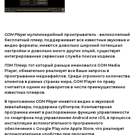
Интернет и сеть
Другие ОС
Безопасность
Драйвера
Мультимедиа
Игры
GOM Player
мультимедийный проигрыватель - великолепный
Образование
бесплатный
плеер
, поддерживает все известные звуковые и
видео форматы, имеются довольно широкий потенциал
Другие ОС
настройки и довольно много других опций, существует
интегрированная сервисная служба поиска кодеков.
Драйвера
ГОМ Плеер
, тот который раньше именовался GOM Media
Игры
Player, обязательно реализует все Ваши запросы в
проигрывании медиафайлов. Среди огромного количества
клиентов в разных странах мира, GOM Player по праву
считается одним из фаворитов в числе преимущественно
известных плееров.
В приложении
GOM Player
имеются видео и звуковой
эквалайзеры, поддержка субтитров. Компьютерная
программа имеет в распоряжении функцию управляемости
со смартфона под управлением Android или iOS, в процессе
инсталляции вспомогательного программного
обеспечения с Google Play или Apple Store, что реализует
вспомогательное удобство при просмотре