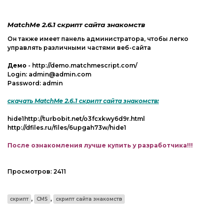
Web-Мастеру
Другие шаблоны
MatchMe 2.6.1 скрипт сайта знакомств
Он также имеет панель администратора, чтобы легко
управлять различными частями веб-сайта
Демо
- http://demo.matchmescript.com/
Login: admin@admin.com
Password: admin
скачать MatchMe 2.6.1 скрипт сайта знакомств:
hide1http://turbobit.net/o3fcxkwy6d9r.html
http://dfiles.ru/files/6upgah73w/hide1
После ознакомления лучше купить у разработчика!!!
Просмотров:
2411
,
,
скрипт
CMS
скрипт сайта знакомств