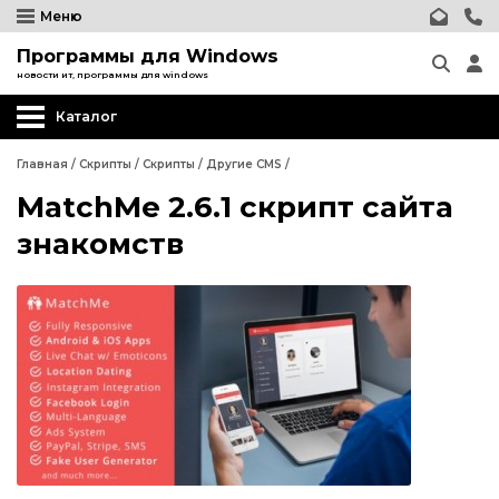
Меню
Программы для Windows
новости ит, программы для windows
Каталог
Главная
/
Скрипты
/
Скрипты
/
Другие CMS
/
MatchMe 2.6.1 скрипт сайта
Wordpress
знакомств
Joomla
phpBB форум
Другие CMS
Wordpress
Web-Мастеру
Joomla
Другие шаблоны
phpBB форум
Другие CMS