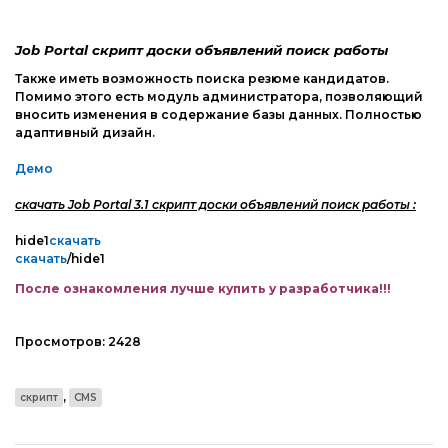
Web-Мастеру
Другие шаблоны
Job Portal скрипт доски объявлений поиск работы
Также иметь возможность поиска резюме кандидатов.
Помимо этого есть модуль администратора, позволяющий
вносить изменения в содержание базы данных. Полностью
адаптивный дизайн.
Демо
скачать Job Portal 3.1 скрипт доски объявлений поиск работы :
hide1
скачать
скачать
/hide1
После ознакомления лучше купить у разработчика!!!
Просмотров:
2428
,
скрипт
CMS