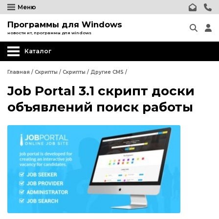
Меню
Программы для Windows
новости ит, программы для windows
Каталог
Главная
/
Скрипты
/
Скрипты
/
Другие CMS
/
Job Portal 3.1 скрипт доски
Wordpress
объявлений поиск работы
Joomla
phpBB форум
Другие CMS
Wordpress
Web-Мастеру
Joomla
Другие шаблоны
phpBB форум
Другие CMS