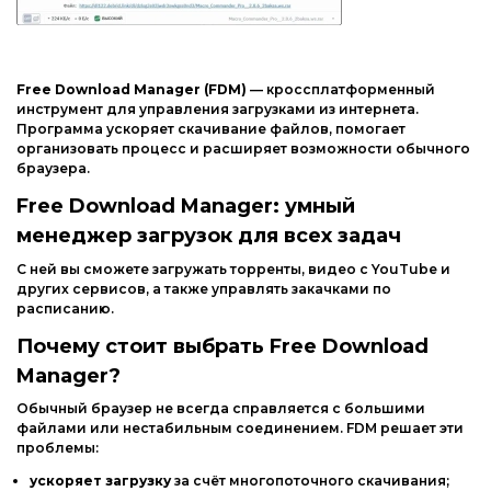
Интернет и сеть
Другие ОС
Безопасность
Драйвера
Мультимедиа
Free
Download
Manager
(FDM)
— кроссплатформенный
Игры
инструмент
для
управления
загрузками
из
интернета.
Образование
Программа
ускоряет
скачивание
файлов,
помогает
организовать
процесс
и
расширяет
возможности
обычного
Другие ОС
браузера.
Free
Download
Manager:
умный
Драйвера
менеджер
загрузок
для
всех
задач
Игры
С
ней
вы
сможете
загружать
торренты,
видео
с
YouTube
и
других
сервисов,
а
также
управлять
закачками
по
расписанию.
Почему
стоит
выбрать
Free
Download
Manager?
Обычный
браузер
не
всегда
справляется
с
большими
файлами
или
нестабильным
соединением.
FDM
решает
эти
проблемы:
ускоряет
загрузку
за
счёт
многопоточного
скачивания;