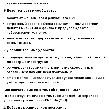
нужные
элементы
архива.
6.
Безопасность
и
сообщество
защита
от
шпионского
и
рекламного
ПО;
встроенный
сервис
обмена
ссылками
— пользователи
делятся
мнениями
о
файлах
и
предупреждают
о
небезопасном
контенте;
многоязычная
поддержка
— интерфейс
доступен
на
разных
языках.
7.
Дополнительные
удобства
предварительный
просмотр
мультимедийных
файлов
ещё
до
завершения
загрузки;
регулировка
трафика
— ограничение
скорости
для
отдельных
задач
или
всей
программы;
Smart‑файлы
— интеллектуальное
управление
закачками
с
учётом
приоритетов
и
условий.
Как
скачать
видео
с
YouTube
через
FDM?
Чтобы
загружать
видео
с
YouTube
и
подобных
сервисов,
установите
расширение
Ele1.fda
(Ele1)
:
Добавьте
расширение
в
программу.