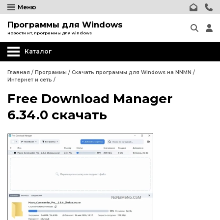
Меню
Программы для Windows
новости ит, программы для windows
Каталог
Другие программы
Главная
/
Программы
/
Скачать программы для Windows на NNMN
/
Интернет и сеть
/
Системные программы
Free Download Manager
Программы для Бизнеса
6.34.0 скачать
Дизайн - графика
Другие программы
Обработка текста
Системные программы
Интернет и сеть
Программы для Бизнеса
Безопасность
Дизайн - графика
Мультимедиа
Обработка текста
Образование