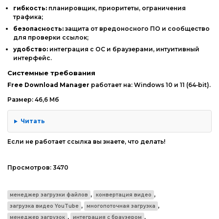
гибкость:
планировщик,
приоритеты,
ограничения
трафика;
безопасность:
защита
от
вредоносного
ПО
и
сообщество
для
проверки
ссылок;
удобство:
интеграция
с
ОС
и
браузерами,
интуитивный
интерфейс.
Системные
требования
Free
Download
Manager
работает
на:
Windows
10
и
11
(64‑bit).
Размер: 46,6 Мб
Читать
Если не работает ссылка вы знаете, что делать!
Просмотров:
3470
,
,
менеджер загрузки файлов
конвертация видео
,
,
загрузка видео YouTube
многопоточная загрузка
,
,
менеджер загрузок
интеграция с браузером