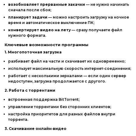
возобновляет
прерванные
закачки
— не
нужно
начинать
сначала
после
сбоя;
планирует
задачи
— можно
настроить
загрузку
на
ночное
время
и
автоматическое
выключение
ПК;
конвертирует
видео
на
лету
— сразу
получаете
файл
нужного
формата.
Ключевые
возможности
программы
1.
Многопоточная
загрузка
разбивает
файл
на
части
и
скачивает
их
одновременно;
использует
максимальную
скорость
интернет‑соединения;
работает
с
несколькими
зеркалами
— если
один
сервер
недоступен,
загрузка
продолжается
с
другого.
2.
Работа
с
торрентами
встроенная
поддержка
BitTorrent;
управление
торрентами
без
сторонних
клиентов;
настройка
приоритетов
для
разных
файлов
внутри
торрента.
3.
Скачивание
онлайн‑видео