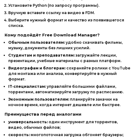
Установите
Python
(по
запросу
программы).
Вручную
вставьте
ссылку
на
видео
в
FDM.
Выберите
нужный
формат
и
качество
из
появившегося
списка.
Кому
подойдёт
Free
Download
Manager?
Обычным
пользователям:
удобно
скачивать
фильмы,
музыку,
документы
без
лишних
усилий.
Студентам
и
преподавателям:
загружайте
лекции,
презентации,
учебные
материалы
с
разных
платформ.
Видеографам
и
блогерам:
сохраняйте
ролики
с
YouTube
для
монтажа
или
анализа,
конвертируйте
в
нужный
формат.
IT‑специалистам:
управляйте
большими
файлами,
торрентами,
автоматизируйте
загрузку
по
расписанию.
Экономным
пользователям:
планируйте
закачки
на
ночное
время,
когда
интернет
дешевле
или
быстрее.
Преимущества
перед
аналогами
универсальность:
один
инструмент
для
торрентов,
видео,
обычных
файлов;
скорость:
многопоточная
загрузка
обгоняет
браузеры;