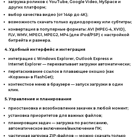
загрузка
роликов
с
YouTube,
Google
Video,
MySpace
и
других
платформ;
выбор
качества
видео
(от
144p
до
4K);
возможность
скачать
только
аудиодорожку
или
субтитры;
конвертация
в
популярные
форматы:
AVI
(MPEG‑4,
XVID),
FLV,
WMV,
MPEG1,
MPEG2,
MP4
(для
iPod/PSP)
с
настройкой
битрейта
и
размера.
4.
Удобный
интерфейс
и
интеграция
интеграция
с
Windows
Explorer,
Outlook
Express
и
Internet
Explorer
— перехватывает
загрузки
автоматически;
перетаскивание
ссылок
в
плавающее
окошко
(как
«Корзина»
в
FlashGet);
контекстное
меню
в
браузере
— запуск
загрузки
в
один
клик.
5.
Управление
и
планирование
приостановка
и
возобновление
закачек
в
любой
момент;
установка
приоритетов
для
важных
файлов;
планировщик
задач
— загрузка
по
расписанию,
автоматическое
включение/выключение
ПК;
частичная
загрузка
ZIP‑файлов
— можно
скачать
только