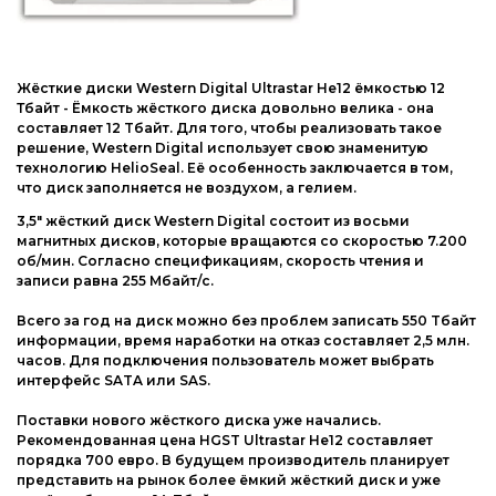
Жёсткие диски Western Digital Ultrastar He12 ёмкостью 12
Тбайт - Ёмкость жёсткого диска довольно велика - она
составляет 12 Tбайт. Для того, чтобы реализовать такое
решение, Western Digital использует свою знаменитую
технологию HelioSeal. Её особенность заключается в том,
что диск заполняется не воздухом, а гелием.
3,5" жёсткий диск Western Digital состоит из восьми
магнитных дисков, которые вращаются со скоростью 7.200
об/мин. Согласно спецификациям, скорость чтения и
записи равна 255 Mбайт/с.
Всего за год на диск можно без проблем записать 550 Tбайт
информации, время наработки на отказ составляет 2,5 млн.
часов. Для подключения пользователь может выбрать
интерфейс SATA или SAS.
Поставки нового жёсткого диска уже начались.
Рекомендованная цена HGST Ultrastar He12 составляет
порядка 700 евро. В будущем производитель планирует
представить на рынок более ёмкий жёсткий диск и уже