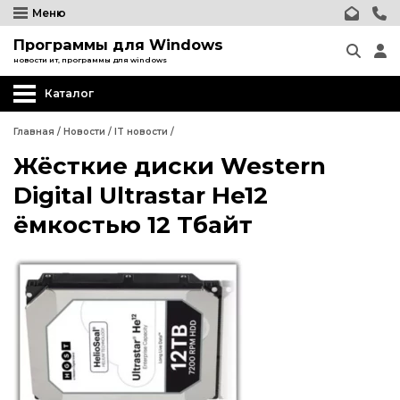
Меню
Программы для Windows
новости ит, программы для windows
Каталог
Главная
/
Новости
/
IT новости
/
Жёсткие диски Western
Digital Ultrastar He12
ёмкостью 12 Тбайт