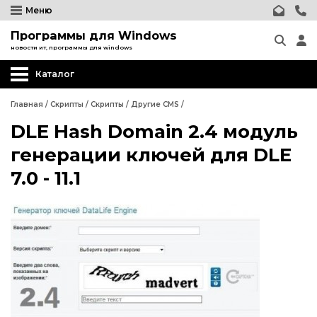
Меню
Программы для Windows
новости ит, программы для windows
Каталог
Главная
/
Скрипты
/
Скрипты
/
Другие CMS
/
DLE Hash Domain 2.4 модуль
Wordpress
генерации ключей для DLE
Joomla
7.0 - 11.1
phpBB форум
Другие CMS
Wordpress
Web-Мастеру
Joomla
Другие шаблоны
phpBB форум
Другие CMS