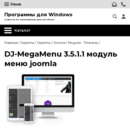
Меню
Программы для Windows
новости ит, программы для windows
Каталог
Главная
/
Скрипты
/
Скрипты
/
Joomla
/
Модули - Плагины
/
DJ-MegaMenu 3.5.1.1 модуль
Wordpress
меню joomla
Joomla
Шаблоны Joomla
Релизы Joomla
Wordpress
Компоненты Joomla
Joomla
Модули, плагины Joomla
Шаблоны Joomla
Шаблоны Joomla
Релизы Joomla
phpBB форум