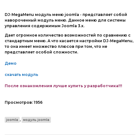
Компоненты Joomla
Другие CMS
Модули, плагины Joomla
DJ-MegaMenu модуль меню joomla - представляет собой
навороченный модуль меню. Данное меню для системы
Web-Мастеру
Шаблоны Joomla
управления содержимым Joomla 3.x.
Другие шаблоны
Дает огромное количество возможностей по сравнению с
стандартным меню. А что касается настройки DJ-MegaMenu,
phpBB форум
то она имеет множество плюсов при том, что не
представляет особой сложности.
Другие CMS
Демо
Web-Мастеру
скачать модуль
Другие шаблоны
После ознакомления лучше купить у разработчика!!!
Просмотров:
1956
,
joomla
модуль joomla