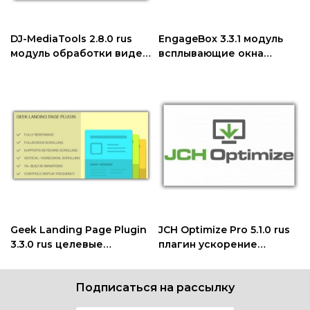
DJ-MediaTools 2.8.0 rus
EngageBox 3.3.1 модуль
модуль обработки видео
всплывающие окна
и картинок joomla
joomla
Geek Landing Page Plugin
JCH Optimize Pro 5.1.0 rus
3.3.0 rus целевые
плагин ускорение
страницы joomla
загрузки joomla
Подписаться на рассылку