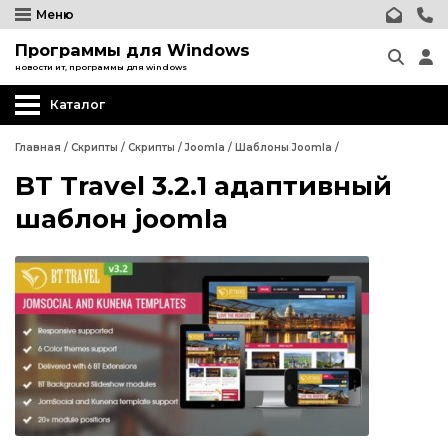
Меню
Программы для Windows
новости ит, программы для windows
Каталог
Главная
/
Скрипты
/
Скрипты
/
Joomla
/
Шаблоны Joomla
/
BT Travel 3.2.1 адаптивный
Wordpress
шаблон joomla
Joomla
Шаблоны Joomla
Релизы Joomla
Wordpress
Компоненты Joomla
Joomla
Модули, плагины Joomla
Шаблоны Joomla
Шаблоны Joomla
Релизы Joomla
phpBB форум