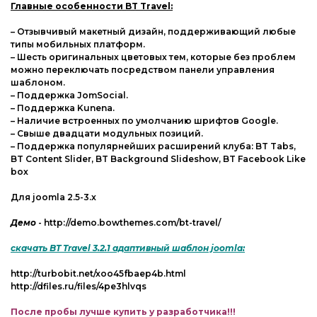
Главные особенности BT Travel:
– Отзывчивый макетный дизайн, поддерживающий любые
типы мобильных платформ.
– Шесть оригинальных цветовых тем, которые без проблем
можно переключать посредством панели управления
шаблоном.
– Поддержка JomSocial.
– Поддержка Kunena.
– Наличие встроенных по умолчанию шрифтов Google.
– Свыше двадцати модульных позиций.
– Поддержка популярнейших расширений клуба: BT Tabs,
BT Content Slider, BT Background Slideshow, BT Facebook Like
box
Для joomla 2.5-3.x
Демо
- http://demo.bowthemes.com/bt-travel/
скачать BT Travel 3.2.1 адаптивный шаблон joomla:
http://turbobit.net/xoo45fbaep4b.html
http://dfiles.ru/files/4pe3hlvqs
После пробы лучше купить у разработчика!!!