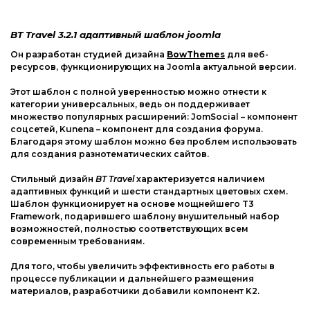
Компоненты Joomla
Другие CMS
Модули, плагины Joomla
BT Travel 3.2.1 адаптивный шаблон joomla
Web-Мастеру
Он разработан студией дизайна
BowThemes
для веб-
Шаблоны Joomla
ресурсов, функционирующих на Joomla актуальной версии.
Другие шаблоны
Этот шаблон с полной уверенностью можно отнести к
phpBB форум
категории универсальных, ведь он поддерживает
множество популярных расширений: JomSocial – компонент
Другие CMS
соцсетей, Kunena – компонент для создания форума.
Благодаря этому шаблон можно без проблем использовать
Web-Мастеру
для создания разнотематических сайтов.
Другие шаблоны
Стильный дизайн
BT Travel
характеризуется наличием
адаптивных функций и шести стандартных цветовых схем.
Шаблон функционирует на основе мощнейшего T3
Framework, подарившего шаблону внушительный набор
возможностей, полностью соответствующих всем
современным требованиям.
Для того, чтобы увеличить эффективность его работы в
процессе публикации и дальнейшего размещения
материалов, разработчики добавили компонент K2.