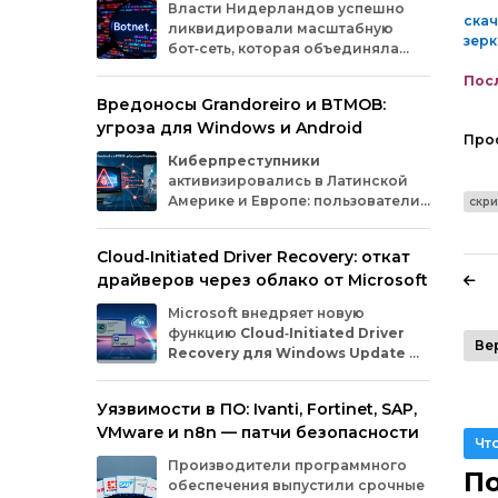
Власти
Нидерландов
успешно
скач
ликвидировали
масштабную
зер
бот‑сеть,
которая
объединяла
миллионы
заражённых
гаджетов
Посл
— от
компьютеров
и
смартфонов
до
Вредоносы Grandoreiro и BTMOB:
планшетов
и
устройств
интернета
вещей
угроза для Windows и Android
(IoT).
Эти
устройства
злоумышленники
Про
использовали
для
проведения
кибератак.
Киберпреступники
активизировались в Латинской
Америке и Европе: пользователи
скри
Windows
и
Android
сталкиваются
с новыми кампаниями по
Cloud‑Initiated Driver Recovery: откат
распространению банковских троянов. По
драйверов через облако от Microsoft
данным исследователей из WatchGuard и
ESET, вредонос
Grandoreiro
атакует
Microsoft внедряет новую
компьютеры, а
BTMOB
— смартфоны.
функцию
Cloud‑Initiated Driver
Ве
Recovery для Windows Update
—
она позволит автоматически
откатывать проблемные драйверы через
Уязвимости в ПО: Ivanti, Fortinet, SAP,
облако. Теперь, если обновление вызывает
VMware и n8n — патчи безопасности
сбои в работе устройств или получает
Чт
низкую оценку качества, компания сможет
Производители программного
удалённо заменить драйвер без участия
По
обеспечения выпустили срочные
пользователя и производителя