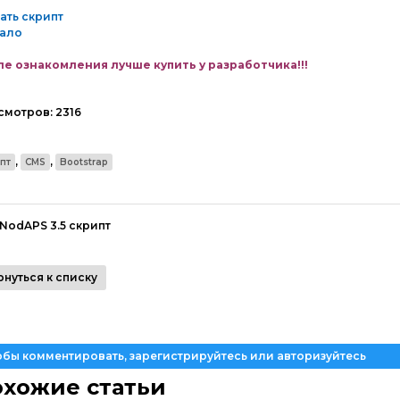
ать скрипт
кало
е ознакомления лучше купить у разработчика!!!
смотров:
2316
,
,
пт
CMS
Bootstrap
NodAPS 3.5 скрипт
рнуться к списку
обы комментировать, зарегистрируйтесь или авторизуйтесь
хожие статьи