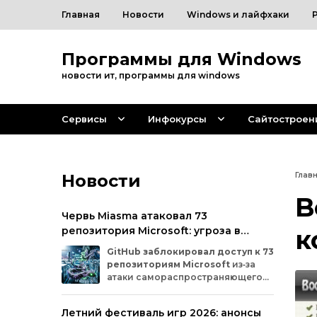
Главная
Новости
Windows и лайфхаки
Программы для Windows
новости ит, программы для windows
Сервисы
Инфокурсы
Сайтостроен
Новости
Глав
B
Червь Miasma атаковал 73
репозитория Microsoft: угроза в
к
цепочке поставок ПО
GitHub
заблокировал
доступ
к
73
репозиториям
Microsoft
из‑за
атаки
самораспространяющегося
червя
Miasma.
Под
удар
попали
важные
проекты
в
четырёх
организациях
Летний фестиваль игр 2026: анонсы
на
платформе:
Azure,
Azure‑Samples,