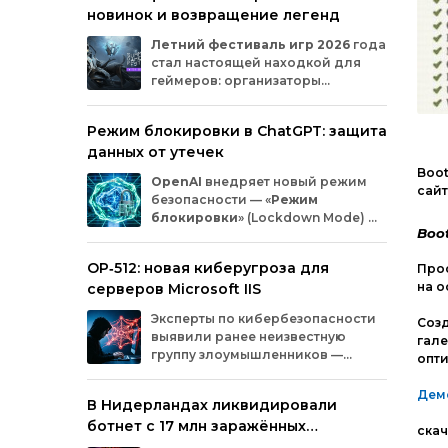
новинок и возвращение легенд
Microsoft
и
MicrosoftDocs.
Среди
заражённых
— компоненты
облачной
Летний
фестиваль
игр
2026
года
платформы
Azure,
демо‑проекты
для
ИИ,
стал
настоящей
находкой
для
документация
и
библиотеки
экосистемы
геймеров:
организаторы
Durable
Task,
которыми
пользуются
тысячи
представили
трейлеры
новых
разработчиков.
проектов
и
поделились
новостями
о
Режим блокировки в ChatGPT: защита
долгожданных
релизах.
Зрители
увидели
данных от утечек
анонсы
продолжения
культовых
серий
и
совершенно
новых
игр
от
именитых
Boot
OpenAI
внедряет
новый
режим
разработчиков.
сайт
безопасности
— «
Режим
блокировки
»
(Lockdown
Mode)
—
Boo
для
пользователей
ChatGPT
.
Функция
предназначена
для
снижения
OP‑512: новая киберугроза для
Прос
риска
утечки
конфиденциальной
на о
серверов Microsoft IIS
информации
из‑за
атак
с
внедрением
вредоносных
запросов
(prompt
injection).
Эксперты
по
кибербезопасности
Созд
Разберёмся,
кому
и
как
пригодится
эта
выявили
ранее
неизвестную
гале
опция.
группу
злоумышленников
—
опт
OP‑512
.
Хакеры
атакуют
серверы
Microsoft
Internet
Information
Services
(IIS)
и
Дем
В Нидерландах ликвидировали
внедряют
специально
разработанную
ботнет с 17 млн заражённых
веб‑оболочную
инфраструктуру.
скач
устройств