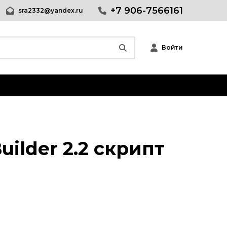
+7 906-7566161
sra2332@yandex.ru
Войти
Wordpress
Joomla
phpBB форум
uilder 2.2 скрипт
Другие CMS
Web-Мастеру
Другие шаблоны