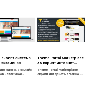
0 скрипт система
Theme Portal Marketplace
 экзаменов
3.5 скрипт интернет
магазина
ипт система онлайн
Theme Portal Marketplace
ов - отличная
скрипт интернет магазина -
 тестов, экзаменов
данный скрипт позволяет
ована с
быстро установить и
зованием фреймворк
настроить интернет-магазин
iter
для продажи цифровых
товаров