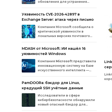
обновления для устранения
оборудования.
критических уязвимостей. Эти
бреши могли позволить злоумышленникам
Уязвимость CVE‑2026‑42897 в
обойти защиту, получить доступ к данным
Exchange Server: атака через письмо
или выполнить произвольный код.
Разберём подробно, какие проблемы
Компания
Microsoft
сообщила
о
были найдены и как их устранили.
критической
уязвимости
в
локальных
версиях
почтового
сервера
Exchange
Server
.
Проблема
с
идентификатором
MDASH от Microsoft: ИИ нашёл 16
CVE‑2026‑42897
(оценка
по
шкале
CVSS
—
уязвимостей Windows
8,1
балла)
уже
используется
злоумышленниками
для
атак
в
реальных
Компания
Microsoft
представила
Lin
условиях.
инновационную
систему
на
базе
сер
искусственного
интеллекта
—
ссы
Link
MDASH
(Multi‑model
Agentic
коро
Scanning
Harness).
Инструмент
создан
для
PamDOORa: бэкдор для Linux,
поз
масштабного
поиска
и
устранения
крадущий SSH учётные данные
сокр
уязвимостей
в
программном
обеспечении.
зара
Сейчас
система
проходит
тестирование
в
Исследователи в сфере
сер
рамках
ограниченного
закрытого
доступа
у
кибербезопасности обнаружили
ряда
клиентов.
новый опасный бэкдор для
Linux‑систем под названием