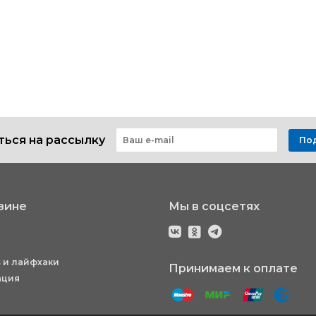
ься на рассылку
По
зине
Мы в соцсетях
 и лайфхаки
Принимаем к оплате
ация