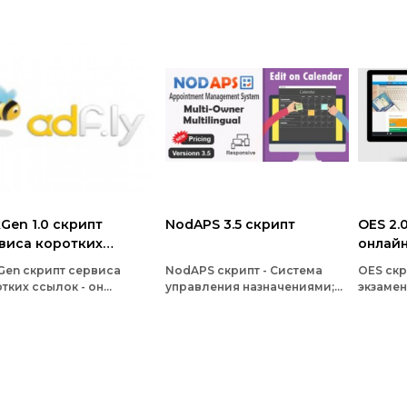
kGen 1.0 скрипт
NodAPS 3.5 скрипт
OES 2.
виса коротких
онлайн
лок
Gen скрипт сервиса
NodAPS скрипт - Система
OES скр
тких ссылок - он
управления назначениями;
экзамен
воляет пользователям
Используйте форму
система
атить ссылки и
бронирования на других
реализ
батывать деньги на этом
сайтах; Настройка
исполь
висе
еженедельного расписания
codeign
для каждой службы