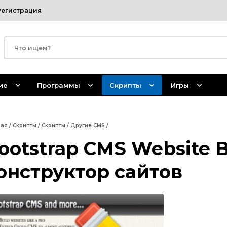
Регистрация
ие
Программы
Скрипты
Игры
ная
/
Скрипты
/
Скрипты
/
Другие CMS
/
ootstrap CMS Website B
онструктор сайтов