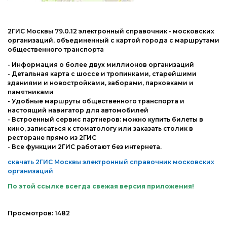
Интернет и сеть
Другие ОС
Безопасность
Драйвера
2ГИС Москвы 79.0.12 электронный справочник - московских
организаций, объединенный с картой города с маршрутами
Мультимедиа
Игры
общественного транспорта
Образование
- Информация о более двух миллионов организаций
- Детальная карта с шоссе и тропинками, старейшими
Другие ОС
зданиями и новостройками, заборами, парковками и
памятниками
Драйвера
- Удобные маршруты общественного транспорта и
настоящий навигатор для автомобилей
Игры
- Встроенный сервис партнеров: можно купить билеты в
кино, записаться к стоматологу или заказать столик в
ресторане прямо из 2ГИС
- Все функции 2ГИС работают без интернета.
скачать 2ГИС Москвы электронный справочник московских
организаций
По этой ссылке всегда свежая версия приложения!
Просмотров:
1482