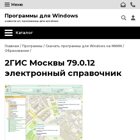
Меню
Программы для Windows
новости ит, программы для windows
Каталог
Другие программы
Главная
/
Программы
/
Скачать программы для Windows на NNMN
/
Образование
/
Системные программы
2ГИС Москвы 79.0.12
Программы для Бизнеса
электронный справочник
Дизайн - графика
Другие программы
Обработка текста
Системные программы
Интернет и сеть
Программы для Бизнеса
Безопасность
Дизайн - графика
Мультимедиа
Обработка текста
Образование