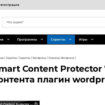
Регистрация
ие
Программы
Скрипты
Игры
ная
/
Скрипты
/
Скрипты
/
Wordpress
/
Плагины Wordpress
/
mart Content Protector
онтента плагин wordpr