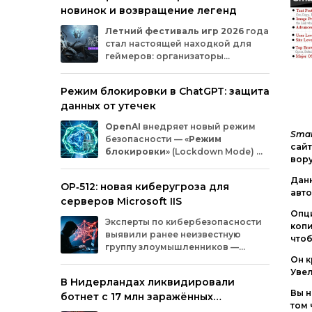
новинок и возвращение легенд
Microsoft
и
MicrosoftDocs.
Среди
заражённых
— компоненты
облачной
Летний
фестиваль
игр
2026
года
платформы
Azure,
демо‑проекты
для
ИИ,
стал
настоящей
находкой
для
документация
и
библиотеки
экосистемы
геймеров:
организаторы
Durable
Task,
которыми
пользуются
тысячи
представили
трейлеры
новых
разработчиков.
проектов
и
поделились
новостями
о
Режим блокировки в ChatGPT: защита
долгожданных
релизах.
Зрители
увидели
данных от утечек
анонсы
продолжения
культовых
серий
и
совершенно
новых
игр
от
именитых
OpenAI
внедряет
новый
режим
разработчиков.
Smar
безопасности
— «
Режим
сайт
блокировки
»
(Lockdown
Mode)
—
вору
для
пользователей
ChatGPT
.
Функция
предназначена
для
снижения
Данн
OP‑512: новая киберугроза для
риска
утечки
конфиденциальной
авто
серверов Microsoft IIS
информации
из‑за
атак
с
внедрением
Опци
вредоносных
запросов
(prompt
injection).
Эксперты
по
кибербезопасности
копи
Разберёмся,
кому
и
как
пригодится
эта
выявили
ранее
неизвестную
чтоб
опция.
группу
злоумышленников
—
OP‑512
.
Хакеры
атакуют
серверы
Он к
Microsoft
Internet
Information
Services
(IIS)
и
Увел
В Нидерландах ликвидировали
внедряют
специально
разработанную
Вы н
ботнет с 17 млн заражённых
веб‑оболочную
инфраструктуру.
том
устройств