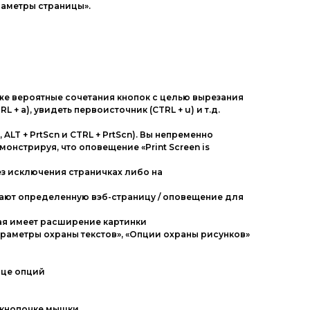
раметры страницы».
кже вероятные сочетания кнопок с целью вырезания
RL + a), увидеть первоисточник (CTRL + u) и т.д.
LT + PrtScn и CTRL + PrtScn). Вы непременно
онстрируя, что оповещение «Print Screen is
ез исключения страничках либо на
чают определенную вэб-страницу / оповещение для
вая имеет расширение картинки
араметры охраны текстов», «Опции охраны рисунков»
ице опций
 кнопочке мышки