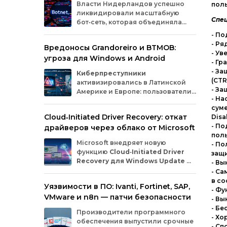
Власти
Нидерландов
успешно
поль
ликвидировали
масштабную
Спец
бот‑сеть,
которая
объединяла
миллионы
заражённых
гаджетов
- По
— от
компьютеров
и
смартфонов
до
- Ря
Вредоносы Grandoreiro и BTMOB:
планшетов
и
устройств
интернета
вещей
- Ув
угроза для Windows и Android
(IoT).
Эти
устройства
злоумышленники
- Гр
использовали
для
проведения
кибератак.
- За
Киберпреступники
(CTR
активизировались в Латинской
- За
Америке и Европе: пользователи
- На
Windows
и
Android
сталкиваются
суме
с новыми кампаниями по
Cloud‑Initiated Driver Recovery: откат
Disa
распространению банковских троянов. По
- По
драйверов через облако от Microsoft
данным исследователей из WatchGuard и
поль
ESET, вредонос
Grandoreiro
атакует
Microsoft внедряет новую
- По
компьютеры, а
BTMOB
— смартфоны.
функцию
Cloud‑Initiated Driver
защ
Recovery для Windows Update
—
- Вы
она позволит автоматически
- Са
откатывать проблемные драйверы через
в с
Уязвимости в ПО: Ivanti, Fortinet, SAP,
облако. Теперь, если обновление вызывает
- Фу
VMware и n8n — патчи безопасности
сбои в работе устройств или получает
- Вы
низкую оценку качества, компания сможет
- Бе
Производители программного
удалённо заменить драйвер без участия
- Хо
обеспечения выпустили срочные
пользователя и производителя
- С