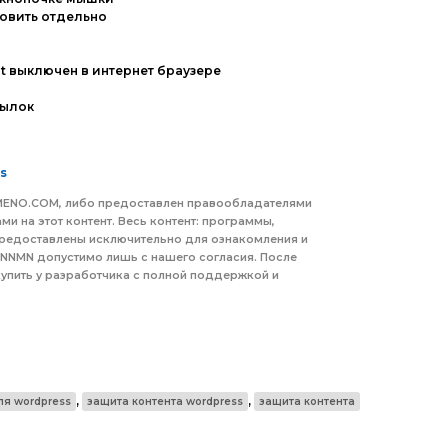
новить отдельно
pt выключен в интернет браузере
сылок
s
AMENO.COM, либо предоставлен правообладателями
ми на этот контент. Весь контент: программы,
 предоставлены исключительно для ознакомления и
 NNMN допустимо лишь с нашего согласия. После
упить у разработчика с полной поддержкой и
,
,
ля wordpress
защита контента wordpress
защита контента