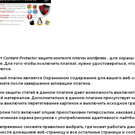
t Content Protector защита контента плагин wordpress
- для охраны
е. Для того чтобы исключить плагиат, нужно удостовериться, что
ются.
ый плагин является Охранником содержания для вашего веб-сай
мате после завершения активации плагина.
и защиты статей в данном плагине дают возможность выключит
й материалов. Дополнительно в данном плагине присутствует н
ы выключить перетягивание картинок и выключить исходное г
роме того включает опцию приостановки гиперссылки, каковая 
иченная охрана рисунков с употреблением адаптивного лайтбо
епременно сможете правильно выбрать, где может работать данн
 числе домашнюю вэб-страницу и все остальные страницы и со