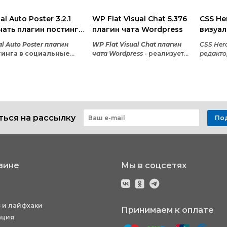
al Auto Poster 3.2.1
WP Flat Visual Chat 5.376
CSS He
чать плагин постинга
плагин чата Wordpress
визуа
оциальные сети для
CSS wo
al Auto Poster плагин
WP Flat Visual Chat плагин
CSS Her
dpress
тинга в социальные
чата Wordpress
- реализует
редакто
и для wordpress
- самый
стремительную и изящную
отличн
ий вариант для авто-
онлайн-помощь используя
которы
мещения собственного
WP Visual Chat -
делать 
ента на популярные
единственный плагин
для Wor
сети, например таких как
онлайн-сопровождения на
написа
book, LinkedIn, Twitter,
рынке, каковой даёт
програм
ься на рассылку
ler, BufferApp, Instagram
возможность для вас
CSS). У
По
terest.
применять онлайн
есть оп
просматривание!
модифи
же по п
воспри
начинаю
зине
Мы в соцсетях
зачаст
погреш
темы.
 и лайфхаки
Принимаем к оплате
ация