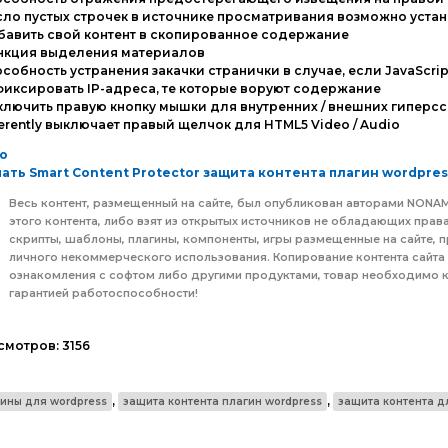
сло пустых строчек в источнике просматривания возможно уста
бавить свой контент в скопированное содержание
ункция выделения материалов
особность устранения закачки странички в случае, если JavaScri
фиксировать IP-адреса, те которые воруют содержание
ключить правую кнопку мышки для внутренних / внешних гиперс
herently выключает правый щелчок для HTML5 Video / Audio
о
ать Smart Content Protector защита контента плагин wordpres
Весь контент, размещенный на сайте, был опубликован авторами NON
этого контента, либо взят из открытых источников не обладающих права
скрипты, шаблоны, плагины, компоненты, игры размещенные на сайте,
личного некоммерческого использования. Копирование контента сайта
ознакомления с софтом либо другими продуктами, товар необходимо к
гарантией работоспособности!
смотров:
3156
,
,
ины для wordpress
защита контента плагин wordpress
защита контента д