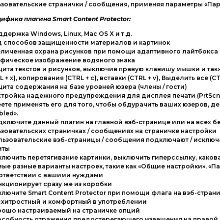
зовательские странички / сообщения, применяя параметры «Па
ифика плагина Smart Content Protector:
ддержка Windows, Linux, Mac OS X и т.д.
д способов защищенности материалов и картинок
еличенная охрана рисунков при помощи адаптивного лайтбокса
афическое изображение водяного знака
щита текстов и рисунков, выключив правую клавишу мышки и та
L + x), копирования (CTRL + c), вставки (CTRL + v), Выделить все (CT
щита содержания на базе уровней юзера (члены / гости)
стройка надежного предупреждения для дисплея печати (PrtScn, A
ете применять его для того, чтобы обдурачить ваших юзеров, дем
bled».
дключите данный плагин на главной вэб-странице или на всех б
зовательских страничках / сообщениях на страничке настройки
льзовательские вэб-страницы / сообщения подключают / исклю
иты
ключить перетягивание картинки, выключить гиперссылку, како
мые разные варианты настроек, такие как «Общие настройки», «П
оответствии с вашими нуждами
нкционирует сразу же из коробки
ключите Smart Content Protector при помощи флага на вэб-стран
схитростный и комфортный в употреблении
рошо настраиваемый на страничке опций
пособность отражения предостерегающего извещения на правой