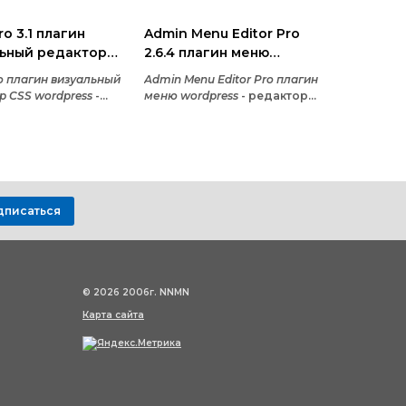
ro 3.1 плагин
Admin Menu Editor Pro
льный редактор
2.6.4 плагин меню
rdpress
wordpress
o плагин визуальный
Admin Menu Editor Pro плагин
р CSS wordpress
-
меню wordpress
- редактор
ое расширение с
меню администратора
м можно с лёгкостью
который даёт возможность
персональную темку
произвести настройки меню
dpress совсем без
админки для того, чтобы
ния строчек
эффективнее реализовать
много кода (HTML,
ваши желания - либо ваших
 данного плагинчика
клиентов.
дписаться
ция отмены
каций, что конечно
раву замечательно
мет любой
щий тот, что
© 2026 2006г. NNMN
ую делают
Карта сайта
ности при создании