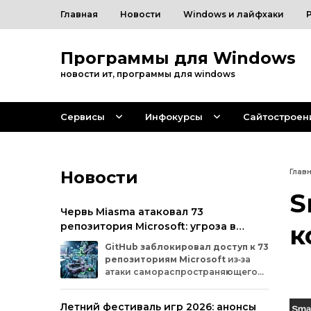
Главная
Новости
Windows и лайфхаки
Программы для Windows
новости ит, программы для windows
Сервисы
Инфокурсы
Сайтостроен
Новости
Глав
S
Червь Miasma атаковал 73
репозитория Microsoft: угроза в
к
цепочке поставок ПО
GitHub
заблокировал
доступ
к
73
репозиториям
Microsoft
из‑за
атаки
самораспространяющегося
червя
Miasma.
Под
удар
попали
важные
проекты
в
четырёх
организациях
Летний фестиваль игр 2026: анонсы
на
платформе:
Azure,
Azure‑Samples,