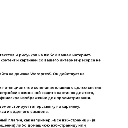
Другие шаблоны
 текстов и рисунков на любом вашем интернет-
 контент и картинки со вашего интернет-ресурса не
та на движке WordpresS. Он действует на
ь потенциальные сочетания клавиш с целью снятия
астройки возможной защиты картинок для того,
рафическое изображение для просматривания.
демонстрирует гиперссылку на картинку.
кса и водяного символа.
ый плагин, как например, «Все вэб-страницы» (в
общения) либо домашнюю вэб-страницу или