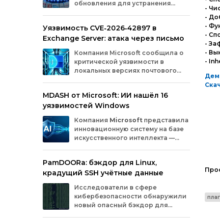
обновления для устранения
оборудования.
- Чи
критических уязвимостей. Эти
- До
бреши могли позволить злоумышленникам
- Ф
Уязвимость CVE‑2026‑42897 в
обойти защиту, получить доступ к данным
- Сп
Exchange Server: атака через письмо
или выполнить произвольный код.
- За
Разберём подробно, какие проблемы
- Вы
Компания
Microsoft
сообщила
о
были найдены и как их устранили.
- In
критической
уязвимости
в
локальных
версиях
почтового
Дем
сервера
Exchange
Server
.
Скач
Проблема
с
идентификатором
MDASH от Microsoft: ИИ нашёл 16
CVE‑2026‑42897
(оценка
по
шкале
CVSS
—
уязвимостей Windows
8,1
балла)
уже
используется
злоумышленниками
для
атак
в
реальных
Компания
Microsoft
представила
условиях.
инновационную
систему
на
базе
искусственного
интеллекта
—
MDASH
(Multi‑model
Agentic
Scanning
Harness).
Инструмент
создан
для
PamDOORa: бэкдор для Linux,
масштабного
поиска
и
устранения
Про
крадущий SSH учётные данные
уязвимостей
в
программном
обеспечении.
Сейчас
система
проходит
тестирование
в
Исследователи в сфере
рамках
ограниченного
закрытого
доступа
у
кибербезопасности обнаружили
плаг
ряда
клиентов.
новый опасный бэкдор для
Linux‑систем под названием