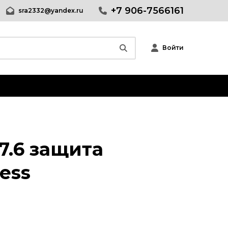
+7 906-7566161
sra2332@yandex.ru
Войти
Wordpress
Релизы CMS Wordpress
Плагины Wordpress
 7.6 защита
Шаблоны Wordpress
ess
Joomla
phpBB форум
Другие CMS
Web-Мастеру