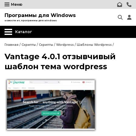
Меню
Программы для Windows
новости ит, программы для windows
Каталог
Главная
/
Скрипты
/
Скрипты
/
Wordpress
/
Шаблоны Wordpress
/
Vantage 4.0.1 отзывчивый
Wordpress
шаблон тема wordpress
Релизы CMS Wordpress
Плагины Wordpress
Шаблоны Wordpress
Wordpress
Joomla
Релизы CMS Wordpress
phpBB форум
Плагины Wordpress
Другие CMS
Шаблоны Wordpress
Web-Мастеру