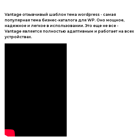
Joomla
Другие шаблоны
Vantage отзывчивый шаблон тема wordpress - самая
phpBB форум
популярная тема бизнес-каталога для WP. Оно мощное,
надежное и легкое в использовании. Это еще не все -
Другие CMS
Vantage является полностью адаптивным и работает на всех
устройствах.
Web-Мастеру
Другие шаблоны