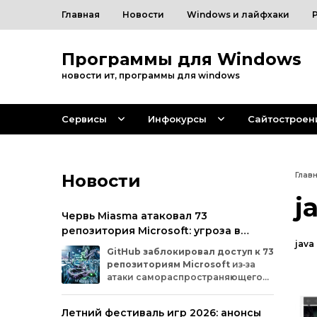
Главная
Новости
Windows и лайфхаки
Программы для Windows
новости ит, программы для windows
Сервисы
Инфокурсы
Сайтостроен
Новости
Глав
j
Червь Miasma атаковал 73
репозитория Microsoft: угроза в
java
цепочке поставок ПО
GitHub
заблокировал
доступ
к
73
репозиториям
Microsoft
из‑за
атаки
самораспространяющегося
червя
Miasma.
Под
удар
попали
важные
проекты
в
четырёх
организациях
Летний фестиваль игр 2026: анонсы
на
платформе:
Azure,
Azure‑Samples,