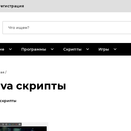
Регистрация
ие
Программы
Скрипты
Игры
ная
/
ava скрипты
 скрипты