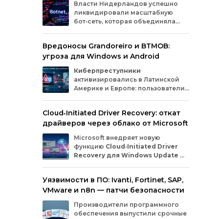
Власти
Нидерландов
успешно
ликвидировали
масштабную
бот‑сеть,
которая
объединяла
миллионы
заражённых
гаджетов
— от
компьютеров
и
смартфонов
до
Вредоносы Grandoreiro и BTMOB:
планшетов
и
устройств
интернета
вещей
угроза для Windows и Android
(IoT).
Эти
устройства
злоумышленники
использовали
для
проведения
кибератак.
Киберпреступники
активизировались в Латинской
Америке и Европе: пользователи
Windows
и
Android
сталкиваются
с новыми кампаниями по
Cloud‑Initiated Driver Recovery: откат
распространению банковских троянов. По
драйверов через облако от Microsoft
данным исследователей из WatchGuard и
ESET, вредонос
Grandoreiro
атакует
Microsoft внедряет новую
компьютеры, а
BTMOB
— смартфоны.
функцию
Cloud‑Initiated Driver
Recovery для Windows Update
—
она позволит автоматически
откатывать проблемные драйверы через
Уязвимости в ПО: Ivanti, Fortinet, SAP,
облако. Теперь, если обновление вызывает
VMware и n8n — патчи безопасности
сбои в работе устройств или получает
низкую оценку качества, компания сможет
Производители программного
удалённо заменить драйвер без участия
обеспечения выпустили срочные
пользователя и производителя