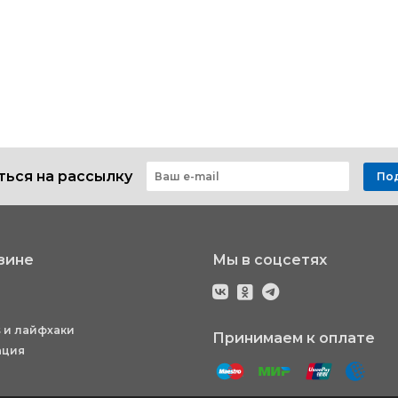
ься на рассылку
По
зине
Мы в соцсетях
 и лайфхаки
Принимаем к оплате
ация