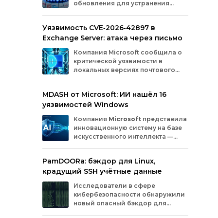
обновления для устранения
оборудования.
критических уязвимостей. Эти
бреши могли позволить злоумышленникам
Уязвимость CVE‑2026‑42897 в
обойти защиту, получить доступ к данным
Exchange Server: атака через письмо
или выполнить произвольный код.
Разберём подробно, какие проблемы
Компания
Microsoft
сообщила
о
были найдены и как их устранили.
критической
уязвимости
в
локальных
версиях
почтового
сервера
Exchange
Server
.
Проблема
с
идентификатором
MDASH от Microsoft: ИИ нашёл 16
CVE‑2026‑42897
(оценка
по
шкале
CVSS
—
уязвимостей Windows
8,1
балла)
уже
используется
злоумышленниками
для
атак
в
реальных
Компания
Microsoft
представила
условиях.
инновационную
систему
на
базе
искусственного
интеллекта
—
MDASH
(Multi‑model
Agentic
Scanning
Harness).
Инструмент
создан
для
PamDOORa: бэкдор для Linux,
масштабного
поиска
и
устранения
крадущий SSH учётные данные
уязвимостей
в
программном
обеспечении.
Сейчас
система
проходит
тестирование
в
Исследователи в сфере
рамках
ограниченного
закрытого
доступа
у
кибербезопасности обнаружили
ряда
клиентов.
новый опасный бэкдор для
Linux‑систем под названием