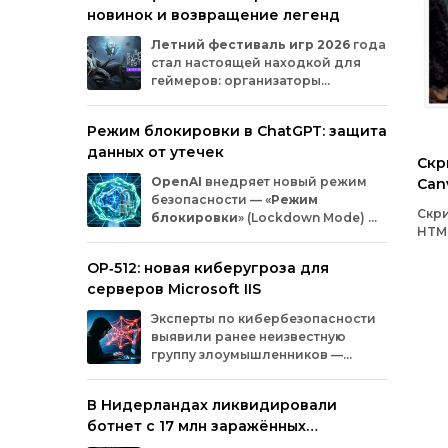
новинок и возвращение легенд
Microsoft
и
MicrosoftDocs.
Среди
заражённых
— компоненты
облачной
Летний
фестиваль
игр
2026
года
платформы
Azure,
демо‑проекты
для
ИИ,
стал
настоящей
находкой
для
документация
и
библиотеки
экосистемы
геймеров:
организаторы
Durable
Task,
которыми
пользуются
тысячи
представили
трейлеры
новых
разработчиков.
проектов
и
поделились
новостями
о
Режим блокировки в ChatGPT: защита
долгожданных
релизах.
Зрители
увидели
данных от утечек
анонсы
продолжения
культовых
серий
и
Скр
совершенно
новых
игр
от
именитых
OpenAI
внедряет
новый
режим
Can
разработчиков.
безопасности
— «
Режим
Скри
блокировки
»
(Lockdown
Mode)
—
HTML
для
пользователей
ChatGPT
.
библ
Функция
предназначена
для
снижения
OP‑512: новая киберугроза для
пре
риска
утечки
конфиденциальной
инс
серверов Microsoft IIS
информации
из‑за
атак
с
внедрением
ред
вредоносных
запросов
(prompt
injection).
Эксперты
по
кибербезопасности
изо
Разберёмся,
кому
и
как
пригодится
эта
выявили
ранее
неизвестную
брау
опция.
группу
злоумышленников
—
или 
OP‑512
.
Хакеры
атакуют
серверы
Microsoft
Internet
Information
Services
(IIS)
и
В Нидерландах ликвидировали
внедряют
специально
разработанную
ботнет с 17 млн заражённых
веб‑оболочную
инфраструктуру.
устройств