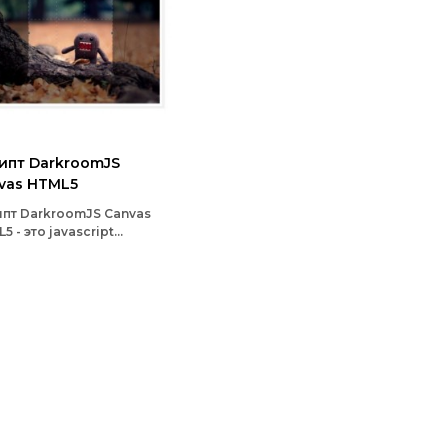
ипт DarkroomJS
vas HTML5
пт DarkroomJS Canvas
5 - это javascript
иотека, которая
доставляет базовые
трументы для
актирования
бражений в вашем
зере, такие как поворот
обрезка и сохранение