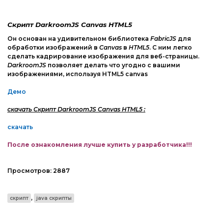
Web-Мастеру
Другие шаблоны
Скрипт DarkroomJS Canvas HTML5
Он основан на удивительном библиотека
FabricJS
для
обработки изображений в
Canvas
в
HTML5
. С ним легко
сделать кадрирование изображения для веб-страницы.
DarkroomJS
позволяет делать что угодно с вашими
изображениями, используя HTML5 canvas
Демо
скачать Скрипт DarkroomJS Canvas HTML5 :
скачать
После ознакомления лучше купить у разработчика!!!
Просмотров:
2887
,
скрипт
java скрипты