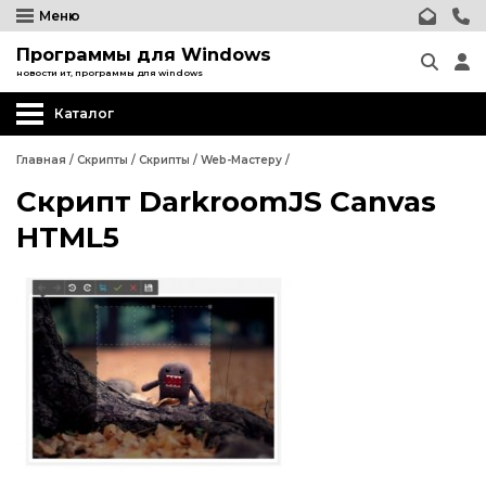
Меню
Программы для Windows
новости ит, программы для windows
Каталог
Главная
/
Скрипты
/
Скрипты
/
Web-Мастеру
/
Скрипт DarkroomJS Canvas
Wordpress
HTML5
Joomla
phpBB форум
Другие CMS
Wordpress
Web-Мастеру
Joomla
Другие шаблоны
phpBB форум
Другие CMS