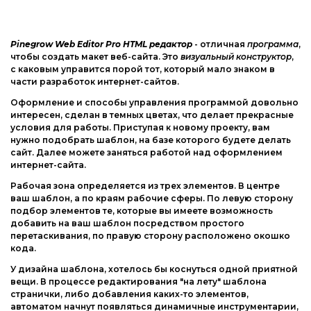
Pinegrow Web Editor Pro HTML редактор
- отличная
программа
,
чтобы создать макет веб-сайта. Это
визуальный конструктор
,
с каковым управится порой тот, который мало знаком в
части разработок интернет-сайтов.
Оформление и способы управления программой довольно
интересен, сделан в темных цветах, что делает прекрасные
условия для работы. Приступая к новому проекту, вам
нужно подобрать шаблон, на базе которого будете делать
сайт. Далее можете заняться работой над оформлением
интернет-сайта.
Рабочая зона определяется из трех элементов. В центре
ваш шаблон, а по краям рабочие сферы. По левую сторону
подбор элементов те, которые вы имеете возможность
добавить на ваш шаблон посредством простого
перетаскивания, по правую сторону расположено окошко
кода.
У дизайна шаблона, хотелось бы коснуться одной приятной
вещи. В процессе редактирования "на лету" шаблона
странички, либо добавления каких-то элементов,
автоматом начнут появляться динамичные инструментарии,