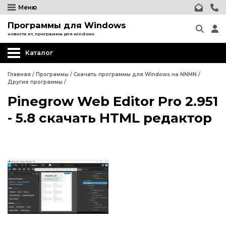
Меню
Программы для Windows
новости ит, программы для windows
Каталог
Другие программы
Главная
/
Программы
/
Скачать программы для Windows на NNMN
/
Другие программы
/
Системные программы
Pinegrow Web Editor Pro 2.951
Программы для Бизнеса
- 5.8 скачать HTML редактор
Дизайн - графика
Другие программы
Обработка текста
Системные программы
Интернет и сеть
Программы для Бизнеса
Безопасность
Дизайн - графика
Мультимедиа
Обработка текста
Образование