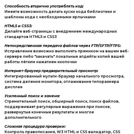
Способность вторично употреблять код:
Имеете возможность делать куски кода библиотеки и
шаблоны кода с необходимыми ярлычками
HTML5 и CSS3:
Делайте вэб-страницы с внедрением международных
стандартов HTML5 и CSS3
Непосредственная передача файлов через FTP/SFTP/FTPS:
Исправление возможно выполнять прямиком на вашем веб-
сервере либо "закачать" локальные апдейты копий вашей
работы лёгким нажатием кнопочки
Интернет-браузер предварительный просмотр:
Интегрированный мульти-браузер начального просмотра,
система деления монитора, отлаживание типоразмера
дисплея
Усиленный поиск и замена:
Стремительный поиск, обширный поиск, поиск файлов,
поддерживает регулярные выражения при поиске,
развернутые конечные результаты и многое
дополнительного
Сложная процедура проверки:
Контроль правописания, W3 HTML и CSS валидатор, CSS