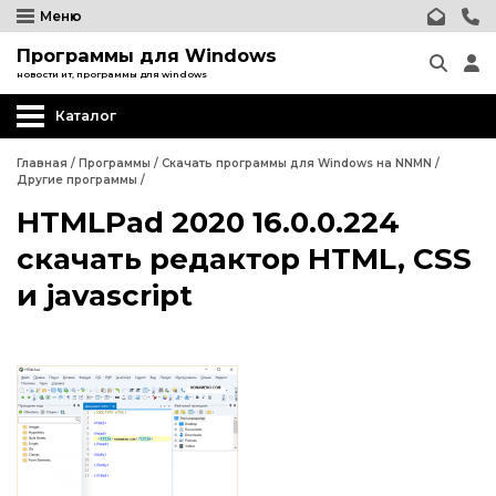
Меню
Программы для Windows
новости ит, программы для windows
Каталог
Другие программы
Главная
/
Программы
/
Скачать программы для Windows на NNMN
/
Другие программы
/
Системные программы
HTMLPad 2020 16.0.0.224
Программы для Бизнеса
скачать редактор HTML, CSS
Дизайн - графика
и javascript
Другие программы
Обработка текста
Системные программы
Интернет и сеть
Программы для Бизнеса
Безопасность
Дизайн - графика
Мультимедиа
Обработка текста
Образование