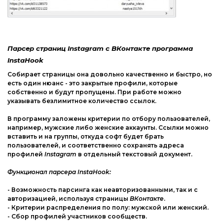
Интернет и сеть
Другие ОС
Безопасность
Драйвера
Мультимедиа
Игры
Парсер страниц Instagram с ВКонтакте программа
Образование
InstaHook
Собирает страницы она довольно качественно и быстро, но
Другие ОС
есть один нюанс - это закрытые профили, которые
собственно и будут пропущены. При работе можно
Драйвера
указывать безлимитное количество ссылок.
Игры
В программу заложены критерии по отбору пользователей,
например, мужские либо женские аккаунты. Ссылки можно
вставить и на группы, откуда софт будет брать
пользователей, и соответственно сохранять адреса
профилей
Instagram
в отдельный текстовый документ.
Функционал парсера InstaHook:
- Возможность парсинга как неавторизованными, так и с
авторизацией, используя страницы
ВКонтакте
.
- Критерии распределения по полу: мужской или женский.
- Сбор профилей участников сообществ.