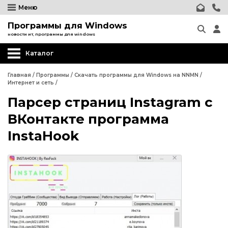
Меню
Программы для Windows
новости ит, программы для windows
Каталог
Другие программы
Главная
/
Программы
/
Скачать программы для Windows на NNMN
/
Интернет и сеть
/
Системные программы
Парсер страниц Instagram с
Программы для Бизнеса
ВКонтакте программа
Дизайн - графика
InstaHook
Другие программы
Обработка текста
Системные программы
Интернет и сеть
Программы для Бизнеса
Безопасность
Дизайн - графика
Мультимедиа
Обработка текста
Образование