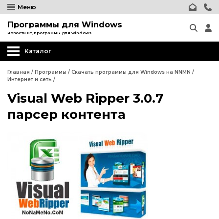
Меню
Программы для Windows
новости ит, программы для windows
Каталог
Другие программы
Главная
/
Программы
/
Скачать программы для Windows на NNMN
/
Интернет и сеть
/
Системные программы
Visual Web Ripper 3.0.7
Программы для Бизнеса
парсер контента
Дизайн - графика
Другие программы
Обработка текста
Системные программы
Интернет и сеть
Программы для Бизнеса
Безопасность
Дизайн - графика
Мультимедиа
Обработка текста
Образование