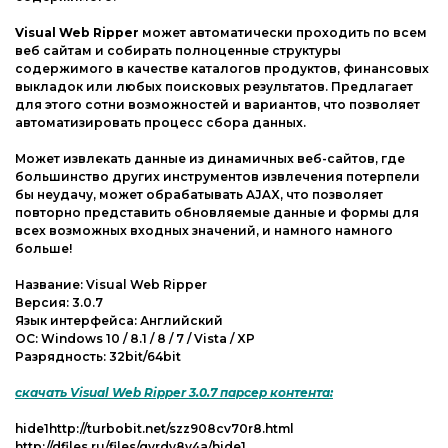
Visual Web Ripper
может автоматически проходить по всем
веб сайтам и собирать полноценные структуры
содержимого в качестве каталогов продуктов, финансовых
выкладок или любых поисковых результатов. Предлагает
для этого сотни возможностей и вариантов, что позволяет
автоматизировать процесс сбора данных.
Может извлекать данные из динамичных веб-сайтов, где
большинство других инструментов извлечения потерпели
бы неудачу, может обрабатывать AJAX, что позволяет
повторно представить обновляемые данные и формы для
всех возможных входных значений, и намного намного
больше!
Название: Visual Web Ripper
Версия: 3.0.7
Язык интерфейса: Английский
ОС: Windows 10 / 8.1 / 8 / 7 / Vista / XP
Разрядность: 32bit/64bit
скачать Visual Web Ripper 3.0.7 парсер контента:
hide1http://turbobit.net/szz908cv70r8.html
http://dfiles.ru/files/qvrdy8v4a/hide1