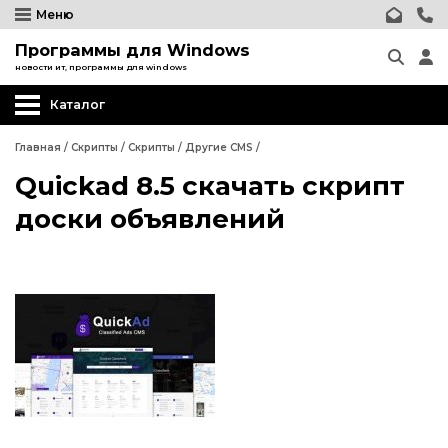
Меню
Программы для Windows
новости ит, программы для windows
Каталог
Главная
/
Скрипты
/
Скрипты
/
Другие CMS
/
Quickad 8.5 скачать скрипт
Wordpress
доски объявлений
Joomla
phpBB форум
Другие CMS
Wordpress
Web-Мастеру
Joomla
Другие шаблоны
phpBB форум
Другие CMS