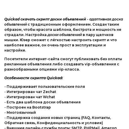
Web-Мастеру
Другие шаблоны
Quickad скачать скрипт доски объявлений
-
адаптивная доска
объявлений
с традиционным оформлением. Создан таким
образом, чтобы красота шаблона, быстрота и мощность не
страдали. Настройка
доски объявлений
в пару щелчков
мышки. Юзер сможет с лёгкостью настроить скрипт и что
наиболее важное, он очень прост в эксплуатации и
настройке.
Посетители интернет-сайта смогут публиковать без оплаты
рекламные объявления либо создавать vip-объявления с
разнообразными опциями vip-класса.
Особенности скрипта Quickad:
- Поддерживает пользовательские поля
- Интегрирован чат Zechat
- Интегрирован чат Wchat
- Есть два шаблона доски объявления
- Построен на Bootstrap
- Многоязычный
- Поддержка создания новых страниц (FAQ, Контакты,
Обратная связь, Конфиденциальность и условия)
- Внешние онлайн-службы почты: SMTP, PHPMail, Amazon