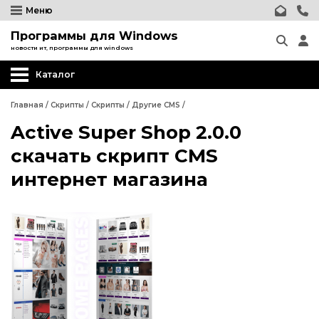
Меню
Программы для Windows
новости ит, программы для windows
Каталог
Главная
/
Скрипты
/
Скрипты
/
Другие CMS
/
Active Super Shop 2.0.0
Wordpress
скачать скрипт CMS
Joomla
интернет магазина
phpBB форум
Другие CMS
Wordpress
Web-Мастеру
Joomla
Другие шаблоны
phpBB форум
Другие CMS