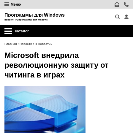
Меню
Программы для Windows
новости ит, программы для windows
Каталог
Главная
/
Новости
/
IT новости
/
Microsoft внедрила
революционную защиту от
читинга в играх