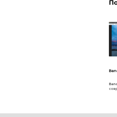
По
Ban
Ban
сов
про
изо
на
с
Hone
сох
пре