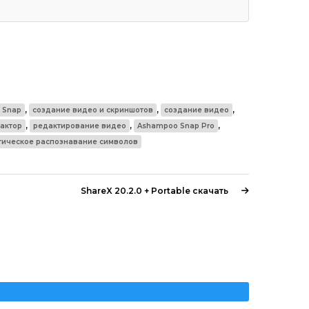
,
,
,
 Snap
создание видео и скриншотов
создание видео
,
,
,
актор
редактирование видео
Ashampoo Snap Pro
тическое распознавание символов
ShareX 20.2.0 + Portable скачать