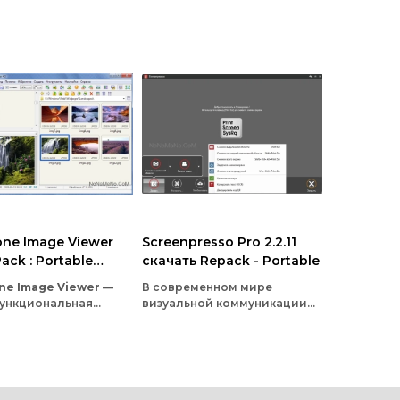
one Image Viewer
Screenpresso Pro 2.2.11
ack : Portable
скачать Repack - Portable
ь торрент
one
Image
Viewer
—
В современном мире
ункциональная
визуальной коммуникации
мма
для
работы
с
умение быстро и
жениями.
Это
качественно делиться
еменно
удобный
информацией с экрана
мощный
редактор
и
становится критически
конвертер,
который
важным как для
адёжным
профессионалов, так и для