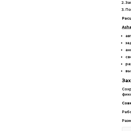
За
По
Рас
Ash
ав
за
ан
св
ра
вы
За
Сох
фик
Сов
Раб
Разм