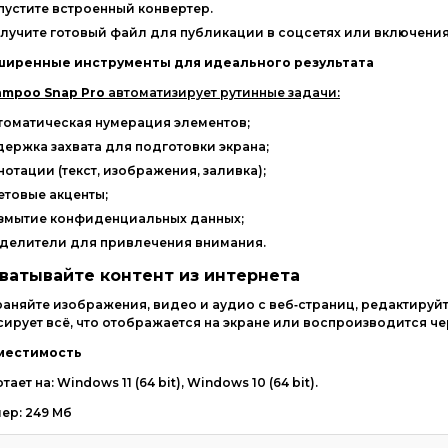
пустите
встроенный
конвертер.
лучите
готовый
файл
для
публикации
в
соцсетях
или
включени
ширенные
инструменты
для
идеального
результата
ampoo
Snap
Pro
автоматизирует
рутинные
задачи:
томатическая
нумерация
элементов;
держка
захвата
для
подготовки
экрана;
нотации
(текст,
изображения,
заливка);
етовые
акценты;
змытие
конфиденциальных
данных;
делители
для
привлечения
внимания.
хватывайте
контент
из
интернета
раняйте
изображения,
видео
и
аудио
с
веб‑страниц,
редактируй
сирует
всё,
что
отображается
на
экране
или
воспроизводится
че
местимость
отает
на:
Windows
11
(64
bit),
Windows
10
(64
bit).
ер: 249 Мб