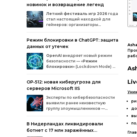
новинок и возвращение легенд
Microsoft
и
MicrosoftDocs.
Среди
заражённых
— компоненты
облачной
Летний
фестиваль
игр
2026
года
платформы
Azure,
демо‑проекты
для
ИИ,
стал
настоящей
находкой
для
документация
и
библиотеки
экосистемы
геймеров:
организаторы
Durable
Task,
которыми
пользуются
тысячи
представили
трейлеры
новых
разработчиков.
проектов
и
поделились
новостями
о
Режим блокировки в ChatGPT: защита
долгожданных
релизах.
Зрители
увидели
Ash
данных от утечек
анонсы
продолжения
культовых
серий
и
Про
совершенно
новых
игр
от
именитых
OpenAI
внедряет
новый
режим
раб
разработчиков.
безопасности
— «
Режим
блокировки
»
(Lockdown
Mode)
—
As
для
пользователей
ChatGPT
.
Функция
предназначена
для
снижения
Liv
OP‑512: новая киберугроза для
риска
утечки
конфиденциальной
серверов Microsoft IIS
информации
из‑за
атак
с
внедрением
Уни
вредоносных
запросов
(prompt
injection).
Эксперты
по
кибербезопасности
Разберёмся,
кому
и
как
пригодится
эта
ри
выявили
ранее
неизвестную
опция.
группу
злоумышленников
—
до
OP‑512
.
Хакеры
атакуют
серверы
вы
Microsoft
Internet
Information
Services
(IIS)
и
по
В Нидерландах ликвидировали
внедряют
специально
разработанную
ботнет с 17 млн заражённых
веб‑оболочную
инфраструктуру.
Гла
устройств