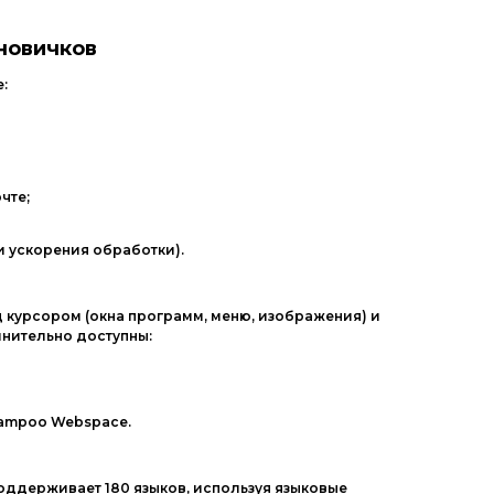
новичков
:
чте;
и
ускорения
обработки).
д
курсором
(окна
программ,
меню,
изображения)
и
нительно
доступны:
ampoo
Webspace.
оддерживает
180
языков,
используя
языковые