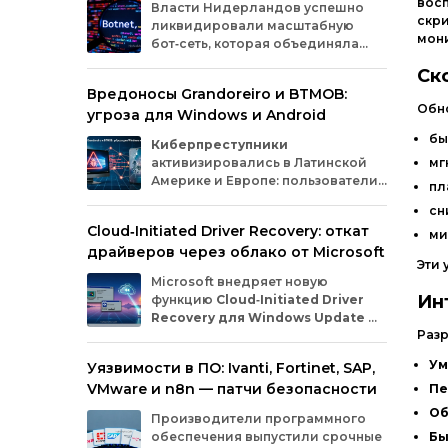
вос
Власти
Нидерландов
успешно
скр
ликвидировали
масштабную
мон
бот‑сеть,
которая
объединяла
миллионы
заражённых
гаджетов
Ск
— от
компьютеров
и
смартфонов
до
Вредоносы Grandoreiro и BTMOB:
планшетов
и
устройств
интернета
вещей
Обн
угроза для Windows и Android
(IoT).
Эти
устройства
злоумышленники
использовали
для
проведения
кибератак.
бы
Киберпреступники
активизировались в Латинской
мг
Америке и Европе: пользователи
пл
Windows
и
Android
сталкиваются
сн
с новыми кампаниями по
Cloud‑Initiated Driver Recovery: откат
распространению банковских троянов. По
ми
драйверов через облако от Microsoft
данным исследователей из WatchGuard и
Эти
ESET, вредонос
Grandoreiro
атакует
Microsoft внедряет новую
компьютеры, а
BTMOB
— смартфоны.
Ин
функцию
Cloud‑Initiated Driver
Recovery для Windows Update
—
Раз
она позволит автоматически
откатывать проблемные драйверы через
Ум
Уязвимости в ПО: Ivanti, Fortinet, SAP,
облако. Теперь, если обновление вызывает
VMware и n8n — патчи безопасности
Пе
сбои в работе устройств или получает
низкую оценку качества, компания сможет
Об
Производители программного
удалённо заменить драйвер без участия
обеспечения выпустили срочные
Бы
пользователя и производителя