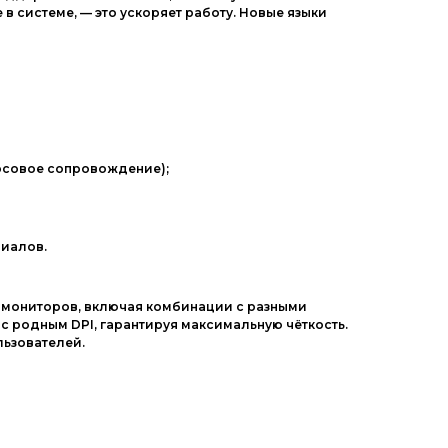
е
в
системе,
— это
ускоряет
работу.
Новые
языки
осовое
сопровождение);
иалов.
мониторов,
включая
комбинации
с
разными
с
родным
DPI,
гарантируя
максимальную
чёткость.
ьзователей.