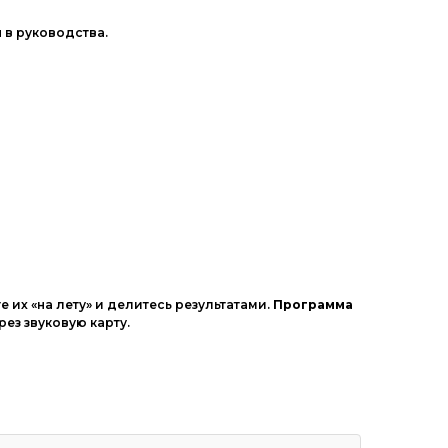
я
в
руководства.
те
их
«на
лету»
и
делитесь
результатами.
Программа
рез
звуковую
карту.