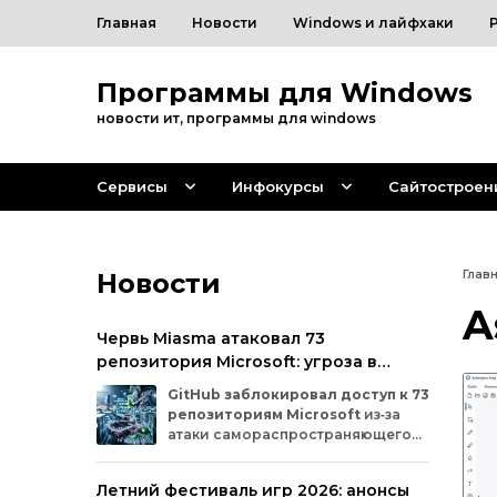
Главная
Новости
Windows и лайфхаки
Программы для Windows
новости ит, программы для windows
Сервисы
Инфокурсы
Сайтостроен
Новости
Глав
A
Червь Miasma атаковал 73
репозитория Microsoft: угроза в
цепочке поставок ПО
GitHub
заблокировал
доступ
к
73
репозиториям
Microsoft
из‑за
атаки
самораспространяющегося
червя
Miasma.
Под
удар
попали
важные
проекты
в
четырёх
организациях
Летний фестиваль игр 2026: анонсы
на
платформе:
Azure,
Azure‑Samples,