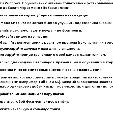
еты
Windows.
По
умолчанию
активны
только
языки,
установленны
ко
добавить
через
меню
«Добавить
язык».
актирование
видео:
уберите
лишнее
за
секунды
ampoo
Snap
Pro
помогает
быстро
улучшить
видеозаписи
экрана:
аляйте
рекламу,
паузы
и
неудачные
фрагменты;
збивайте
видео
на
эпизоды;
бавляйте
комментарии
в
реальном
времени
(текст,
рисунки,
гол
зуализируйте
щелчки
мыши
для
наглядности;
тегрируйте
прямую
трансляцию
с
веб‑камеры
одним
кликом.
ально
для
создания
вебинаров,
презентаций
и
обучающих
матер
держка
многомониторных
систем
и
разных
разрешений
грамма
полностью
совместима
с
конфигурациями
из
нескольких
решениями
(например,
Full
HD
и
4K).
Каждый
экран
захватывается
актор
одинаково
удобен
как
для
новичков,
так
и
для
опытных
пол
давайте
GIF‑анимации
за
пару
шагов
вратите
любой
фрагмент
видео
в
гифку:
ажите
начальную
и
конечную
точки.