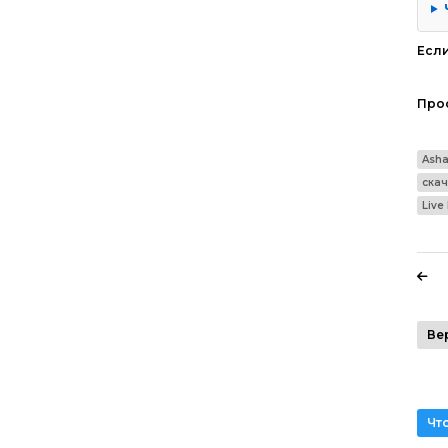
Если
Про
Ash
ска
Live 
Ве
Чт