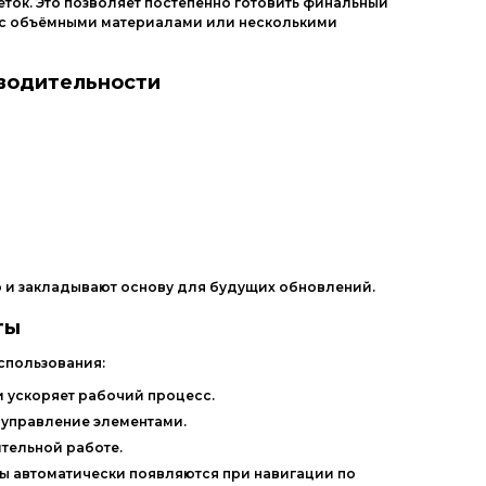
ток.
Это
позволяет
постепенно
готовить
финальный
с
объёмными
материалами
или
несколькими
водительности
о
и
закладывают
основу
для
будущих
обновлений.
ты
спользования:
и
ускоряет
рабочий
процесс.
управление
элементами.
тельной
работе.
ры
автоматически
появляются
при
навигации
по