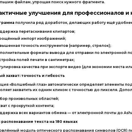
льшим
файлам,
упрощая
поиск
нужного
фрагмента.
актичные
улучшения
для
профессионалов
и
грамма
получила
ряд
доработок,
делающих
работу
ещё
удобнее
ддержка
перетаскивания
клипартов;
рощённый
импорт
изображений;
вышенная
точность
инструментов
(например,
стрелок);
полнительные
форматы
вывода
для
отправки
по
электронной
по
стройка
полей
печати
в
сантиметрах;
гулировка
качества
при
экспорте
видео
(для
экономии
места
ил
ый
захват:
точность
и
гибкость
кция
«Волшебный
глаз»
автоматически
определяет
элементы
по
воляет
захватить
их
одним
кликом
с
точностью
до
пикселя.
Допол
бор
произвольных
областей;
хват
с
прокруткой
контента;
ддержка
всех
вариантов
обмена
— от
электронной
почты
до
Ash
:
распознавание
текста
на
180
языках
овлённый
модуль
оптического
распознавания
символов
(OCR)
п