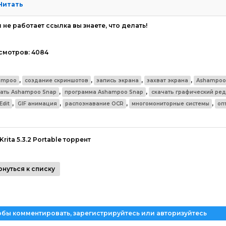
Читать
 не работает ссылка вы знаете, что делать!
смотров:
4084
,
,
,
,
ampoo
создание скриншотов
запись экрана
захват экрана
Ashampoo
,
,
чать Ashampoo Snap
программа Ashampoo Snap
скачать графический ред
,
,
,
,
Edit
GIF анимация
распознавание OCR
многомониторные системы
оп
Krita 5.3.2 Portable торрент
рнуться к списку
обы комментировать, зарегистрируйтесь или авторизуйтесь