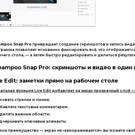
ampoo
Snap
Pro
превращает
создание
скриншотов
и
запись
виде
грамма
позволяет
мгновенно
фиксировать
всё,
что
отображаетс
очего
стола,
— а
затем
быстро
редактировать
и
делиться
результ
hampoo
Snap
Pro
:
скриншоты
и
видео
в
один
e
Edit:
заметки
прямо
на
рабочем
столе
кальная
функция
Live
Edit
добавляет
на
экран
прозрачный
слой
—
совать
стрелки
и
линии;
бавлять
текстовые
комментарии;
делять
важные
области;
дчёркивать
ключевые
элементы.
вное
преимущество
— экран
не
«замораживается»:
вы
можете
сво