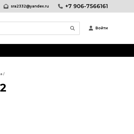
+7 906-7566161
sra2332@yandex.ru
Войти
Другие программы
Системные программы
Программы для Бизнеса
Дизайн - графика
ка
/
.2
Обработка текста
Интернет и сеть
Безопасность
Мультимедиа
Образование