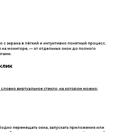
Другие ОС
Драйвера
Игры
о
с
экрана
в
лёгкий
и
интуитивно
понятный
процесс.
я
на
мониторе,
— от
отдельных
окон
до
полного
атами.
клик
 словно
виртуальное
стекло,
на
котором
можно:
бодно
перемещать
окна,
запускать
приложения
или