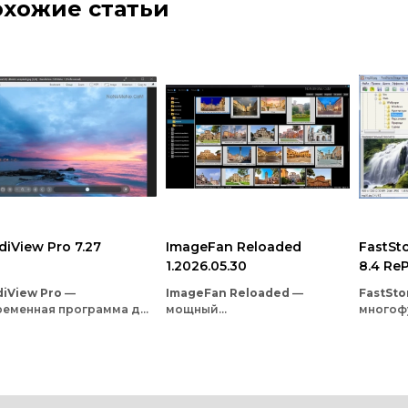
хожие статьи
diView Pro 7.27
ImageFan Reloaded
FastSt
1.2026.05.30
8.4 ReP
скачат
diView
Pro
—
ImageFan
Reloaded
—
FastSt
ременная
программа
для
мощный
многоф
смотра
и
обработки
кроссплатформенный
програ
бражений,
пришедшая
просмотрщик
изображений
изобра
мену
популярной
с
поддержкой
вкладок
и
одновр
yview.
Разработчики
многоядерной
обработки.
вьювер,
ранили
всё
лучшее
из
Программа
подойдёт
гибкий
дшественницы
и
пользователям
Windows
и
станет
н