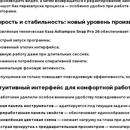
производить
видео,
а
затем
возвращаться
к
редактированию
заме
иншот
без
перезапуска
процесса
— особенно
удобно
при
работе
иторами.
орость
и
стабильность:
новый
уровень
произ
овлённая
техническая
база
Ashampoo
Snap
Pro
26
обеспечивает:
стрый
запуск
программы;
новенный
отклик
интерфейса;
авную
работу
даже
при
длительных
сессиях;
иженное
потребление
оперативной
памяти;
нимальную
фоновую
активность.
улучшения
не
только
повышают
повседневную
эффективность,
н
туитивный
интерфейс
для
комфортной
рабо
работчики
уделили
особое
внимание
удобству
повседневного
и
ная
панель
инструментов
— адаптируется
под
текущие
задачи
реработанная
панель
свойств
— обеспечивает
единообразное
новлённая
цветовая
схема
— снижает
нагрузку
на
глаза
при
дли
страя
прокрутка
с
предварительным
просмотром
— миниатю