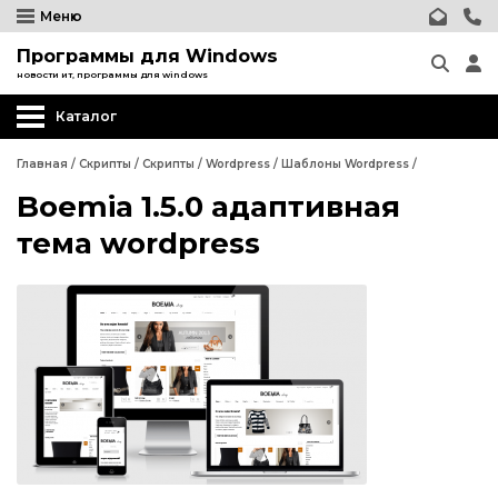
Меню
Программы для Windows
новости ит, программы для windows
Каталог
Главная
/
Скрипты
/
Скрипты
/
Wordpress
/
Шаблоны Wordpress
/
Boemia 1.5.0 адаптивная
Wordpress
тема wordpress
Релизы CMS Wordpress
Плагины Wordpress
Шаблоны Wordpress
Wordpress
Joomla
Релизы CMS Wordpress
phpBB форум
Плагины Wordpress
Другие CMS
Шаблоны Wordpress
Web-Мастеру