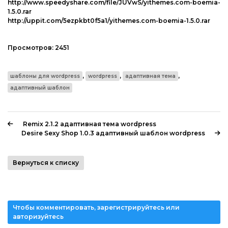
http://www.speedyshare.com/file/JUVwS/yithemes.com-boemia-
1.5.0.rar
http://uppit.com/5ezpkbt0f5a1/yithemes.com-boemia-1.5.0.rar
Просмотров:
2451
,
,
,
шаблоны для wordpress
wordpress
адаптивная тема
адаптивный шаблон
Remix 2.1.2 адаптивная тема wordpress
Desire Sexy Shop 1.0.3 адаптивный шаблон wordpress
Вернуться к списку
Чтобы комментировать, зарегистрируйтесь или
авторизуйтесь