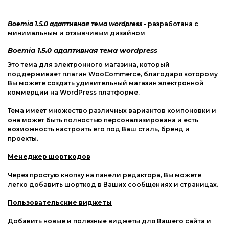
Joomla
Другие шаблоны
Boemia 1.5.0 адаптивная тема wordpress
- разработана с
phpBB форум
минимальным и отзывчивым дизайном
Другие CMS
Boemia 1.5.0 адаптивная тема wordpress
Это тема для электронного магазина, который
Web-Мастеру
поддерживает плагин WooCommerce, благодаря которому
Вы можете создать удивительный магазин электронной
Другие шаблоны
коммерции на WordPress платформе.
Тема имеет множество различных вариантов компоновки и
она может быть полностью персонализирована и есть
возможность настроить его под Ваш стиль, бренд и
проекты.
Менеджер шорткодов
Через простую кнопку на панели редактора, Вы можете
легко добавить шорткод в Ваших сообщениях и страницах.
Пользовательские виджеты
Добавить новые и полезные виджеты для Вашего сайта и