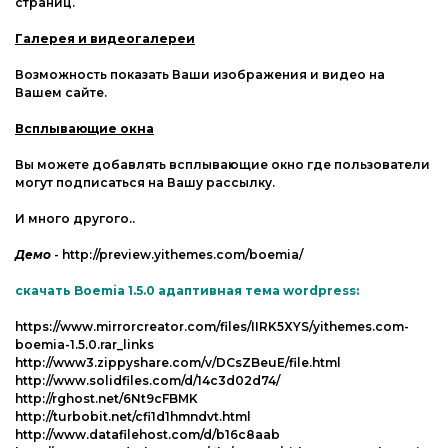
страниц.
Галерея и видеогалереи
Возможность показать Ваши изображения и видео на
Вашем сайте.
Всплывающие окна
Вы можете добавлять всплывающие окно где пользователи
могут подписаться на Вашу рассылку.
И много другого..
Демо
- http://preview.yithemes.com/boemia/
скачать Boemia 1.5.0 адаптивная тема wordpress:
https://www.mirrorcreator.com/files/IIRK5XYS/yithemes.com-
boemia-1.5.0.rar_links
http://www3.zippyshare.com/v/DCsZBeuE/file.html
http://www.solidfiles.com/d/14c3d02d74/
http://rghost.net/6Nt9cFBMK
http://turbobit.net/cfi1d1hmndvt.html
http://www.datafilehost.com/d/b16c8aab